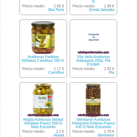
G
Precio medio:
1.65 €
Precio medio:
1.99 €
Blai Peris
Eroski Seleqtia
Aceitunas Partidas
Vila Vella Aceitunas
Aliñadas Carrefour 260 G.
Arbequina 200g. Pla
D'urgell
Precio medio:
1.17 €
Precio medio:
1.55 €
Carrefour
Pla
Aliada Aceitunas Verdial
Germanor Aceitunas
Aliñadas Frasco 500 G
Arbequina Enteras Frasco
Neto Escurrido
430 G Neto Escurrido
Precio medio:
2.2 €
Precio medio:
2.79 €
Aliada
Germanor