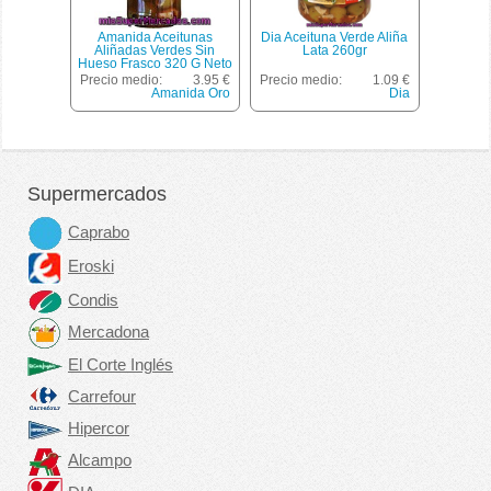
Amanida Aceitunas
Dia Aceituna Verde Aliña
Aliñadas Verdes Sin
Lata 260gr
Hueso Frasco 320 G Neto
Escurrido
Precio medio:
3.95 €
Precio medio:
1.09 €
Amanida Oro
Dia
Supermercados
Caprabo
Eroski
Condis
Mercadona
El Corte Inglés
Carrefour
Hipercor
Alcampo