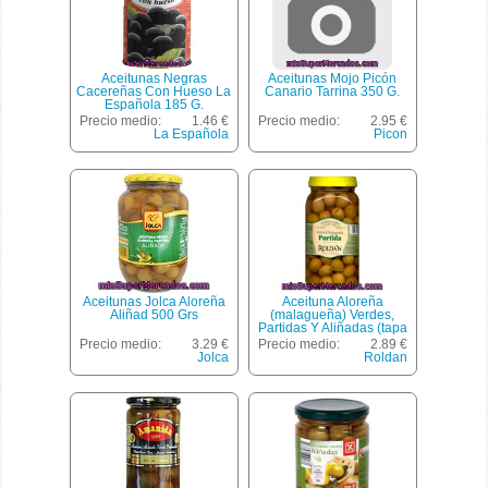
Aceitunas Negras
Aceitunas Mojo Picón
Cacereñas Con Hueso La
Canario Tarrina 350 G.
Española 185 G.
Precio medio:
1.46 €
Precio medio:
2.95 €
La Española
Picon
Aceitunas Jolca Aloreña
Aceituna Aloreña
Aliñad 500 Grs
(malagueña) Verdes,
Partidas Y Aliñadas (tapa
Amarilla), Roldan, Tarro
Precio medio:
3.29 €
Precio medio:
2.89 €
1440 G Escurrido 800 G
Jolca
Roldan