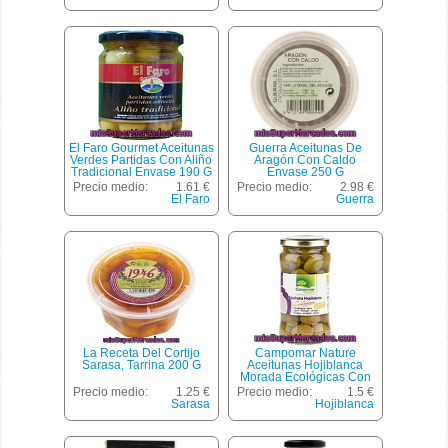
El Faro Gourmet Aceitunas
Guerra Aceitunas De
Verdes Partidas Con Aliño
Aragón Con Caldo
Tradicional Envase 190 G
Envase 250 G
Precio medio:
1.61 €
Precio medio:
2.98 €
El Faro
Guerra
La Receta Del Cortijo
Campomar Nature
Sarasa, Tarrina 200 G
Aceitunas Hojiblanca
Morada Ecológicas Con
Ajo Y Orégano Frasco 200
Precio medio:
1.25 €
Precio medio:
1.5 €
G Neto Escurrido
Sarasa
Hojiblanca