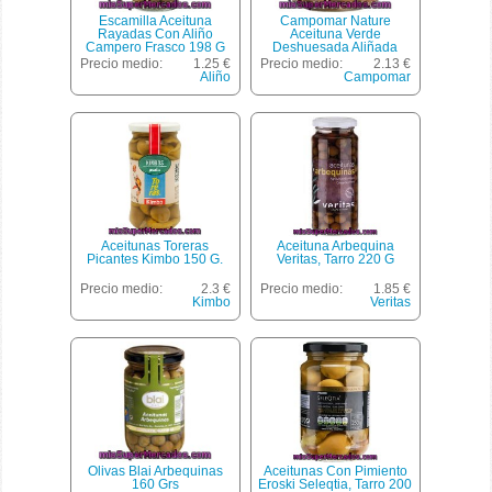
Escamilla Aceituna
Campomar Nature
Rayadas Con Aliño
Aceituna Verde
Campero Frasco 198 G
Deshuesada Aliñada
Ecológica Frasco 350 G
Precio medio:
1.25 €
Precio medio:
2.13 €
Neto Escurrido
Aliño
Campomar
Aceitunas Toreras
Aceituna Arbequina
Picantes Kimbo 150 G.
Veritas, Tarro 220 G
Precio medio:
2.3 €
Precio medio:
1.85 €
Kimbo
Veritas
Olivas Blai Arbequinas
Aceitunas Con Pimiento
160 Grs
Eroski Seleqtia, Tarro 200