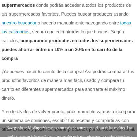
supermercados
donde podrás acceder a todos los productos de
tus supermercados favoritos. Puedes buscar productos usando
nuestro buscador
o hacerlo manualmente navegando entre
todas
las categorías
, seguro que encontrarás lo que buscas. Según
cálculos,
comparando productos en todos los supermercados
puedes ahorrar entre un 10% a un 20% en tu carrito de la
compra
¡Ya puedes hacer tu carrito de la compra! Así podrás comparar tus
productos favoritos de manera más fácil, úsado y compara tu
carrito en diferentes supermercados para ahorrarte el máximo
dinero.
Y no te olvides de volver pronto, próximamente vamos a incorporar
un sistema de opiniones, escribir tus recetas y compartirlas con
Navegando en MisSuperMercados.com estás de acuerdo con el uso de las cookies. Las
otros usuarios y poder comparar productos por su valor nutricional.
cookies recogen información en tu navegador web para ofrecerte una mejor experiencia