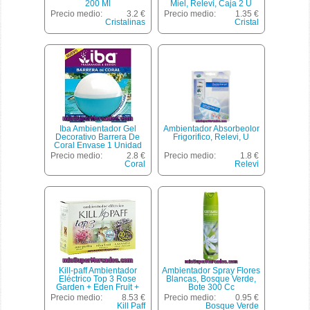
200 Ml
Miel, Relevi, Caja 2 U
Precio medio:
3.2 €
Precio medio:
1.35 €
Cristalinas
Cristal
Iba Ambientador Gel
Ambientador Absorbeolor
Decorativo Barrera De
Frigorifico, Relevi, U
Coral Envase 1 Unidad
Precio medio:
2.8 €
Precio medio:
1.8 €
Coral
Relevi
Kill-paff Ambientador
Ambientador Spray Flores
Eléctrico Top 3 Rose
Blancas, Bosque Verde,
Garden + Eden Fruit +
Bote 300 Cc
Lavanda Recambio 3
Precio medio:
8.53 €
Precio medio:
0.95 €
Unidades
Kill Paff
Bosque Verde