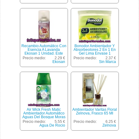
Recambio Automático Con
Bonodor Ambientador Y
Esencia A Lavanda
Absorbeolores 2 En 1 En
Ekosan 1 Unidad. Este
Gel Lima Envase 1
Tipo De Recambios De
Unidad
Precio medio:
2.29 €
Precio medio:
2.37 €
Ambientador Son Para
Ekosan
Sin Marca
Los Difusores Automáticos
De Ekosan.
Air Wick Fresh Matic
Ambientador Varitas Floral
Ambientador Automático
Zelnova, Frasco 65 Ml
Aguas Del Bosque Moras
Frescas Agua De Rocío Y
Precio medio:
5.55 €
Precio medio:
6.25 €
Flores Silvestres
Agua De Rocio
Zelnova
Recambio Fragancia
Cambiante