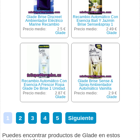
Glade Brise Discreet
Recambio Automático Con
Ambientador Eléctrico
Esencia Balí Y Jazmín
Marine Recambio
Brise Sense&spray 1
Unidad. Este Tipo De
Precio medio:
2.5 €
Precio medio:
2.49 €
Recambios De
Glade
Glade
Ambientadores Son Para
El Difusor Automático De
Glade Brise Sense Spray.
Recambio Automático Con
Glade Brise Sense &
Esencia A Frescor Ropa
Spray Ambientador
Glade De Brise 1 Unidad.
Automático Vainilla
Este Tipo De Recambios
Recambio
Precio medio:
2.87 €
Precio medio:
2.9 €
De Ambientadores Son
Glade
Glade
Para El Difusor Automático
De Glade Brise Sense
Spray.
1
2
3
4
5
Siguiente
Puedes encontrar productos de Glade en estos