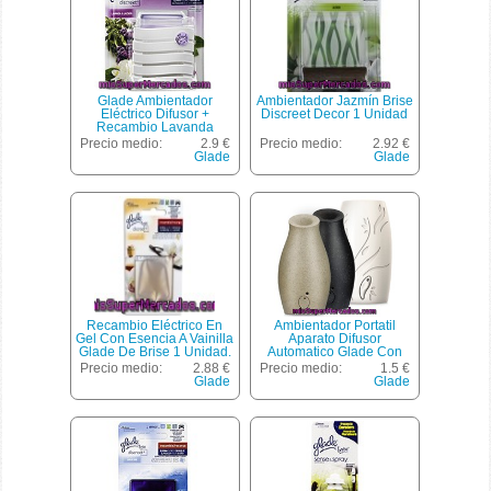
Glade Ambientador
Ambientador Jazmín Brise
Eléctrico Difusor +
Discreet Decor 1 Unidad
Recambio Lavanda
Discreet
Precio medio:
2.9 €
Precio medio:
2.92 €
Glade
Glade
Recambio Eléctrico En
Ambientador Portatil
Gel Con Esencia A Vainilla
Aparato Difusor
Glade De Brise 1 Unidad.
Automatico Glade Con
Este Tipo De Recambios
Pila (sin Recambio), Brise,
Precio medio:
2.88 €
Precio medio:
1.5 €
Eléctricos Son Para Los
U
Glade
Glade
Difusores De Glade De
Brise.