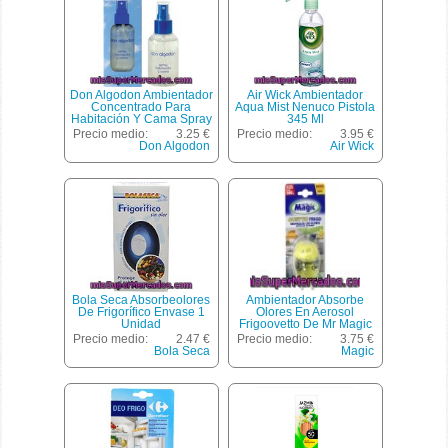
Don Algodon Ambientador
Air Wick Ambientador
Concentrado Para
Aqua Mist Nenuco Pistola
Habitación Y Cama Spray
345 Ml
90 Ml
Precio medio:
3.25 €
Precio medio:
3.95 €
Don Algodon
Air Wick
Bola Seca Absorbeolores
Ambientador Absorbe
De Frigorífico Envase 1
Olores En Aerosol
Unidad
Frigoovetto De Mr Magic
1unidad
Precio medio:
2.47 €
Precio medio:
3.75 €
Bola Seca
Magic