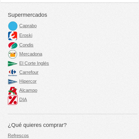
Supermercados
Caprabo
Eroski
Condis
Mercadona
El Corte Inglés
Carrefour
Hipercor
Alcampo
DIA
¿Qué quieres comprar?
Refrescos