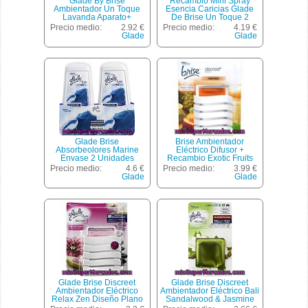
Glade By Brise
Recambio Mini Spray
Ambientador Un Toque
Esencia Caricias Glade
Lavanda Aparato+
De Brise Un Toque 2
Recambio 1 Ud
Unidades. Este Tipo De
Precio medio:
2.92 €
Precio medio:
4.19 €
Recambios De
Glade
Glade
Ambientadores Un Toque
Son Para El Difusor De
Glade Brise Un Toque.
Glade Brise
Brise Ambientador
Absorbeolores Marine
Eléctrico Difusor +
Envase 2 Unidades
Recambio Exotic Fruits
Precio medio:
4.6 €
Precio medio:
3.99 €
Glade
Glade
Glade Brise Discreet
Glade Brise Discreet
Ambientador Eléctrico
Ambientador Eléctrico Bali
Relax Zen Diseño Plano
Sandalwood & Jasmine
Aparato + Recambio
Recambio