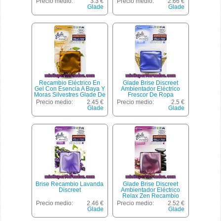
Precio medio:
3.3 €
Precio medio:
2.66 €
Glade
Glade
Recambio Eléctrico En
Glade Brise Discreet
Gel Con Esencia A Baya Y
Ambientador Eléctrico
Moras Silvestres Glade De
Frescor De Ropa
Brise 1 Unidad. Este Tipo
Recambio
Precio medio:
2.45 €
Precio medio:
2.5 €
De Recambios Eléctricos
Glade
Glade
Son Para Los Difusores
De Glade De Brise.
Brise Recambio Lavanda
Glade Brise Discreet
Discreet
Ambientador Eléctrico
Relax Zen Recambio
Precio medio:
2.46 €
Precio medio:
2.52 €
Glade
Glade