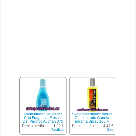
Ambientador De Mecha
S&s Ambientador Natural
Con Fragancia Frescor
Concentrado Canela-
Del Pacífico Auchan 375
naranja Spray 100 Ml
Mililitros
Precio medio:
1.22 €
Precio medio:
4.47 €
Pacifico
S&s