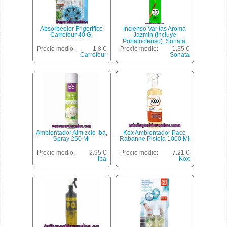
Absorbeolor Frigorífico
Incienso Varitas Aroma
Carrefour 40 G.
Jazmin (incluye
Portaincienso), Sonata,
Paquete 20 U
Precio medio:
1.8 €
Precio medio:
1.35 €
Carrefour
Sonata
Ambientador Almizcle Iba,
Kox Ambientador Paco
Spray 250 Ml
Rabanne Pistola 1000 Ml
Precio medio:
2.95 €
Precio medio:
7.21 €
Iba
Kox