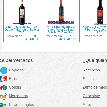
Vino Tinto Crianza R. Del
Vino Tinto Ribera Del
Arco Del Sol Vino 
Duero Pata Negra, Botella
Duero Vega De Nava
Ribera De Duero 
75 Cl
Botella 75 Centilitros
75 Cl
Precio medio:
8 €
Precio medio:
2.25 €
Precio medio:
Pata Negra
Vega De Nava
Supermercados
¿Qué quier
Caprabo
Refrescos
Eroski
Solomillo
Condis
Zumo de melo
Mercadona
Chocolate
El Corte Inglés
Arroz