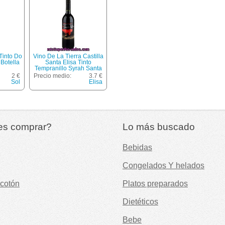
Tinto Do
Vino De La Tierra Castilla
Botella
Santa Elisa Tinto
Tempranillo Syrah Santa
Elisa 75 Cl.
2 €
Precio medio:
3.7 €
Sol
Elisa
es comprar?
Lo más buscado
Bebidas
Congelados Y helados
cotón
Platos preparados
Dietéticos
Bebe