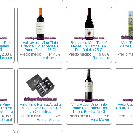
o Tinto
Valtravieso Vino Tinto
Romanico Vino Tinto 6
Vino T
igales
Crianza D.o. Ribera Del
Meses En Barrica D.o.
Pierre C
Cl
Duero Botella 75 Cl
Toro Botella 75 Cl
12.88 €
Precio medio:
14.45 €
Precio medio:
9.06 €
Precio me
Museum
Valtravieso
Romanico
l Vino
Vino Tinto Raimat Abadia
Viña Mayor Vino Tinto
Vega Cubi
. Ribera
Estuche De 3 Botellas De
Roble D.o. Ribera Del
Crianza D
ado Para
75 Centilitros
Duero Botella 75 Cl
Inglés
14.95 €
Precio medio:
24 €
Precio medio:
5 €
Precio me
 L
e Grajal
Raimat Abadia
Viña Mayor