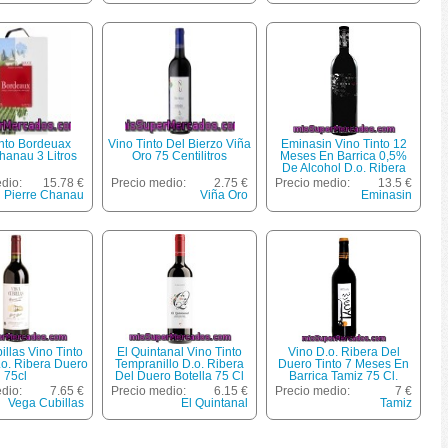
into Bordeuax
Vino Tinto Del Bierzo Viña
Eminasin Vino Tinto 12
hanau 3 Litros
Oro 75 Centilitros
Meses En Barrica 0,5%
De Alcohol D.o. Ribera
Del Duero Botella 75 Cl
dio:
15.78 €
Precio medio:
2.75 €
Precio medio:
13.5 €
Pierre Chanau
Viña Oro
Eminasin
llas Vino Tinto
El Quintanal Vino Tinto
Vino D.o. Ribera Del
.o. Ribera Duero
Tempranillo D.o. Ribera
Duero Tinto 7 Meses En
75cl
Del Duero Botella 75 Cl
Barrica Tamiz 75 Cl.
dio:
7.65 €
Precio medio:
6.15 €
Precio medio:
7 €
Vega Cubillas
El Quintanal
Tamiz