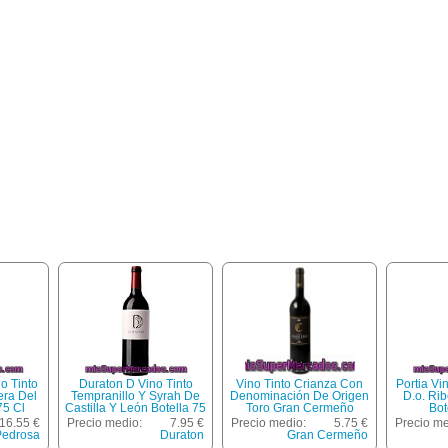
o Tinto
Duraton D Vino Tinto
Vino Tinto Crianza Con
Portia Vi
era Del
Tempranillo Y Syrah De
Denominación De Origen
D.o. Ri
75 Cl
Castilla Y León Botella 75
Toro Gran Cermeño
Bot
Cl
Botella De 75 Centilitros
16.55 €
Precio medio:
7.95 €
Precio medio:
5.75 €
Precio me
Pedrosa
Duraton
Gran Cermeño