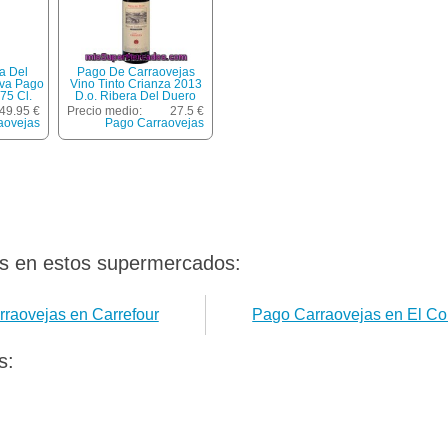
a Del
Pago De Carraovejas
rva Pago
Vino Tinto Crianza 2013
75 Cl.
D.o. Ribera Del Duero
Botella 75 Cl
49.95 €
Precio medio:
27.5 €
aovejas
Pago Carraovejas
s en estos supermercados:
raovejas en Carrefour
Pago Carraovejas en El Cor
s: