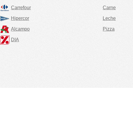
Carrefour
Carne
Hipercor
Leche
Alcampo
Pizza
DIA