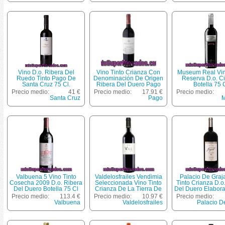
Vino D.o. Ribera Del
Vino Tinto Crianza Con
Museum Real Vin
Ruedo Tinto Pago De
Denominación De Origen
Reserva D.o. C
Santa Cruz 75 Cl.
Ribera Del Duero Pago
Botella 75 
Capellanes Botella De 75
Precio medio:
41 €
Precio medio:
17.91 €
Precio medio:
Centilitros
Santa Cruz
Pago
Valbuena 5 Vino Tinto
Valdelosfrailes Vendimia
Palacio De Graja
Cosecha 2009 D.o. Ribera
Seleccionada Vino Tinto
Tinto Crianza D.o
Del Duero Botella 75 Cl
Crianza De La Tierra De
Del Duero Elabor
Castilla Y León Cigales
Grupo El Corte 
Precio medio:
113.4 €
Precio medio:
10.97 €
Precio medio:
Botella 75 Cl
Magnum 1,5
Valbuena
Valdelosfrailes
Palacio D