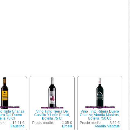
no Tinto Crianza
Vino Tinto Tierra De
Vino Tinto Ribera Duero
bera Del Duero
Castilla Y León Eroski,
Crianza, Abadia Mantrus,
ella 75 Cl
Botella 75 Cl
Botella 750 Cc
dio:
12.41 €
Precio medio:
1.35 €
Precio medio:
3.59 €
Faustino
Eroski
Abadia Mantrus