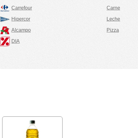
Carrefour
Carne
Hipercor
Leche
Alcampo
Pizza
DIA