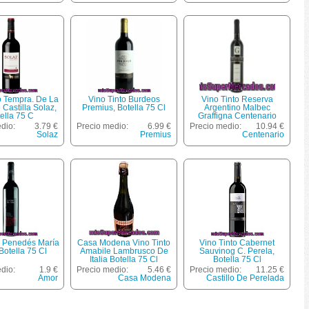
o Tempra. De La
Vino Tinto Burdeos
Vino Tinto Reserva
 Castilla Solaz,
Premius, Botella 75 Cl
Argentino Malbec
ella 75 C
Graffigna Centenario
Botella De 75 Centilitros
dio:
3.79 €
Precio medio:
6.99 €
Precio medio:
10.94 €
Solaz
Premius
Centenario
o Penedés María
Casa Modena Vino Tinto
Vino Tinto Cabernet
Botella 75 Cl
Amabile Lambrusco De
Sauvinog C. Perela,
Italia Botella 75 Cl
Botella 75 Cl
dio:
1.9 €
Precio medio:
5.46 €
Precio medio:
11.25 €
Amor
Casa Modena
Castillo De Perelada