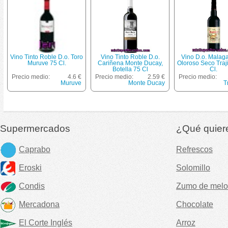
Vino Tinto Roble D.o. Toro
Vino Tinto Roble D.o.
Vino D.o. Malag
Muruve 75 Cl.
Cariñena Monte Ducay,
Oloroso Seco Traj
Botella 75 Cl
Cl.
Precio medio:
4.6 €
Precio medio:
2.59 €
Precio medio:
Muruve
Monte Ducay
T
Supermercados
¿Qué quier
Caprabo
Refrescos
Eroski
Solomillo
Condis
Zumo de melo
Mercadona
Chocolate
El Corte Inglés
Arroz