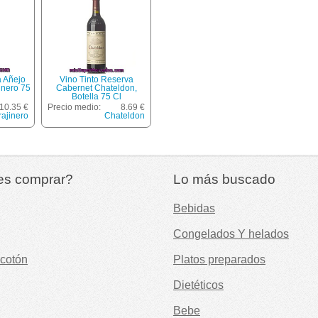
a Añejo
Vino Tinto Reserva
inero 75
Cabernet Chateldon,
Botella 75 Cl
10.35 €
Precio medio:
8.69 €
rajinero
Chateldon
es comprar?
Lo más buscado
Bebidas
Congelados Y helados
cotón
Platos preparados
Dietéticos
Bebe