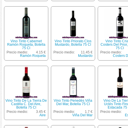
Vino Tinto Cabernet
Vino Tinto Priorato Clos
Vino Tinto Cri
Ramón Roqueta, Botella
Mustardo, Botella 75 Cl
Costers Del Prior,
75 Cl
75 Cl
Precio medio:
4.15 €
Precio medio:
11.45 €
Precio medio:
Ramón Roqueta
Mustardo
Costers D
Vino Tinto De La Tierra De
Vino Tinto Penedès Viña
Vino De La Tie
Castilla C. Del Aire,
Del Mar, Botella 75 Cl
Uclés Tinto Fin
Botella 75 Cl
Estacada 75 
Precio medio:
3.45 €
Precio medio:
1.7 €
Precio medio:
Aire
Viña Del Mar
E