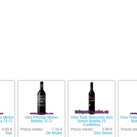
s Merlot
Vino Priorato Muller,
Vino Tinto Selección Don
Vino Tint
la 75 Cl
Botella 75 Cl
Simon Botella 75
Bot
Centilitros
4.65 €
Precio medio:
7.15 €
Precio medio:
0.99 €
Precio me
Duc
De Muller
Don Simon