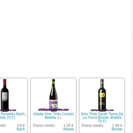
o Penedés Bach,
Aliada Vino Tinto Común
Vino Tinto Syrah Tierra De
ella 75 Cl
Botella 1 L
La Tierra Bronte, Botella
75 Cl
dio:
3.6 €
Precio medio:
1.55 €
Precio medio:
1.99 €
Bach
Aliada
Bronte