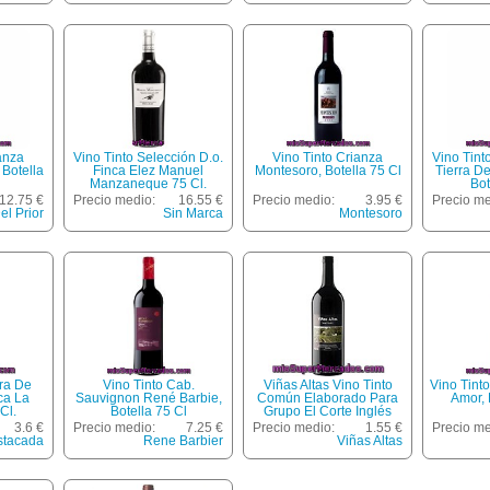
anza
Vino Tinto Selección D.o.
Vino Tinto Crianza
Vino Tint
 Botella
Finca Elez Manuel
Montesoro, Botella 75 Cl
Tierra De
Manzaneque 75 Cl.
Bot
12.75 €
Precio medio:
16.55 €
Precio medio:
3.95 €
Precio me
el Prior
Sin Marca
Montesoro
rra De
Vino Tinto Cab.
Viñas Altas Vino Tinto
Vino Tint
ca La
Sauvignon René Barbie,
Común Elaborado Para
Amor, 
Cl.
Botella 75 Cl
Grupo El Corte Inglés
Botella 1 L
3.6 €
Precio medio:
7.25 €
Precio medio:
1.55 €
Precio me
stacada
Rene Barbier
Viñas Altas