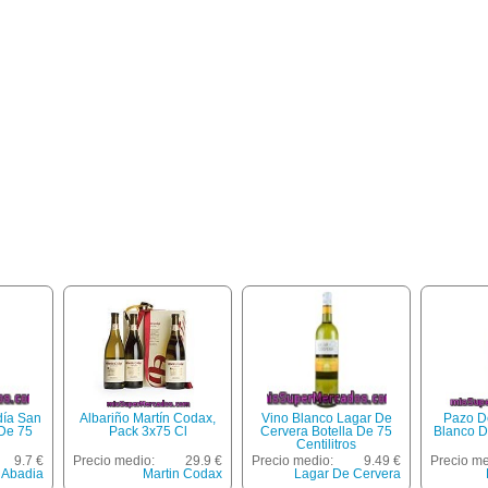
día San
Albariño Martín Codax,
Vino Blanco Lagar De
Pazo D
De 75
Pack 3x75 Cl
Cervera Botella De 75
Blanco D.
Centilitros
9.7 €
Precio medio:
29.9 €
Precio medio:
9.49 €
Precio me
 Abadia
Martin Codax
Lagar De Cervera