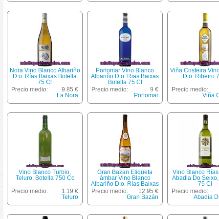
Nora Vino Blanco Albariño
Portomar Vino Blanco
Viña Costeira Vin
D.o. Rías Baixas Botella
Albariño D.o. Rias Baixas
D.o. Ribeiro 
75 Cl
Botella 75 Cl
Precio medio:
9.85 €
Precio medio:
9 €
Precio medio:
La Nora
Portomar
Viña 
Vino Blanco Turbio,
Gran Bazan Etiqueta
Vino Blanco Rías
Teluro, Botella 750 Cc
ámbar Vino Blanco
Abadia Do Seixo, 
Albariño D.o. Rías Baixas
75 Cl
Botella 75 Cl
Precio medio:
1.19 €
Precio medio:
12.95 €
Precio medio:
Teluro
Gran Bazán
Abadia D