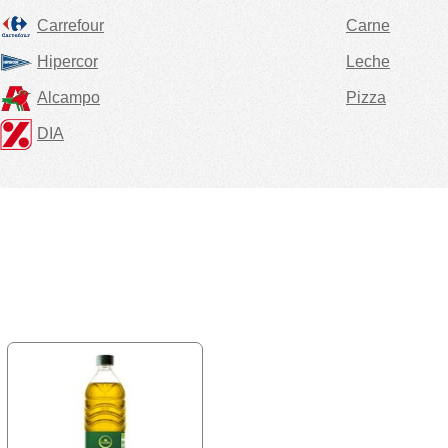
Carrefour
Carne
Hipercor
Leche
Alcampo
Pizza
DIA