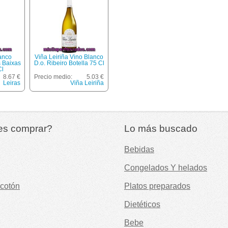
lanco
Viña Leiriña Vino Blanco
s Baixas
D.o. Ribeiro Botella 75 Cl
Cl
8.67 €
Precio medio:
5.03 €
Leiras
Viña Leiriña
es comprar?
Lo más buscado
Bebidas
Congelados Y helados
cotón
Platos preparados
Dietéticos
Bebe