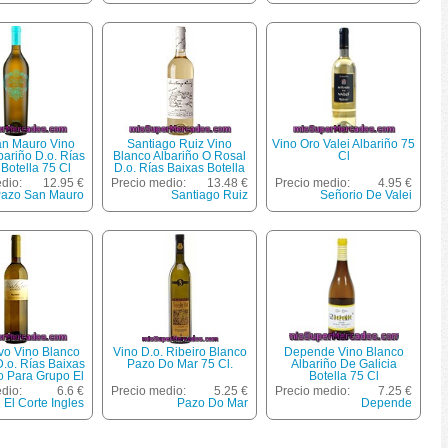
n Mauro Vino
Santiago Ruiz Vino
Vino Oro Valei Albariño 75
bariño D.o. Rías
Blanco Albariño O Rosal
Cl
Botella 75 Cl
D.o. Rías Baixas Botella
75 Cl
dio:
12.95 €
Precio medio:
13.48 €
Precio medio:
4.95 €
azo San Mauro
Santiago Ruiz
Señorio De Valei
vo Vino Blanco
Vino D.o. Ribeiro Blanco
Depende Vino Blanco
D.o. Rías Baixas
Pazo Do Mar 75 Cl.
Albariño De Galicia
o Para Grupo El
Botella 75 Cl
és Botella 75 Cl
dio:
6.6 €
Precio medio:
5.25 €
Precio medio:
7.25 €
El Corte Ingles
Pazo Do Mar
Depende