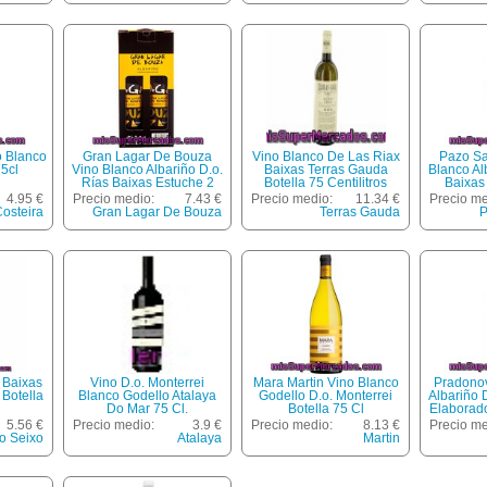
o Blanco
Gran Lagar De Bouza
Vino Blanco De Las Riax
Pazo Sa
75cl
Vino Blanco Albariño D.o.
Baixas Terras Gauda
Blanco Al
Rías Baixas Estuche 2
Botella 75 Centilitros
Baixas 
Botellas 75 Cl
4.95 €
Precio medio:
7.43 €
Precio medio:
11.34 €
Precio me
Costeira
Gran Lagar De Bouza
Terras Gauda
P
 Baixas
Vino D.o. Monterrei
Mara Martin Vino Blanco
Pradono
Botella
Blanco Godello Atalaya
Godello D.o. Monterrei
Albariño 
Do Mar 75 Cl.
Botella 75 Cl
Elaborad
Corte Ingl
5.56 €
Precio medio:
3.9 €
Precio medio:
8.13 €
Precio me
o Seixo
Atalaya
Martin