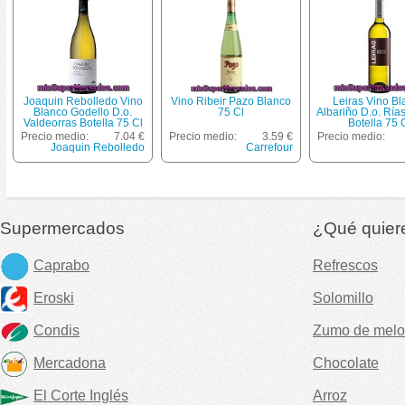
Joaquin Rebolledo Vino
Vino Ribeir Pazo Blanco
Leiras Vino B
Blanco Godello D.o.
75 Cl
Albariño D.o. Ría
Valdeorras Botella 75 Cl
Botella 75 
Precio medio:
7.04 €
Precio medio:
3.59 €
Precio medio:
Joaquin Rebolledo
Carrefour
Supermercados
¿Qué quier
Caprabo
Refrescos
Eroski
Solomillo
Condis
Zumo de melo
Mercadona
Chocolate
El Corte Inglés
Arroz