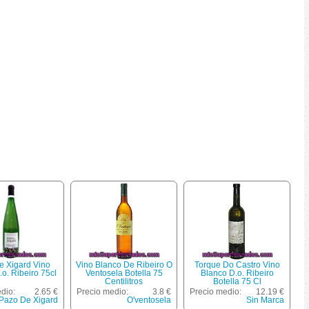
e Xigard Vino
Vino Blanco De Ribeiro O
Torque Do Castro Vino
o. Ribeiro 75cl
Ventosela Botella 75
Blanco D.o. Ribeiro
Centilitros
Botella 75 Cl
dio:
2.65 €
Precio medio:
3.8 €
Precio medio:
12.19 €
Pazo De Xigard
O'ventosela
Sin Marca