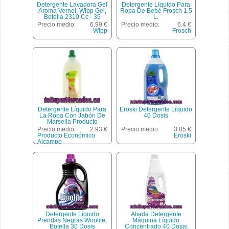
Detergente Lavadora Gel
Detergente Líquido Para
Aroma Vernel, Wipp Gel,
Ropa De Bebé Frosch 1,5
Botella 2310 Cc - 35
L.
Lavados
Precio medio:
6.99 €
Precio medio:
6.4 €
Wipp
Frosch
Detergente Líquido Para
Eroski Detergente Líquido
La Ropa Con Jabón De
40 Dosis
Marsella Producto
Económico Alcampo 40
Precio medio:
2.93 €
Precio medio:
3.85 €
Lavados (3 Litros)
Producto Económico
Eroski
Alcampo
Detergente Líquido
Aliada Detergente
Prendas Negras Woolite,
Máquina Líquido
Botella 30 Dosis
Concentrado 40 Dosis