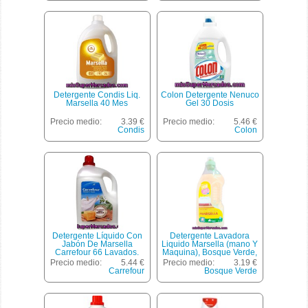
Detergente Condis Liq.
Colon Detergente Nenuco
Marsella 40 Mes
Gel 30 Dosis
Precio medio:
3.39 €
Precio medio:
5.46 €
Condis
Colon
Detergente Líquido Con
Detergente Lavadora
Jabón De Marsella
Liquido Marsella (mano Y
Carrefour 66 Lavados.
Maquina), Bosque Verde,
Botella 3 L - 40 Lavados
Precio medio:
5.44 €
Precio medio:
3.19 €
Carrefour
Bosque Verde