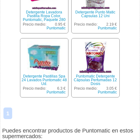
Detergente Lavadora
Detergente Punto Matic
Pastilla Ropa Color,
Capsulas 12 Uni
Puntomatic, Paquete 280
G 4 Lavados
Precio medio:
0.95 €
Precio medio:
2.19 €
Puntomatic
Puntomatic
Detergente Pastillas Spa
Puntomatic Detergente
24 Lavados Puntomatic 48
Cápsulas Perfumadas 12
Ud.
Dosis
Precio medio:
6.3 €
Precio medio:
3.05 €
Puntomatic
Puntomatic
1
Puedes encontrar productos de Puntomatic en estos
supermercados: