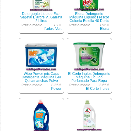
Detergente Líquido Eco.
Elena Detergente
Vegetal L`arbre V., Garrafa
Máquina Líquido Frescor
2 Litros
Colonia Botella 40 Dosis
Precio medio:
7.2 €
Precio medio:
7.96 €
l'arbre Vert
Elena
Wipp Power-mix Caps
El Corte Ingles Detergente
Detergente Máquina Gel
Máquina Líquido
Quitamanchas Polvo
Perfumado Para Ropa
Activo Envase 22
Blanca Y De Color Envase
Precio medio:
8.35 €
Precio medio:
3.65 €
Cápsulas
20 Cápsulas
Power
El Corte Ingles