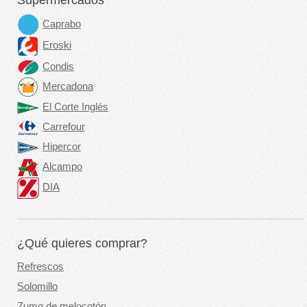
Caprabo
Eroski
Condis
Mercadona
El Corte Inglés
Carrefour
Hipercor
Alcampo
DIA
¿Qué quieres comprar?
Refrescos
Solomillo
Zumo de melocotón