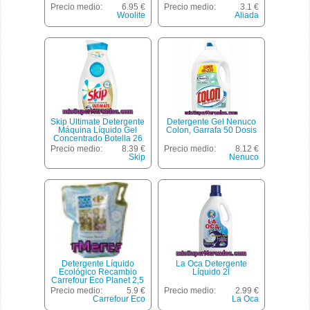
Botella 1 L
Precio medio:
6.95 €
Precio medio:
3.1 €
Woolite
Aliada
Skip Ultimate Detergente
Detergente Gel Nenuco
Máquina Líquido Gel
Colon, Garrafa 50 Dosis
Concentrado Botella 26
Dosis
Precio medio:
8.39 €
Precio medio:
8.12 €
Skip
Nenuco
Detergente Líquido
La Oca Detergente
Ecológico Recambio
Líquido 2l
Carrefour Eco Planet 2,5
L.
Precio medio:
5.9 €
Precio medio:
2.99 €
Carrefour Eco
La Oca