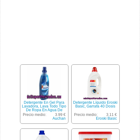
Detergente En Gel Para
Detergente Líquido Eroski
Lavadora, Lava Todo Tipo
Basic, Garrafa 40 Dosis
De Ropa En Agua De
Cualquier Dureza Auchan
Precio medio:
3.99 €
Precio medio:
3.11 €
27 Lavados (2,025 Litros)
Auchan
Eroski Basic