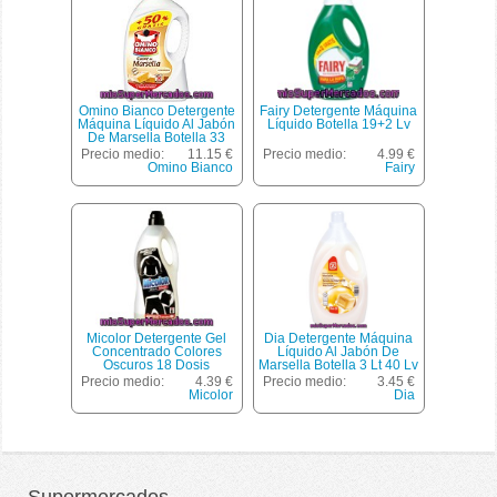
Omino Bianco Detergente
Fairy Detergente Máquina
Máquina Líquido Al Jabón
Líquido Botella 19+2 Lv
De Marsella Botella 33
Dosis + 17 Gratis
Precio medio:
11.15 €
Precio medio:
4.99 €
Omino Bianco
Fairy
Micolor Detergente Gel
Dia Detergente Máquina
Concentrado Colores
Líquido Al Jabón De
Oscuros 18 Dosis
Marsella Botella 3 Lt 40 Lv
Precio medio:
4.39 €
Precio medio:
3.45 €
Micolor
Dia
Supermercados