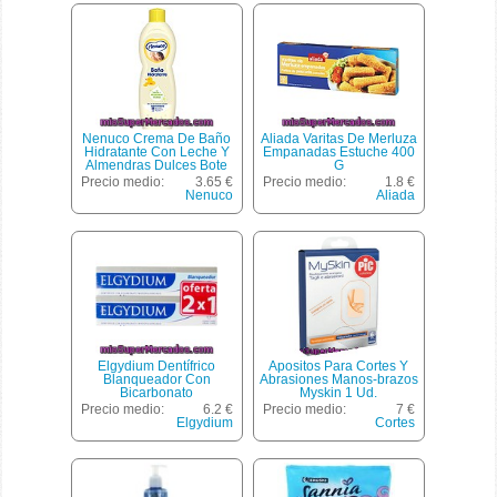
Nenuco Crema De Baño
Aliada Varitas De Merluza
Hidratante Con Leche Y
Empanadas Estuche 400
Almendras Dulces Bote
G
750 Ml
Precio medio:
3.65 €
Precio medio:
1.8 €
Nenuco
Aliada
Elgydium Dentífrico
Apositos Para Cortes Y
Blanqueador Con
Abrasiones Manos-brazos
Bicarbonato
Myskin 1 Ud.
Micropulverizado
Precio medio:
6.2 €
Precio medio:
7 €
Elgydium
Cortes