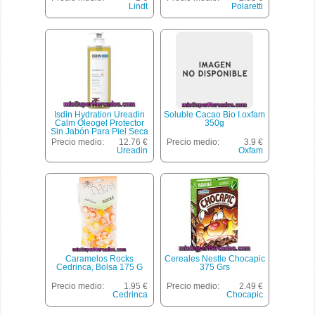
Lindt
Polaretti
Isdin Hydration Ureadin
Soluble Cacao Bio I.oxfam
Calm Oleogel Protector
350g
Sin Jabón Para Piel Seca
Frasco 400 Ml
Precio medio:
12.76 €
Precio medio:
3.9 €
Ureadin
Oxfam
Caramelos Rocks
Cereales Nestle Chocapic
Cedrinca, Bolsa 175 G
375 Grs
Precio medio:
1.95 €
Precio medio:
2.49 €
Cedrinca
Chocapic