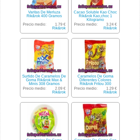
Varitas De Merluza
Cacao Soluble Kao Choc
Rik&rok 400 Gramos
Rik&rok Kao,choc 1
Kilogramo
Precio medio:
1.79 €
Precio medio:
3.24 €
Rik&rok
Rik&rok
Surtido De Caramelos De
Caramelos De Goma
Goma Rik&rok Max &
Diferentes Colores
Minis 308 Gramos
Rik&rok Fritou 300
Gramos
Precio medio:
2.09 €
Precio medio:
1.29 €
Rik&rok
Rik&rok