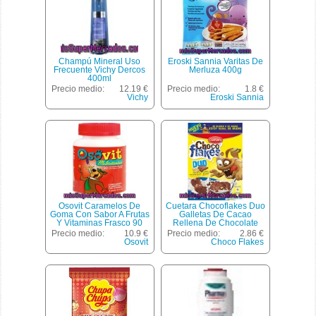
Champú Mineral Uso
Eroski Sannia Varitas De
Frecuente Vichy Dercos
Merluza 400g
400ml
Precio medio:
12.19 €
Precio medio:
1.8 €
Vichy
Eroski Sannia
Osovit Caramelos De
Cuetara Chocoflakes Duo
Goma Con Sabor A Frutas
Galletas De Cacao
Y Vitaminas Frasco 90
Rellena De Chocolate
Unidades
Blanco Estuche 450 G
Precio medio:
10.9 €
Precio medio:
2.86 €
Osovit
Choco Flakes