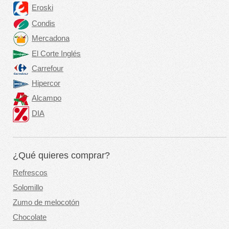
Eroski
Condis
Mercadona
El Corte Inglés
Carrefour
Hipercor
Alcampo
DIA
¿Qué quieres comprar?
Refrescos
Solomillo
Zumo de melocotón
Chocolate