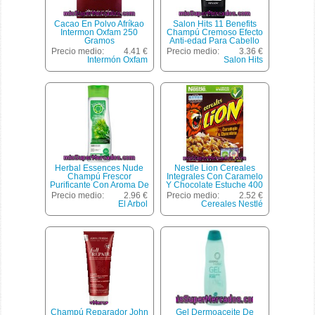
Cacao En Polvo Afríkao
Salon Hits 11 Benefits
Intermon Oxfam 250
Champú Cremoso Efecto
Gramos
Anti-edad Para Cabello
Seco Y Dañado Frasco
Precio medio:
4.41 €
Precio medio:
3.36 €
300 Ml
Intermón Oxfam
Salon Hits
Herbal Essences Nude
Nestle Lion Cereales
Champú Frescor
Integrales Con Caramelo
Purificante Con Aroma De
Y Chocolate Estuche 400
árbol De Té Frasco 400 Ml
G
Precio medio:
2.96 €
Precio medio:
2.52 €
El Arbol
Cereales Nestlé
Champú Reparador John
Gel Dermoaceite De