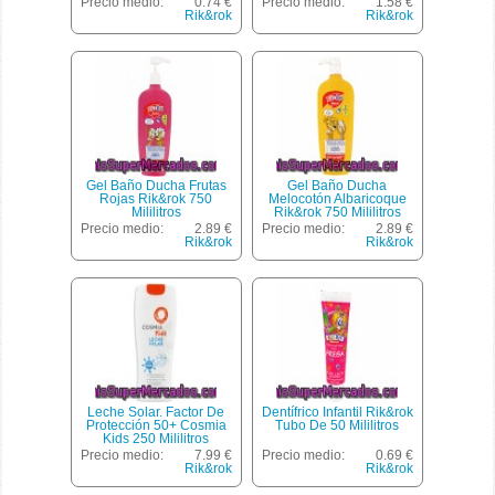
Precio medio:
0.74 €
Precio medio:
1.58 €
Rik&rok
Rik&rok
Gel Baño Ducha Frutas
Gel Baño Ducha
Rojas Rik&rok 750
Melocotón Albaricoque
Mililitros
Rik&rok 750 Mililitros
Precio medio:
2.89 €
Precio medio:
2.89 €
Rik&rok
Rik&rok
Leche Solar. Factor De
Dentífrico Infantil Rik&rok
Protección 50+ Cosmia
Tubo De 50 Mililitros
Kids 250 Mililitros
Precio medio:
7.99 €
Precio medio:
0.69 €
Rik&rok
Rik&rok