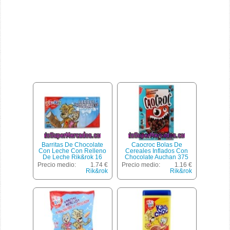
Barritas De Chocolate
Caocroc Bolas De
Con Leche Con Relleno
Cereales Inflados Con
De Leche Rik&rok 16
Chocolate Auchan 375
Unidades 200 Gramos
Gramos
Precio medio:
1.74 €
Precio medio:
1.16 €
Rik&rok
Rik&rok