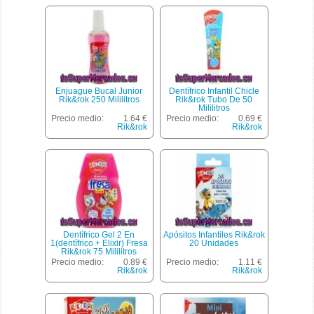
Enjuague Bucal Junior
Dentífrico Infantil Chicle
Rik&rok 250 Mililitros
Rik&rok Tubo De 50
Mililitros
Precio medio:
1.64 €
Precio medio:
0.69 €
Rik&rok
Rik&rok
Dentífrico Gel 2 En
Apósitos Infantiles Rik&rok
1(dentífrico + Elixir) Fresa
20 Unidades
Rik&rok 75 Mililitros
Precio medio:
0.89 €
Precio medio:
1.11 €
Rik&rok
Rik&rok