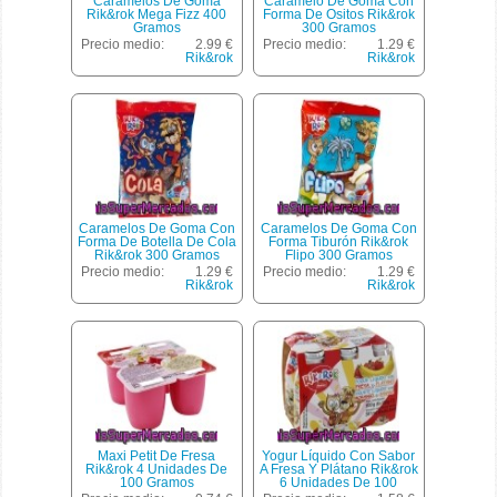
Caramelos De Goma
Caramelo De Goma Con
Rik&rok Mega Fizz 400
Forma De Ositos Rik&rok
Gramos
300 Gramos
Precio medio:
2.99 €
Precio medio:
1.29 €
Rik&rok
Rik&rok
Caramelos De Goma Con
Caramelos De Goma Con
Forma De Botella De Cola
Forma Tiburón Rik&rok
Rik&rok 300 Gramos
Flipo 300 Gramos
Precio medio:
1.29 €
Precio medio:
1.29 €
Rik&rok
Rik&rok
Maxi Petit De Fresa
Yogur Líquido Con Sabor
Rik&rok 4 Unidades De
A Fresa Y Plátano Rik&rok
100 Gramos
6 Unidades De 100
Gramos