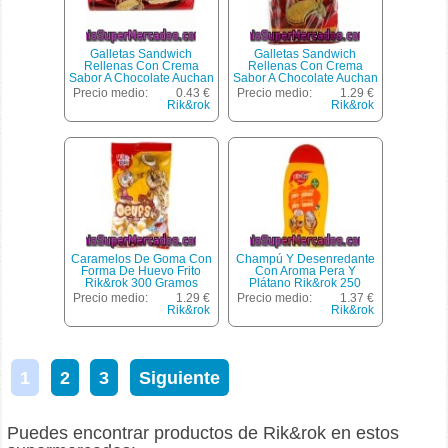
Galletas Sandwich
Galletas Sandwich
Rellenas Con Crema
Rellenas Con Crema
Sabor A Chocolate Auchan
Sabor A Chocolate Auchan
250 Gramos
Pack De 3 Paquetes De
Precio medio:
0.43 €
Precio medio:
1.29 €
250 Gramos
Rik&rok
Rik&rok
Caramelos De Goma Con
Champú Y Desenredante
Forma De Huevo Frito
Con Aroma Pera Y
Rik&rok 300 Gramos
Plátano Rik&rok 250
Mililitros
Precio medio:
1.29 €
Precio medio:
1.37 €
Rik&rok
Rik&rok
1
2
3
Siguiente
Puedes encontrar productos de Rik&rok en estos