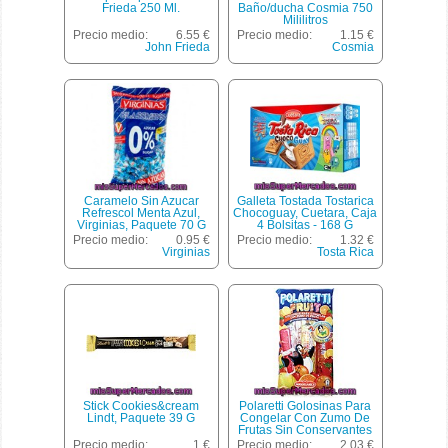
Frieda 250 Ml.
Baño/ducha Cosmia 750
Mililitros
Precio medio:
6.55 €
Precio medio:
1.15 €
John Frieda
Cosmia
Caramelo Sin Azucar
Galleta Tostada Tostarica
Refrescol Menta Azul,
Chocoguay, Cuetara, Caja
Virginias, Paquete 70 G
4 Bolsitas - 168 G
Precio medio:
0.95 €
Precio medio:
1.32 €
Virginias
Tosta Rica
Stick Cookies&cream
Polaretti Golosinas Para
Lindt, Paquete 39 G
Congelar Con Zumo De
Frutas Sin Conservantes
Bolsa 400 Ml
Precio medio:
1 €
Precio medio:
2.03 €