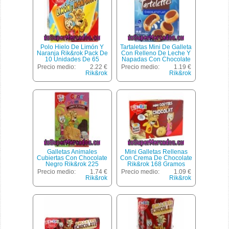
Polo Hielo De Limón Y
Tartaletas Mini De Galleta
Naranja Rik&rok Pack De
Con Relleno De Leche Y
10 Unidades De 65
Napadas Con Chocolate
Mililitros
Con Leche Auchan 225
Precio medio:
2.22 €
Precio medio:
1.19 €
Gramos
Rik&rok
Rik&rok
Galletas Animales
Mini Galletas Rellenas
Cubiertas Con Chocolate
Con Crema De Chocolate
Negro Rik&rok 225
Rik&rok 168 Gramos
Gramos
Precio medio:
1.74 €
Precio medio:
1.09 €
Rik&rok
Rik&rok