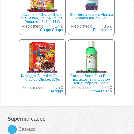
Caramelo Chupa Chups
Gel Dermatologico Atopica
Sin Gluten, Chupa Chups,
Pharmaline 750 Ml.
Paquete 12 U - 144 G
Precio medio:
1.4 €
Precio medio:
3.5 €
Chupa Chups
Pharmaline
Kellogg's Cereales Choco
Corpore Sano Elixir Bucal
Krispies Chocos 375g
Extractos Naturales De
Mirra Própolis Hinojo
Envase 250 Ml
Precio medio:
2.75 €
Precio medio:
10.34 €
Kelloggs
Corpore Sano
Supermercados
Caprabo