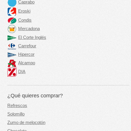
Caprabo
Eroski
Condis
Mercadona
El Corte Inglés
Carrefour
Hipercor
Alcampo
DIA
¿Qué quieres comprar?
Refrescos
Solomillo
Zumo de melocotón
Chocolate