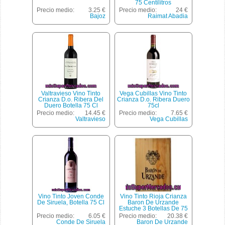
75 Centilitros
Precio medio:
3.25 €
Precio medio:
24 €
Bajoz
Raimat Abadia
Valtravieso Vino Tinto
Vega Cubillas Vino Tinto
Crianza D.o. Ribera Del
Crianza D.o. Ribera Duero
Duero Botella 75 Cl
75cl
Precio medio:
14.45 €
Precio medio:
7.65 €
Valtravieso
Vega Cubillas
Vino Tinto Joven Conde
Vino Tinto Rioja Crianza
De Siruela, Botella 75 Cl
Baron De Urzande
Estuche 3 Botellas De 75
Centilitros
Precio medio:
6.05 €
Precio medio:
20.38 €
Conde De Siruela
Baron De Urzande