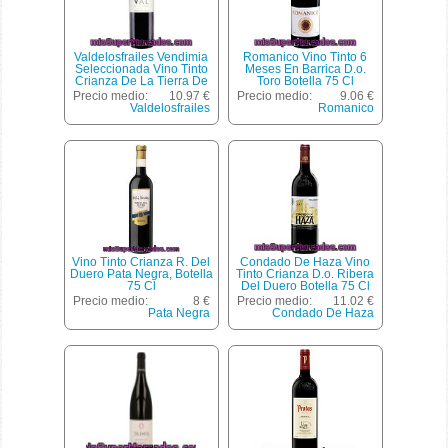
Valdelosfrailes Vendimia
Romanico Vino Tinto 6
Seleccionada Vino Tinto
Meses En Barrica D.o.
Crianza De La Tierra De
Toro Botella 75 Cl
Castilla Y León Cigales
Precio medio:
10.97 €
Precio medio:
9.06 €
Botella 75 Cl
Valdelosfrailes
Romanico
Vino Tinto Crianza R. Del
Condado De Haza Vino
Duero Pata Negra, Botella
Tinto Crianza D.o. Ribera
75 Cl
Del Duero Botella 75 Cl
Precio medio:
8 €
Precio medio:
11.02 €
Pata Negra
Condado De Haza