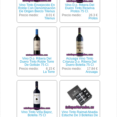
Vino Tinto Envejecido En
Vino D.o. Ribera Del
Roble Con Denominación
Duero Tinto Reserva
De Origen Bierzo Tilenus
Protos 75 Cl.
Botella De 75 Centilitros
Precio medio:
8.01 €
Precio medio:
26.3 €
Tilenus
Protos
Vino D.o. Ribera Del
Arzuaga Vino Tinto
Duero Tinto Roble Torre
Crianza D.o. Ribera Del
De Golbán 75 Cl.
Duero Botella 75 Cl
Precio medio:
6.15 €
Precio medio:
17.84 €
La Torre
Arzuaga
Vino Tinto Viña Bajoz,
Vino Tinto Raimat Abadia
Botella 75 Cl
Estuche De 3 Botellas De