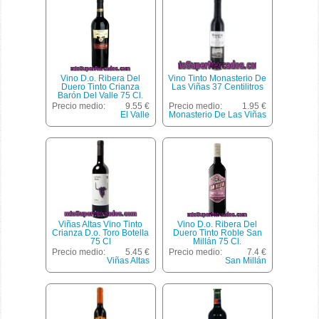
Vino D.o. Ribera Del
Vino Tinto Monasterio De
Duero Tinto Crianza
Las Viñas 37 Centilitros
Barón Del Valle 75 Cl.
Precio medio:
9.55 €
Precio medio:
1.95 €
El Valle
Monasterio De Las Viñas
Viñas Altas Vino Tinto
Vino D.o. Ribera Del
Crianza D.o. Toro Botella
Duero Tinto Roble San
75 Cl
Millán 75 Cl.
Precio medio:
5.45 €
Precio medio:
7.4 €
Viñas Altas
San Millán