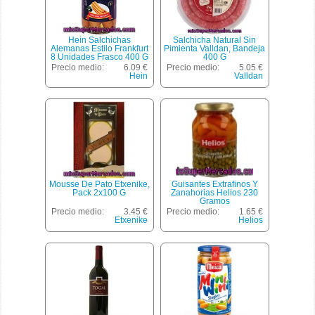
Hein Salchichas
Salchicha Natural Sin
Alemanas Estilo Frankfurt
Pimienta Valldan, Bandeja
8 Unidades Frasco 400 G
400 G
Neto Escurrido
Precio medio:
6.09 €
Precio medio:
5.05 €
Hein
Valldan
Mousse De Pato Etxenike,
Guisantes Extrafinos Y
Pack 2x100 G
Zanahorias Helios 230
Gramos
Precio medio:
3.45 €
Precio medio:
1.65 €
Etxenike
Helios