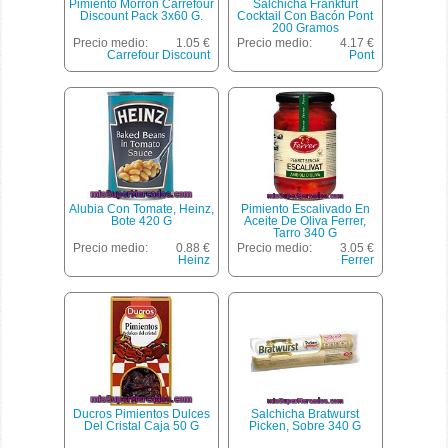
Pimiento Morrón Carrefour
Salchicha Frankfurt
Discount Pack 3x60 G.
Cocktail Con Bacón Pont
200 Gramos
Precio medio:
1.05 €
Precio medio:
4.17 €
Carrefour Discount
Pont
Alubia Con Tomate, Heinz,
Pimiento Escalivado En
Bote 420 G
Aceite De Oliva Ferrer,
Tarro 340 G
Precio medio:
0.88 €
Precio medio:
3.05 €
Heinz
Ferrer
Ducros Pimientos Dulces
Salchicha Bratwurst
Del Cristal Caja 50 G
Picken, Sobre 340 G