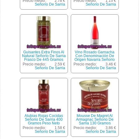
Precio medio:
2.78 €
Precio medio:
1.15 €
Señorío De Sarria
Señorío De Sarria
Guisantes Extra Finos Al
Vino Rosado Garnacha
Natural Señorío De Sarria
Con Denominación De
Frasco De 445 Gramos
Origen Navarra Señorio
Peso Neto Escurrido
De Sarria Botella De 75
Precio medio:
2.59 €
Precio medio:
3.46 €
Centilitros
Señorío De Sarria
Señorío De Sarria
Alubias Rojas Cocidas
Mousse De Magret Al
Señorio De Sarria 400
Armagnac Señorio De
Gramos Peso Neto
Sarria 130 Gramos
Escurrido
Precio medio:
1.58 €
Precio medio:
3.86 €
Señorío De Sarria
Señorío De Sarria