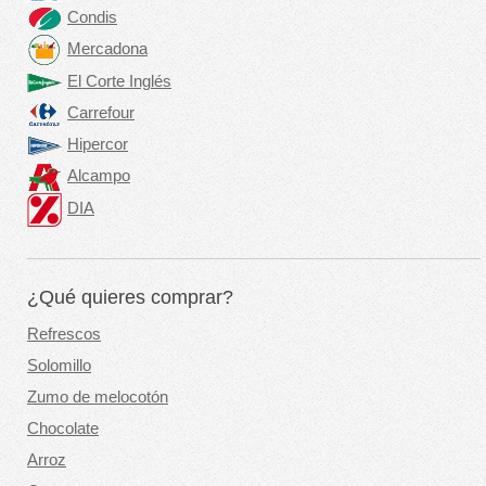
Condis
Mercadona
El Corte Inglés
Carrefour
Hipercor
Alcampo
DIA
¿Qué quieres comprar?
Refrescos
Solomillo
Zumo de melocotón
Chocolate
Arroz