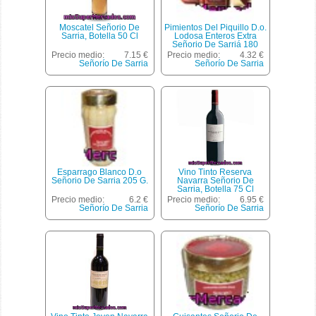
Moscatel Señorio De
Pimientos Del Piquillo D.o.
Sarria, Botella 50 Cl
Lodosa Enteros Extra
Señorio De Sarriá 180
Gramos Peso Escurrido
Precio medio:
7.15 €
Precio medio:
4.32 €
Señorío De Sarria
Señorío De Sarria
Esparrago Blanco D.o
Vino Tinto Reserva
Señorio De Sarria 205 G.
Navarra Señorio De
Sarria, Botella 75 Cl
Precio medio:
6.2 €
Precio medio:
6.95 €
Señorío De Sarria
Señorío De Sarria