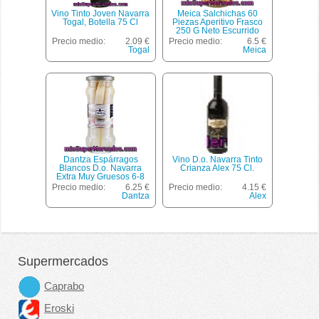
Vino Tinto Joven Navarra
Meica Salchichas 60
Togal, Botella 75 Cl
Piezas Aperitivo Frasco
250 G Neto Escurrido
Precio medio:
2.09 €
Precio medio:
6.5 €
Togal
Meica
Dantza Espárragos
Vino D.o. Navarra Tinto
Blancos D.o. Navarra
Crianza Alex 75 Cl.
Extra Muy Gruesos 6-8
Piezas Frasco 205 G Neto
Precio medio:
6.25 €
Precio medio:
4.15 €
Escurrido
Dantza
Alex
Supermercados
Caprabo
Eroski