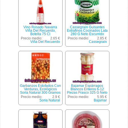
Vino Rosado Navarra
Cassegrain Guisantes
Viña Del Recuerdo,
Extrafinos Cocinados Lata
Botella 75 Cl
280 G Neto Escurrido
Precio medio:
2.65 €
Precio medio:
2.85 €
Viña Del Recuerdo
Cassegrain
Garbanzos Estofados Con
Bajamar Espárragos
Verduras, Ecológicos
Blancos Enteros 6-12
Soria Natural 300 Gramos
Piezas Frasco 325 G Neto
Netos.
Escurrido
Precio medio:
2.9 €
Precio medio:
5.95 €
Soria Natural
Bajamar