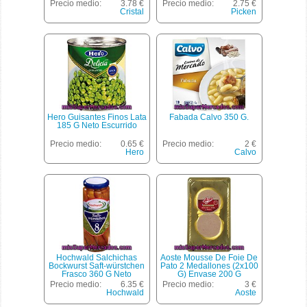
Precio medio:
3.78 €
Precio medio:
2.75 €
Cristal
Picken
Hero Guisantes Finos Lata
Fabada Calvo 350 G.
185 G Neto Escurrido
Precio medio:
0.65 €
Precio medio:
2 €
Hero
Calvo
Hochwald Salchichas
Aoste Mousse De Foie De
Bockwurst Saft-würstchen
Pato 2 Medallones (2x100
Frasco 360 G Neto
G) Envase 200 G
Escurrido
Precio medio:
6.35 €
Precio medio:
3 €
Hochwald
Aoste