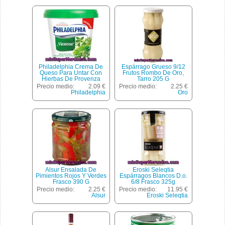
Philadelphia Crema De
Espárrago Grueso 9/12
Queso Para Untar Con
Frutos Rombo De Oro,
Hierbas De Provenza
Tarro 205 G
Tarrina 154 G
Precio medio:
2.09 €
Precio medio:
2.25 €
Philadelphia
Oro
Alsur Ensalada De
Eroski Seleqtia
Pimientos Rojos Y Verdes
Espárragos Blancos D.o.
Frasco 390 G
6/8 Frasco 325g
Precio medio:
2.25 €
Precio medio:
11.95 €
Alsur
Eroski Seleqtia