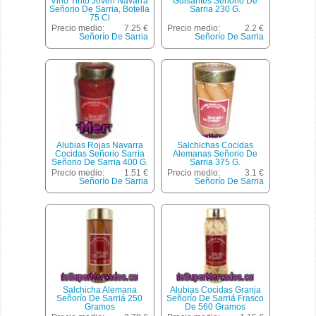
Vino Tinto Joven Navarra
Guisantes Señorio De
Señorio De Sarria, Botella
Sarria 230 G.
75 Cl
Precio medio:
7.25 €
Precio medio:
2.2 €
Señorío De Sarria
Señorío De Sarria
Alubias Rojas Navarra
Salchichas Cocidas
Cocidas Señorio Sarria
Alemanas Señorio De
Señorio De Sarria 400 G.
Sarria 375 G.
Precio medio:
1.51 €
Precio medio:
3.1 €
Señorío De Sarria
Señorío De Sarria
Salchicha Alemana
Alubias Cocidas Granja
Señorío De Sarriá 250
Señorío De Sarriá Frasco
Gramos
De 560 Gramos