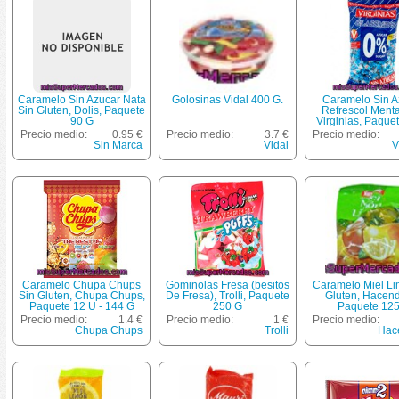
Caramelo Sin Azucar Nata
Golosinas Vidal 400 G.
Caramelo Sin A
Sin Gluten, Dolis, Paquete
Refrescol Menta
90 G
Virginias, Paque
Precio medio:
0.95 €
Precio medio:
3.7 €
Precio medio:
Sin Marca
Vidal
V
Caramelo Chupa Chups
Gominolas Fresa (besitos
Caramelo Miel Li
Sin Gluten, Chupa Chups,
De Fresa), Trolli, Paquete
Gluten, Hacen
Paquete 12 U - 144 G
250 G
Paquete 125
Precio medio:
1.4 €
Precio medio:
1 €
Precio medio:
Chupa Chups
Trolli
Hac