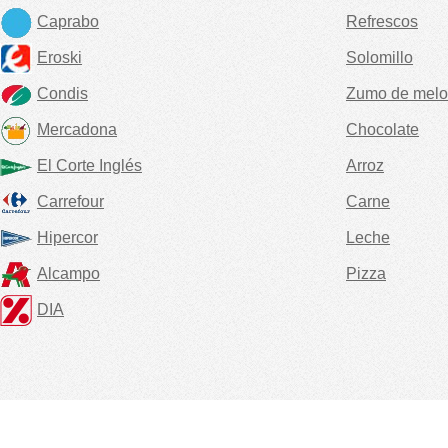
Caprabo
Refrescos
Eroski
Solomillo
Condis
Zumo de melo
Mercadona
Chocolate
El Corte Inglés
Arroz
Carrefour
Carne
Hipercor
Leche
Alcampo
Pizza
DIA