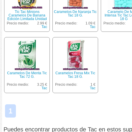
Tic Tac Minions
Caramelos De Naranja Tic
Caramelo De 
Caramelos De Banana
Tac 18 G.
Intensa Tic Tac L
Edición Limitada Unidad
18 G
82 G
Precio medio:
2.99 €
Precio medio:
1.09 €
Precio medio:
Tac
Tac
Caramelos De Menta Tic
Caramelos Fresa Mix Tic
Tac 72 G.
Tac 18 G.
Precio medio:
3.25 €
Precio medio:
1 €
Tac
Tac
1
Puedes encontrar productos de Tac en estos su