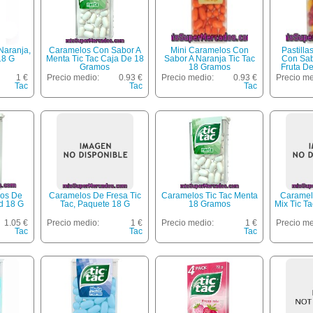
Naranja,
Caramelos Con Sabor A
Mini Caramelos Con
Pastill
18 G
Menta Tic Tac Caja De 18
Sabor A Naranja Tic Tac
Con Sab
Gramos
18 Gramos
Fruta De
Tac 
1 €
Precio medio:
0.93 €
Precio medio:
0.93 €
Precio me
Tac
Tac
Tac
los De
Caramelos De Fresa Tic
Caramelos Tic Tac Menta
Caramel
d 18 G
Tac, Paquete 18 G
18 Gramos
Mix Tic T
1.05 €
Precio medio:
1 €
Precio medio:
1 €
Precio me
Tac
Tac
Tac