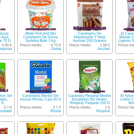
zucar
Midel Pick And Mix
Caramelos De
El Case
 Azul,
Caramelos De Goma
Mantequilla Y Nata
Blando 
te 70 G
Surtidos Bote 1 Kg
Auchan 200 Gramos
Ligeros S
0.95 €
Precio medio:
6.75 €
Precio medio:
1.99 €
Precio me
irginias
Goma
Auchan
mon Sin
Caramelos Mentol Sin
Caramelo Respiral Mentol
El Avio
dado,
Azúcar Ricola, Caja 50 G
Eucaliptus Sin Gluten,
Limón C
 G
Respiral, Paquete 150 G
Bo
0.7 €
Precio medio:
2.7 €
Precio medio:
1 €
Precio me
endado
Ricola
Respiral