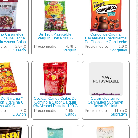
rio Caramelos
Air Fruit Masticable
Conguitos Original
Dulce De Leche
Verquin, Bolsa 400 G
Cacahuetes Recubiertos
in Azúcar Bolsa
De Chocolate Con Leche
130 G
Pack Ahorro Bolsa 350 G
dio:
2.94 €
Precio medio:
4.79 €
Precio medio:
2.9 €
El Caserío
Verquin
Conguitos
n De Naranja Y
Cocktail Candy Ositos De
Caramelos Junior
on Vitamina C
Gominola Sabor Daiquiri
Gammuies Supradyn,
lsa 400 G
0% Alcohol Estuche 100 G
Bolsa 30 Unid.
dio:
5.8 €
Precio medio:
1.65 €
Precio medio:
11.75 €
El Avion
Candy
Supradyn