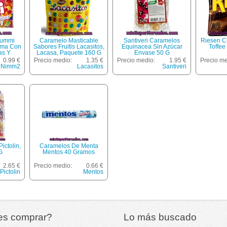
Gummi
Caramelo Masticable
Santiveri Caramelos
Riesen C
oma Con
Sabores Fruitis Lacasitos,
Equinacea Sin Azúcar
Toffee
as Y
Lacasa, Paquete 160 G
Envase 50 G
Fruta Y
0.99 €
Precio medio:
1.35 €
Precio medio:
1.95 €
Precio me
00 G
Nimm2
Lacasitos
Santiveri
ictolin,
Caramelos De Menta
G
Mentos 40 Gramos
2.65 €
Precio medio:
0.66 €
Pictolin
Mentos
es comprar?
Lo más buscado