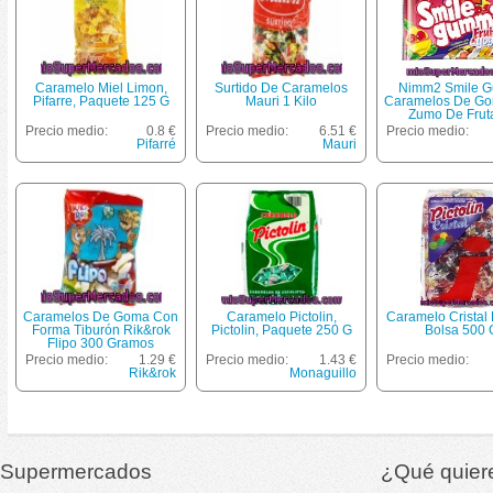
Caramelo Miel Limon,
Surtido De Caramelos
Nimm2 Smile 
Pifarre, Paquete 125 G
Mauri 1 Kilo
Caramelos De G
Zumo De Frut
Vitaminas Sabor 
Precio medio:
0.8 €
Precio medio:
6.51 €
Precio medio:
Yogur Bolsa 1
Pifarré
Mauri
Caramelos De Goma Con
Caramelo Pictolin,
Caramelo Cristal P
Forma Tiburón Rik&rok
Pictolin, Paquete 250 G
Bolsa 500 
Flipo 300 Gramos
Precio medio:
1.29 €
Precio medio:
1.43 €
Precio medio:
Rik&rok
Monaguillo
Supermercados
¿Qué quier