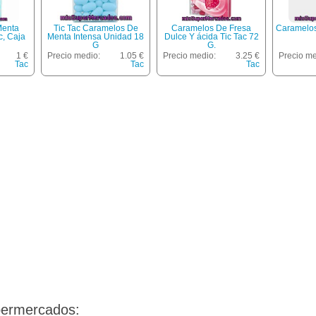
Menta
Tic Tac Caramelos De
Caramelos De Fresa
Caramelos
c, Caja
Menta Intensa Unidad 18
Dulce Y ácida Tic Tac 72
G
G.
1 €
Precio medio:
1.05 €
Precio medio:
3.25 €
Precio me
Tac
Tac
Tac
permercados: