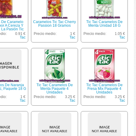
as De Caramelo
Caramelos Tic Tac Cherry
Tic Tac Caramelos De
or A Cereza Y
Passion 18 Gramos
Menta Unidad 18 G
 La Pasión Tic
18 Gramos
dio:
0.91 €
Precio medio:
1 €
Precio medio:
1.05 €
Tac
Tac
Tac
os De Naranja
Tic Tac Caramelos De
Tic Tac Caramelos De
ac, Paquete 18 G
Menta Paquete 4
Fresa Mix Paquete 4
Unidades
Unidades
dio:
1 €
Precio medio:
3.25 €
Precio medio:
3.25 €
Tac
Tac
Tac