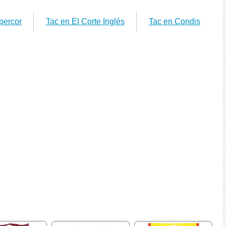
percor
Tac en El Corte Inglés
Tac en Condis