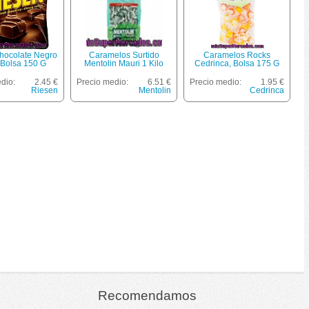
hocolate Negro
Caramelos Surtido
Caramelos Rocks
 Bolsa 150 G
Mentolin Mauri 1 Kilo
Cedrinca, Bolsa 175 G
dio:
2.45 €
Precio medio:
6.51 €
Precio medio:
1.95 €
Riesen
Mentolin
Cedrinca
Recomendamos