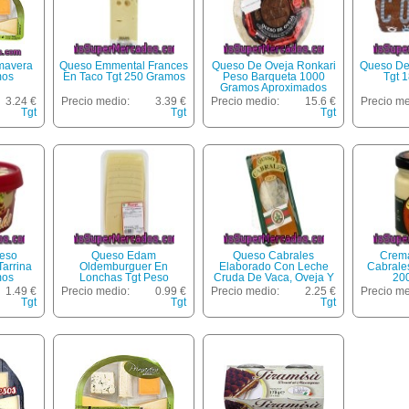
mavera
Queso Emmental Frances
Queso De Oveja Ronkari
Queso De
mos
En Taco Tgt 250 Gramos
Peso Barqueta 1000
Tgt 
Gramos Aproximados
3.24 €
Precio medio:
3.39 €
Precio medio:
15.6 €
Precio me
Tgt
Tgt
Tgt
eso
Queso Edam
Queso Cabrales
Crem
Tarrina
Oldemburguer En
Elaborado Con Leche
Cabrale
mos
Lonchas Tgt Peso
Cruda De Vaca, Oveja Y
20
Barqueta 200 Gramos
Cabra Tgt 100 Gramos
1.49 €
Precio medio:
0.99 €
Precio medio:
2.25 €
Precio me
Aproximados
Tgt
Tgt
Tgt