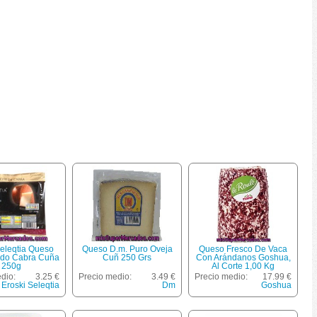
Seleqtia Queso
Queso D.m. Puro Oveja
Queso Fresco De Vaca
do Cabra Cuña
Cuñ 250 Grs
Con Arándanos Goshua,
250g
Al Corte 1,00 Kg
dio:
3.25 €
Precio medio:
3.49 €
Precio medio:
17.99 €
Eroski Seleqtia
Dm
Goshua