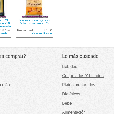
jo, Old
Paysan Breton Queso
ion 250
Rallado Emmental 70g
oximado
50 Gr)
3.875 €
Precio medio:
1.15 €
sterdam
Paysan Breton
es comprar?
Lo más buscado
Bebidas
Congelados Y helados
cotón
Platos preparados
Dietéticos
Bebe
Alimentación