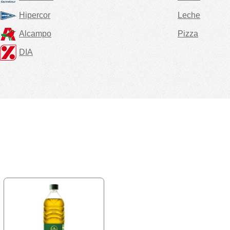
Hipercor
Leche
Alcampo
Pizza
DIA