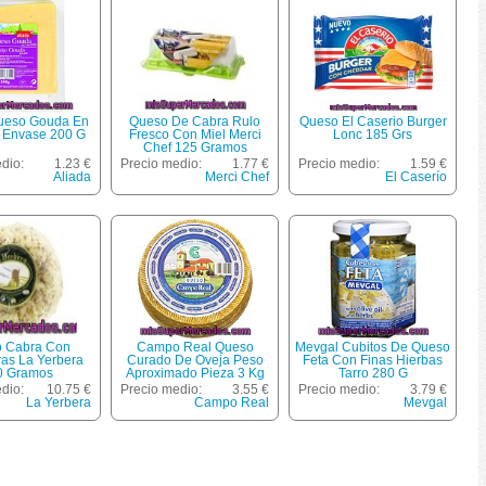
ueso Gouda En
Queso De Cabra Rulo
Queso El Caserio Burger
 Envase 200 G
Fresco Con Miel Merci
Lonc 185 Grs
Chef 125 Gramos
dio:
1.23 €
Precio medio:
1.77 €
Precio medio:
1.59 €
Aliada
Merci Chef
El Caserío
 Cabra Con
Campo Real Queso
Mevgal Cubitos De Queso
as La Yerbera
Curado De Oveja Peso
Feta Con Finas Hierbas
0 Gramos
Aproximado Pieza 3 Kg
Tarro 280 G
dio:
10.75 €
Precio medio:
3.55 €
Precio medio:
3.79 €
La Yerbera
Campo Real
Mevgal