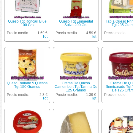
Queso Tgt Roncari Blue
Queso Tgt Emmental
Tabla Queso Pri
100 Grs
Suizo 200 Grs
Tgt 235 Gra
Precio medio:
1.69 €
Precio medio:
4.59 €
Precio medio:
Tgt
Tgt
Queso Rallado 5 Quesos
Crema De Queso
Crema De Qu
Tgt 150 Gramos
Camembert Tgt Tarrina De
Semicurado Tgt 
125 Gramos
De 125 Gra
Precio medio:
2.3 €
Precio medio:
1.39 €
Precio medio:
Tgt
Tgt