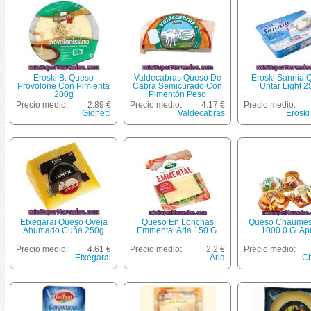
Eroski B. Queso
Valdecabras Queso De
Eroski Sannia 
Provolone Con Pimienta
Cabra Semicurado Con
Untar Light 2
200g
Pimentón Peso
Aproximado 1/2 Pieza 350
Precio medio:
2.89 €
Precio medio:
4.17 €
Precio medio:
G
Gionetti
Valdecabras
Eroski
Etxegarai Queso Oveja
Queso En Lonchas
Queso Chaumes
Ahumado Cuña 250g
Emmental Arla 150 G.
1000.0 G. Ap
Precio medio:
4.61 €
Precio medio:
2.2 €
Precio medio:
Etxegarai
Arla
C