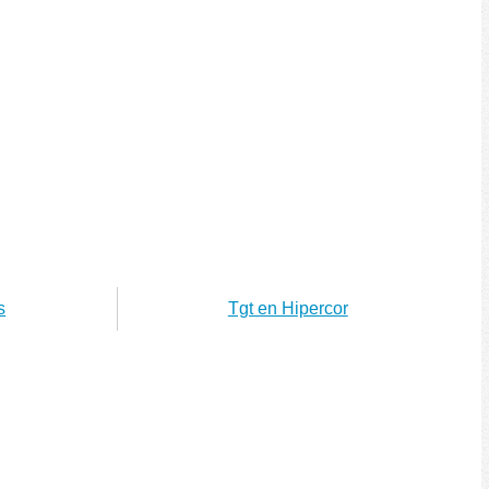
s
Tgt en Hipercor