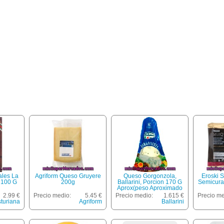
ales La
Agriform Queso Gruyere
Queso Gorgonzola,
Eroski 
 100 G
200g
Ballarini, Porcion 170 G
Semicura
Aprox(peso Aproximado
De La Unidad 170 Gr)
2.99 €
Precio medio:
5.45 €
Precio medio:
1.615 €
Precio me
turiana
Agriform
Ballarini