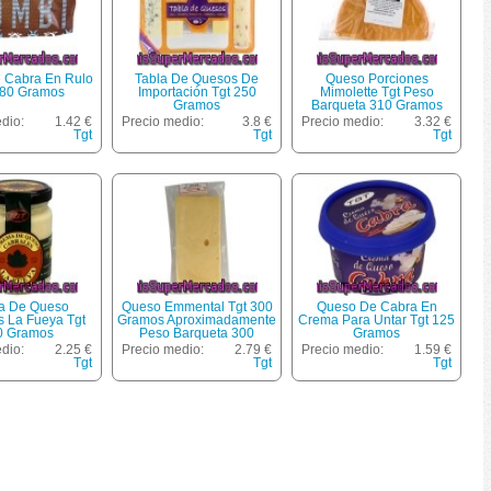
 Cabra En Rulo
Tabla De Quesos De
Queso Porciones
180 Gramos
Importación Tgt 250
Mimolette Tgt Peso
Gramos
Barqueta 310 Gramos
Aproximados
dio:
1.42 €
Precio medio:
3.8 €
Precio medio:
3.32 €
Tgt
Tgt
Tgt
a De Queso
Queso Emmental Tgt 300
Queso De Cabra En
s La Fueya Tgt
Gramos Aproximadamente
Crema Para Untar Tgt 125
0 Gramos
Peso Barqueta 300
Gramos
Gramos Aproximados
dio:
2.25 €
Precio medio:
2.79 €
Precio medio:
1.59 €
Tgt
Tgt
Tgt