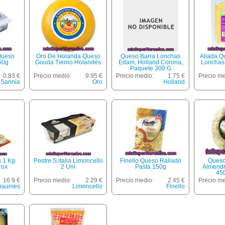
Queso
Oro De Holanda Queso
Queso Barra Lonchas
Aliada Q
50g
Gouda Tierno Holandés
Edam, Holland Corona,
Lonchas
Paquete 300 G
0.83 €
Precio medio:
9.95 €
Precio medio:
1.75 €
Precio me
 Sannia
Oro
Holland
 1 Kg.
Postre S.italia Limoncello
Finello Queso Rallado
Queso
rox
2 Uni
Pasta 150g
Almendr
45
16.9 €
Precio medio:
2.29 €
Precio medio:
2.45 €
Precio me
haumes
Limoncello
Finello