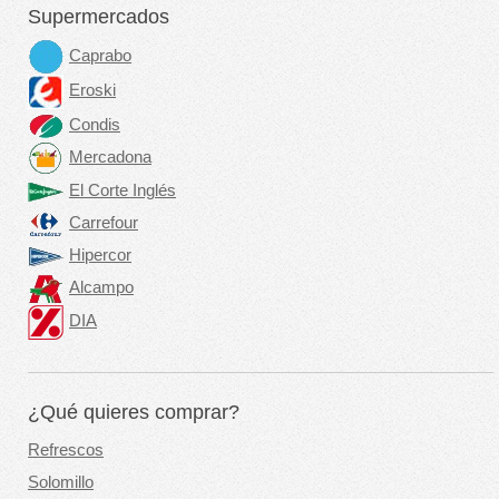
Supermercados
Caprabo
Eroski
Condis
Mercadona
El Corte Inglés
Carrefour
Hipercor
Alcampo
DIA
¿Qué quieres comprar?
Refrescos
Solomillo