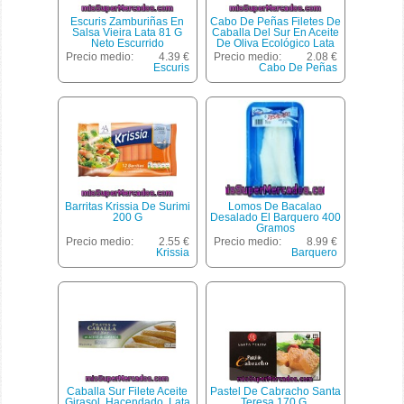
Escuris Zamburiñas En
Cabo De Peñas Filetes De
Salsa Vieira Lata 81 G
Caballa Del Sur En Aceite
Neto Escurrido
De Oliva Ecológico Lata
53 G
Precio medio:
4.39 €
Precio medio:
2.08 €
Escuris
Cabo De Peñas
Barritas Krissia De Surimi
Lomos De Bacalao
200 G
Desalado El Barquero 400
Gramos
Precio medio:
2.55 €
Precio medio:
8.99 €
Krissia
Barquero
Caballa Sur Filete Aceite
Pastel De Cabracho Santa
Girasol, Hacendado, Lata
Teresa 170 G.