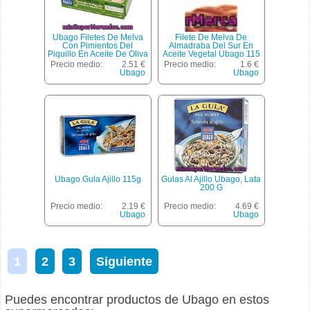
Ubago Filetes De Melva
Filete De Melva De
Con Pimientos Del
Almadraba Del Sur En
Piquillo En Aceite De Oliva
Aceite Vegetal Ubago 115
Lata 85 G
G.
Precio medio:
2.51 €
Precio medio:
1.6 €
Ubago
Ubago
Ubago Gula Ajillo 115g
Gulas Al Ajillo Ubago, Lata
200 G
Precio medio:
2.19 €
Precio medio:
4.69 €
Ubago
Ubago
1
2
3
Siguiente
Puedes encontrar productos de Ubago en estos