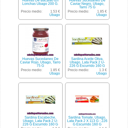
Huevas De Bacalao En
Huevas Sucedaneo De
Lonchas Ubago 200 G.
Caviar Negro, Ubago,
Tarro 75 G
Precio medio:
1.53 €
Precio medio:
1.85 €
Ubago
Ubago
Huevas Sucedaneo De
Sardina Aceite Oliva,
Caviar Rojo, Ubago, Tarro
Ubago, Lata Pack 2 U-
75 G
226 G Escurrido 160 G
Precio medio:
1.85 €
Precio medio:
1.3 €
Ubago
Ubago
Sardina Escabeche,
Sardina Tomate, Ubago,
Ubago, Lata Pack 2 U-
Lata Pack 2 X 113 G - 226
226 G Escurrido 160 G
G Escurrido 160 G