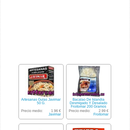
Artesanas Gulas Javimar
Bacalao De Islandia
50 G.
Desmigado Y Desalado
Froitomar 200 Gramos
Precio medio:
1.96 €
Precio medio:
2.99 €
Javimar
Froitomar