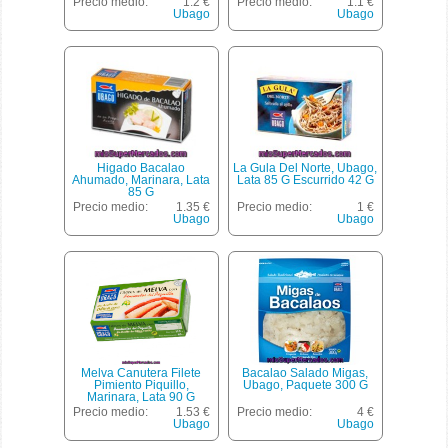
Precio medio:
1.2 €
Precio medio:
1.1 €
Ubago
Ubago
Higado Bacalao
La Gula Del Norte, Ubago,
Ahumado, Marinara, Lata
Lata 85 G Escurrido 42 G
85 G
Precio medio:
1.35 €
Precio medio:
1 €
Ubago
Ubago
Melva Canutera Filete
Bacalao Salado Migas,
Pimiento Piquillo,
Ubago, Paquete 300 G
Marinara, Lata 90 G
Escurrido 65 G
Precio medio:
1.53 €
Precio medio:
4 €
Ubago
Ubago