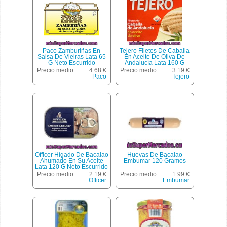
Paco Zamburiñas En
Tejero Filetes De Caballa
Salsa De Vieiras Lata 65
En Aceite De Oliva De
G Neto Escurrido
Andalucía Lata 160 G
Neto Escurrido
Precio medio:
4.68 €
Precio medio:
3.19 €
Paco
Tejero
Officer Hígado De Bacalao
Huevas De Bacalao
Ahumado En Su Aceite
Embumar 120 Gramos
Lata 120 G Neto Escurrido
Precio medio:
2.19 €
Precio medio:
1.99 €
Officer
Embumar