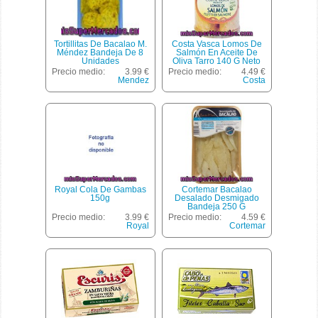
Tortillitas De Bacalao M.
Costa Vasca Lomos De
Méndez Bandeja De 8
Salmón En Aceite De
Unidades
Oliva Tarro 140 G Neto
Escurrido
Precio medio:
3.99 €
Precio medio:
4.49 €
Mendez
Costa
Royal Cola De Gambas
Cortemar Bacalao
150g
Desalado Desmigado
Bandeja 250 G
Precio medio:
3.99 €
Precio medio:
4.59 €
Royal
Cortemar