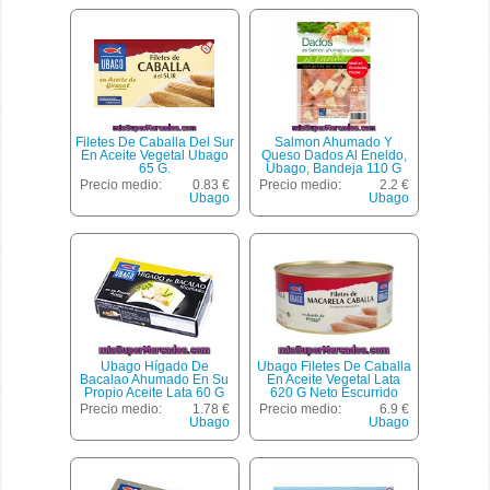
Filetes De Caballa Del Sur
Salmon Ahumado Y
En Aceite Vegetal Ubago
Queso Dados Al Eneldo,
65 G.
Ubago, Bandeja 110 G
Escurrido 80 G
Precio medio:
0.83 €
Precio medio:
2.2 €
Ubago
Ubago
Ubago Hígado De
Ubago Filetes De Caballa
Bacalao Ahumado En Su
En Aceite Vegetal Lata
Propio Aceite Lata 60 G
620 G Neto Escurrido
Precio medio:
1.78 €
Precio medio:
6.9 €
Ubago
Ubago