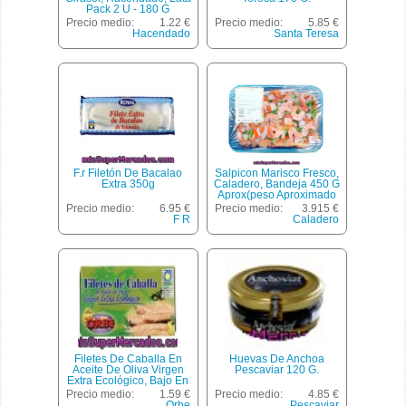
Pack 2 U - 180 G
Escurrido 130 G
Precio medio:
1.22 €
Precio medio:
5.85 €
Hacendado
Santa Teresa
F.r Filetón De Bacalao
Salpicon Marisco Fresco,
Extra 350g
Caladero, Bandeja 450 G
Aprox(peso Aproximado
De La Unidad 450 Gr)
Precio medio:
6.95 €
Precio medio:
3.915 €
F R
Caladero
Filetes De Caballa En
Huevas De Anchoa
Aceite De Oliva Virgen
Pescaviar 120 G.
Extra Ecológico, Bajo En
Sal Orbe 87 Gramos
Precio medio:
1.59 €
Precio medio:
4.85 €
Orbe
Pescaviar