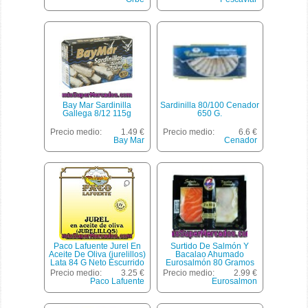
Bay Mar Sardinilla
Sardinilla 80/100 Cenador
Gallega 8/12 115g
650 G.
Precio medio:
1.49 €
Precio medio:
6.6 €
Bay Mar
Cenador
Paco Lafuente Jurel En
Surtido De Salmón Y
Aceite De Oliva (jurelillos)
Bacalao Ahumado
Lata 84 G Neto Escurrido
Eurosalmón 80 Gramos
Precio medio:
3.25 €
Precio medio:
2.99 €
Paco Lafuente
Eurosalmon