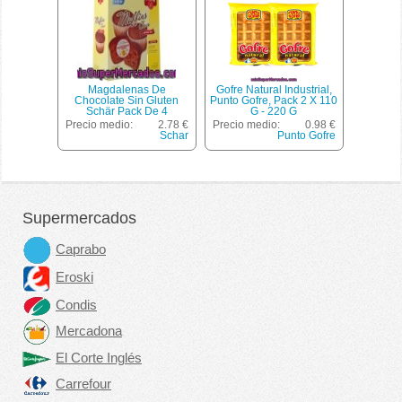
Magdalenas De
Gofre Natural Industrial,
Chocolate Sin Gluten
Punto Gofre, Pack 2 X 110
Schär Pack De 4
G - 220 G
Unidades De 65 Gramos
Precio medio:
2.78 €
Precio medio:
0.98 €
Schar
Punto Gofre
Supermercados
Caprabo
Eroski
Condis
Mercadona
El Corte Inglés
Carrefour