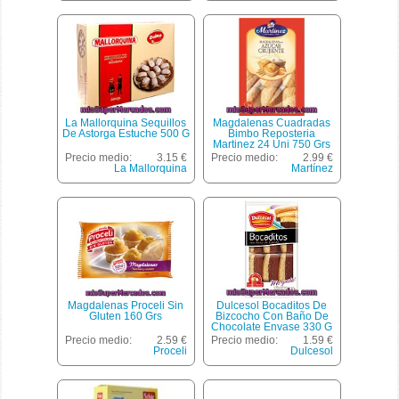
La Mallorquina Sequillos
Magdalenas Cuadradas
De Astorga Estuche 500 G
Bimbo Reposteria
Martinez 24 Uni 750 Grs
Precio medio:
3.15 €
Precio medio:
2.99 €
La Mallorquina
Martínez
Magdalenas Proceli Sin
Dulcesol Bocaditos De
Gluten 160 Grs
Bizcocho Con Baño De
Chocolate Envase 330 G
9 Unidades
Precio medio:
2.59 €
Precio medio:
1.59 €
Proceli
Dulcesol