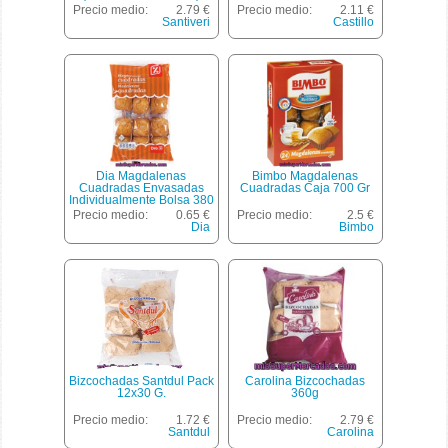
Noglut De Santiveri 170
Moriles 6 Unidades 360
Precio medio:
2.79 €
Precio medio:
2.11 €
Gramos
Gramos
Santiveri
Castillo
Dia Magdalenas
Bimbo Magdalenas
Cuadradas Envasadas
Cuadradas Caja 700 Gr
Individualmente Bolsa 380
Gr
Precio medio:
0.65 €
Precio medio:
2.5 €
Dia
Bimbo
Bizcochadas Santdul Pack
Carolina Bizcochadas
12x30 G.
360g
Precio medio:
1.72 €
Precio medio:
2.79 €
Santdul
Carolina