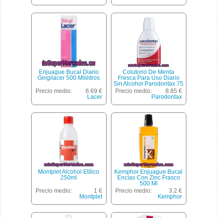
Enjuague Bucal Diario
Colutorio De Menta
Gingilacer 500 Mililitros
Fresca Para Uso Diario
Sin Alcohol Parodontax 75
Ml.
Precio medio:
6.69 €
Precio medio:
8.85 €
Lacer
Parodontax
Montplet Alcohol Etílico
Kemphor Enjuague Bucal
250ml
Encías Con Zinc Frasco
500 Ml
Precio medio:
1 €
Precio medio:
3.2 €
Montplet
Kemphor