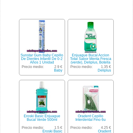
Sunstar Gum Baby Cepillo
Enjuague Bucal Accion
De Dientes Infantil De 0-2
Total Sabor Menta Fresca
Años 1 Unidad
(verde), Deliplus, Botella
500 Cc
Precio medio:
2.9 €
Precio medio:
1.35 €
Baby
Deliplus
Eroski Basic Enjuague
Oradent Cepillo
Bucal Verde 500ml
Interdental Fino 6u
Precio medio:
1.5 €
Precio medio:
4.25 €
Eroski Basic
Oradent