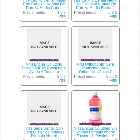
Vitis Cepillo Dental Medio
Vitis Cepillo Dental Medio
Con Cabezal Normal De
Con Cabezal Normal De
Dureza Media Caja 1
Dureza Media Blister 2
Unidad
Unidades + Regalo Pasta
Precio medio:
4.5 €
Precio medio:
6.9 €
Dentífrica 15ml
Vitis
Vitis
Vitis Encías Colutorio
Vitis Orthodontic Cera
Frasco 500 Ml Previene Y
Protectora Para
Ayuda A Tratar La
Ortodoncia Cajas 2
Inflamación Y El Sangrado
Unidades Con 5 Barras
Precio medio:
9.5 €
Precio medio:
6.95 €
De Encías Por Gingivitis
Cada Una
Vitis
Vitis
Vitis Seda Dental Con
Vitis Encías Colutorio Sin
Cera Blister 2 Unidades
Alcohol Formato Ahorro
Formato Ahorro
Frasco 1 L Previene Y
Ayuda A Tratar La