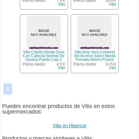
Precio medio:
7.5 €
Precio medio:
16.9 €
Inflamación Y El Sangrado
Vitis
Vitis
De Encías Por Gingivitis
Vitis Cepillo Dental Duro
Vitis Aloe Vera Colutorio
Con Cabezal Normal De
Sin Alcohol Sabor Menta
Dureza Fuerte Caja 1
Formato Ahorro Frasco
Unidad + Regalo Pasta
750 Ml + 250ml
Precio medio:
4.5 €
Precio medio:
14.5 €
Dentífrica 15ml
Prevención Eficaz De La
Vitis
Vitis
Caries
1
Puedes encontrar productos de Vitis en estos
supermercados:
Vitis en Hipercor
Productos y marcas similares a Vitis: