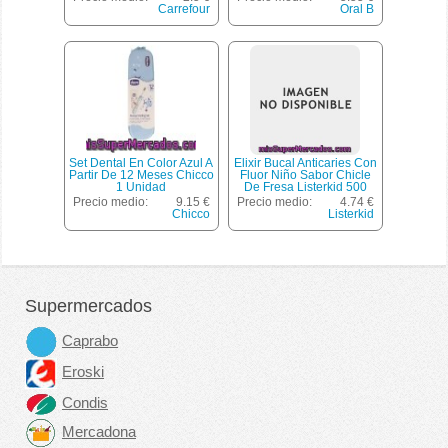
Carrefour
Oral B
Set Dental En Color Azul A
Elixir Bucal Anticaries Con
Partir De 12 Meses Chicco
Fluor Niño Sabor Chicle
1 Unidad
De Fresa Listerkid 500
Mililitros
Precio medio:
9.15 €
Precio medio:
4.74 €
Chicco
Listerkid
Supermercados
Caprabo
Eroski
Condis
Mercadona