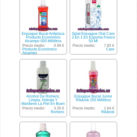
Enjuague Bucal Antiplaca
Splat Enjuague Oral Care
Producto Económico
2 En 1 En Espuma Frasco
Alcampo 500 Mililitros
50 Ml
Precio medio:
0.99 €
Precio medio:
7.85 €
Producto Económico
Care
Alcampo
Alcohol De Romero,
Enjuague Bucal Junior
Limpia, Hidrata Y
Rik&rok 250 Mililitros
Mantiene La Piel En Buen
Estado Saluvital 250
Precio medio:
3.35 €
Precio medio:
1.64 €
Mililitros
Romero
Rik&rok