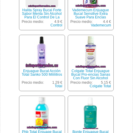
Halita Spray Bucal Forte
Vademecum Enjuague
Sabor Menta Sin Alcohol
Bucal Sensitive Extra
Para El Control De La
Suave Para Encías
Halitosis Oral Spray 15 Ml
Sensibles Sin Alcohol
Precio medio:
4.9 €
Precio medio:
4.4 €
Frasco 700 Ml
Control
Vademecum
Enjuague Bucal Acción
Colgate Total Enjuague
Total Sanko 500 Mililitros
Bucal Pro-encias Sanas
Con Fluor Sin Alcohol
Frasco 400 Ml
Precio medio:
1.29 €
Precio medio:
5.15 €
Total
Colgate Total
Phb Total Enjuage Bucal
Bonte Enjuague Bucal