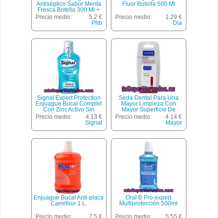
Antiséptico Sabor Menta
Fluor Botella 500 Ml
Fresca Botella 300 Ml +
200 Ml Gratis
Precio medio:
5.2 €
Precio medio:
1.29 €
Phb
Dia
Signal Expert Protection
Seda Dental Para Una
Enjuague Bucal Complet
Mayor Limpieza Con
Con Zinc Activo Sin
Mayor Superficie De
Alcohol Frasco 500 Ml
Arrastre Con Cera Vitis 50
Precio medio:
4.13 €
Precio medio:
4.14 €
Metros
Signal
Mayor
Enjuague Bucal Anti-placa
Oral B Pro-expert
Carrefour 1 L.
Multiprotección 500ml
Precio medio:
2.5 €
Precio medio:
5.55 €