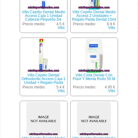
Vitis Cepillo Dental Medio
Vitis Cepillo Dental Medio
Access Caja 1 Unidad
Access 2 Unidades +
Cabezal Pequeño De
Regalo Pasta Dental 15ml
Dureza Media
Precio medio:
4.5 €
Precio medio:
6.9 €
Vitis
Vitis
Vitis Cepillo Dental
Vitis Cinta Dental Con
Orthodontic Access Caja 1
Flúor Y Menta Rollo 50 M
Unidad + Regalo Pasta
Dental Orthodontic 15ml
Precio medio:
5.4 €
Precio medio:
4.95 €
Vitis
Vitis