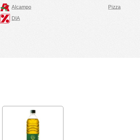
Alcampo
Pizza
DIA