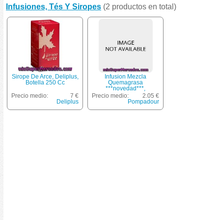
Infusiones, Tés Y Siropes
(2 productos en total)
Sirope De Arce, Deliplus,
Infusion Mezcla
Botella 250 Cc
Quemagrasa
***novedad***,
Pompadour, Caja 25
Precio medio:
7 €
Precio medio:
2.05 €
Bolsitas - 55 G
Deliplus
Pompadour