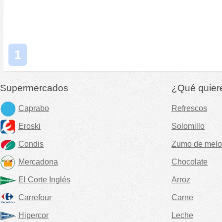
1
Supermercados
¿Qué quier
Caprabo
Refrescos
Eroski
Solomillo
Condis
Zumo de melo
Mercadona
Chocolate
El Corte Inglés
Arroz
Carrefour
Carne
Hipercor
Leche