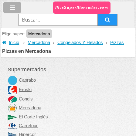
MisSuperMercados.com
Elige super:
Mercadona
Inicio
Mercadona
Congelados Y Helados
Pizzas
Pizzas en Mercadona
Supermercados
Caprabo
Eroski
Condis
Mercadona
El Corte Inglés
Carrefour
Hipercor