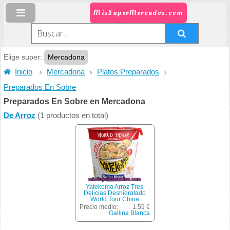
MisSuperMercados.com
Elige super:
Mercadona
Inicio
Mercadona
Platos Preparados
Preparados En Sobre
Preparados En Sobre en Mercadona
De Arroz
(1 productos en total)
Yatekomo Arroz Tres
Delicias Deshidratado
World Tour China
***novedad***, Gallina
Precio medio:
1.59 €
Blanca, Bote 95 G
Gallina Blanca