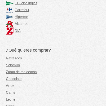
El Corte Inglés
Carrefour
Hipercor
Alcampo
DIA
¿Qué quieres comprar?
Refrescos
Solomillo
Zumo de melocotón
Chocolate
Arroz
Carne
Leche