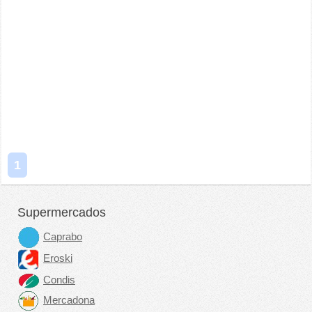
1
Supermercados
Caprabo
Eroski
Condis
Mercadona