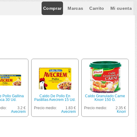
Comprar
Marcas
Carrito
Mi cuenta
 Pollo Gallina
Caldo De Pollo En
Caldo Granulado Carne
nca 30 Ud.
Pastillas Avecrem 15 Ud.
Knorr 150 G.
dio:
3.2 €
Precio medio:
1.83 €
Precio medio:
2.35 €
Avecrem
Avecrem
Knorr