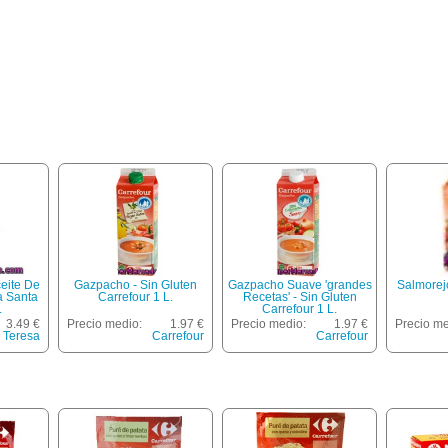
eite De
Gazpacho - Sin Gluten
Gazpacho Suave 'grandes
Salmorejo
a Santa
Carrefour 1 L.
Recetas' - Sin Gluten
.
Carrefour 1 L.
3.49 €
Precio medio:
1.97 €
Precio medio:
1.97 €
Precio me
 Teresa
Carrefour
Carrefour