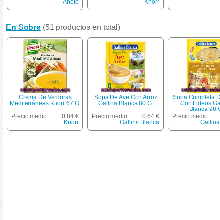
Aneto
Knorr
En Sobre
(51 productos en total)
Crema De Verduras
Sopa De Ave Con Arroz
Sopa Completa D
Mediterráneas Knorr 67 G.
Gallina Blanca 80 G.
Con Fideos Ga
Blanca 98 
Precio medio:
0.84 €
Precio medio:
0.64 €
Precio medio:
Knorr
Gallina Blanca
Gallina