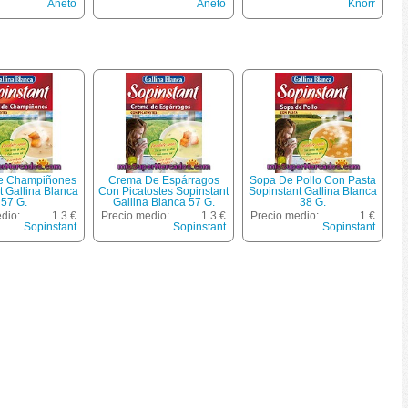
Aneto
Aneto
Knorr
e Champiñones
Crema De Espárragos
Sopa De Pollo Con Pasta
t Gallina Blanca
Con Picatostes Sopinstant
Sopinstant Gallina Blanca
57 G.
Gallina Blanca 57 G.
38 G.
dio:
1.3 €
Precio medio:
1.3 €
Precio medio:
1 €
Sopinstant
Sopinstant
Sopinstant