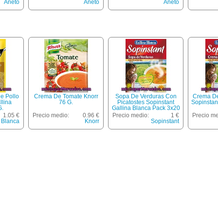
Aneto
Aneto
Aneto
e Pollo
Crema De Tomate Knorr
Sopa De Verduras Con
Crema D
llina
76 G.
Picatostes Sopinstant
Sopinstan
G.
Gallina Blanca Pack 3x20
G.
1.05 €
Precio medio:
0.96 €
Precio medio:
1 €
Precio me
 Blanca
Knorr
Sopinstant