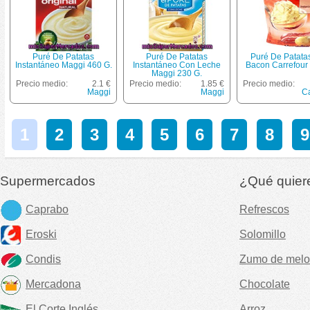
Puré De Patatas
Puré De Patatas
Puré De Patata
Instantáneo Maggi 460 G.
Instantáneo Con Leche
Bacon Carrefour
Maggi 230 G.
Precio medio:
2.1 €
Precio medio:
1.85 €
Precio medio:
Maggi
Maggi
Ca
1
2
3
4
5
6
7
8
9
Supermercados
¿Qué quier
Caprabo
Refrescos
Eroski
Solomillo
Condis
Zumo de melo
Mercadona
Chocolate
El Corte Inglés
Arroz