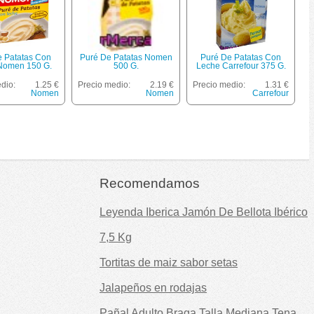
e Patatas Con
Puré De Patatas Nomen
Puré De Patatas Con
Nomen 150 G.
500 G.
Leche Carrefour 375 G.
dio:
1.25 €
Precio medio:
2.19 €
Precio medio:
1.31 €
Nomen
Nomen
Carrefour
Recomendamos
Leyenda Iberica Jamón De Bellota Ibérico
7,5 Kg
Tortitas de maiz sabor setas
Jalapeños en rodajas
Pañal Adulto Braga Talla Mediana Tena