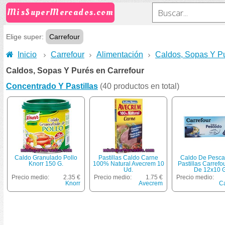
MisSuperMercados.com
Elige super:
Carrefour
Inicio
Carrefour
Alimentación
Caldos, Sopas Y P
Caldos, Sopas Y Purés en Carrefour
Concentrado Y Pastillas
(40 productos en total)
Caldo Granulado Pollo
Pastillas Caldo Carne
Caldo De Pesc
Knorr 150 G.
100% Natural Avecrem 10
Pastillas Carrefo
Ud.
De 12x10 G
Precio medio:
2.35 €
Precio medio:
1.75 €
Precio medio:
Knorr
Avecrem
Ca