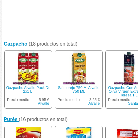
Gazpacho
(18 productos en total)
Gazpacho Alvalle Pack De
Salmorejo 750 Ml Alvalle
Gazpacho Con Ac
2x1 L.
750 Ml.
Oliva Virgen Extr
Teresa 1 L
Precio medio:
5.95 €
Precio medio:
3.25 €
Precio medio:
Alvalle
Alvalle
Santa
Purés
(16 productos en total)