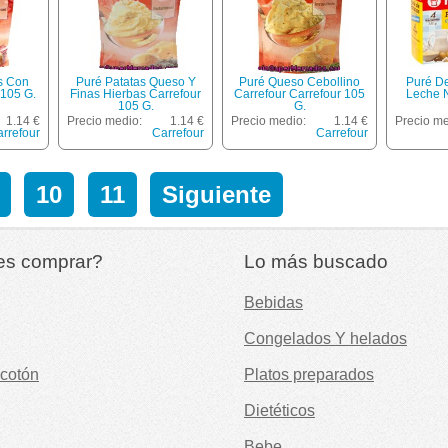
s Con
Puré Patatas Queso Y
Puré Queso Cebollino
Puré D
 105 G.
Finas Hierbas Carrefour
Carrefour Carrefour 105
Leche 
105 G.
G.
1.14 €
Precio medio:
1.14 €
Precio medio:
1.14 €
Precio me
rrefour
Carrefour
Carrefour
10
11
Siguiente
es comprar?
Lo más buscado
Bebidas
Congelados Y helados
cotón
Platos preparados
Dietéticos
Bebe