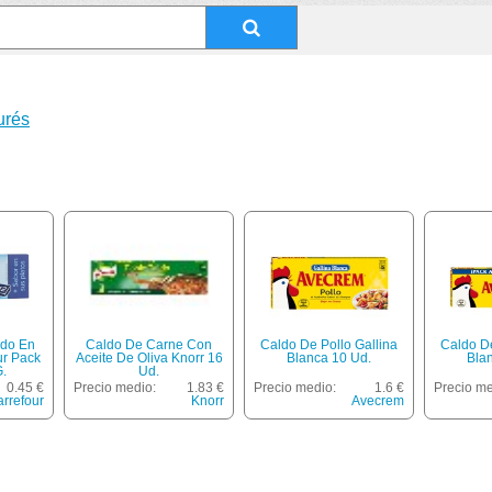
urés
ado En
Caldo De Carne Con
Caldo De Pollo Gallina
Caldo De
ur Pack
Aceite De Oliva Knorr 16
Blanca 10 Ud.
Bla
.
Ud.
0.45 €
Precio medio:
1.83 €
Precio medio:
1.6 €
Precio me
rrefour
Knorr
Avecrem