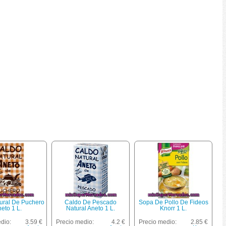
ural De Puchero
Caldo De Pescado
Sopa De Pollo De Fideos
eto 1 L.
Natural Aneto 1 L.
Knorr 1 L.
dio:
3.59 €
Precio medio:
4.2 €
Precio medio:
2.85 €