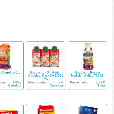
 Carrefour 1 L.
Gazpacho - Sin Gluten
Gazpacho Recete
Carrefour Pack De 3x330
Tradicional Hida 760 Ml.
Ml.
dio:
1.65 €
Precio medio:
2 €
Precio medio:
1.89 €
Carrefour
Carrefour
Hida