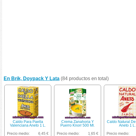
En Brik, Doypack Y Lata
(84 productos en total)
Caldo Para Paella
Crema Zanahoria Y
Caldo Natural D
Valenciana Aneto 1 L.
Puerro Knorr 500 Ml.
Aneto 1 L.
Precio medio:
6.45 €
Precio medio:
1.65 €
Precio medio: