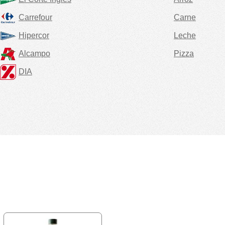
Carrefour
Carne
Hipercor
Leche
Alcampo
Pizza
DIA