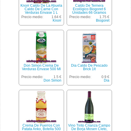
Knorr Caldo De La Abuela
Caldo De Ternera
Caldo De Carne Con
Ecológico Biogoret 6
Verduras Envase 1 L
Unidades 66 Gramos
Precio medio:
1.64 €
Precio medio:
1.75 €
Knorr
Biogoret
Don Simon Crema De
Dia Caldo De Pescado
Verduras Envase 500 Ml
Brick 1lt
Precio medio:
1.5 €
Precio medio:
0.9 €
Don Simon
Dia
Crema De Puerros Con
Vino Tinto Crianza Campo
Patata Anko, Botella 500
De Borja Mosen Cleto,