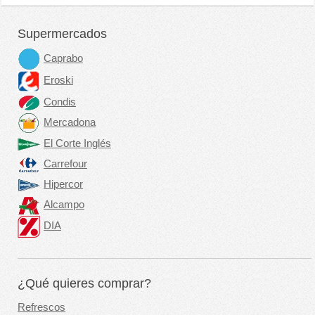
Supermercados
Caprabo
Eroski
Condis
Mercadona
El Corte Inglés
Carrefour
Hipercor
Alcampo
DIA
¿Qué quieres comprar?
Refrescos