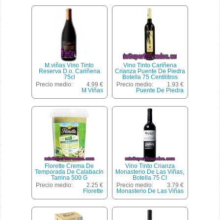
M.viñas Vino Tinto
Vino Tinto Cariñena
Reserva D.o. Cariñena
Crianza Puente De Piedra
75cl
Botella 75 Centilitros
Precio medio:
4.99 €
Precio medio:
1.93 €
M Viñas
Puente De Piedra
Florette Crema De
Vino Tinto Crianza
Temporada De Calabacín
Monasterio De Las Viñas,
Tarrina 500 G
Botella 75 Cl
Precio medio:
2.25 €
Precio medio:
3.79 €
Florette
Monasterio De Las Viñas