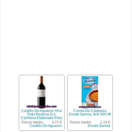
Castillo De Aguaron Vino
Crema De Calabaza
Tinto Reserva D.o.
Eroski Sannia, Brik 500 Ml
Cariñena Elaborado Para
Grupo El Corte Inglés
Precio medio:
4.71 €
Precio medio:
1.15 €
Botella 75 Cl
Castillo De Aguaron
Eroski Sannia