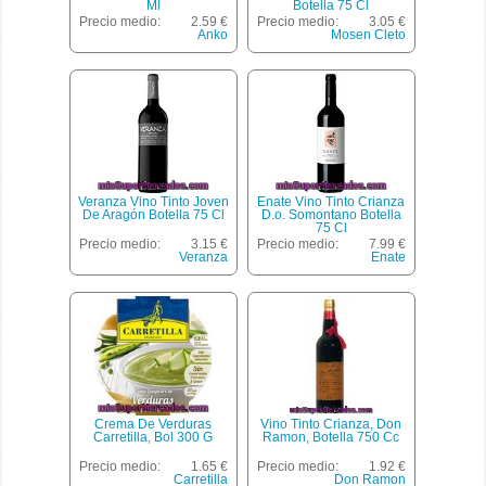
Ml
Botella 75 Cl
Precio medio:
2.59 €
Precio medio:
3.05 €
Anko
Mosen Cleto
Veranza Vino Tinto Joven
Enate Vino Tinto Crianza
De Aragón Botella 75 Cl
D.o. Somontano Botella
75 Cl
Precio medio:
3.15 €
Precio medio:
7.99 €
Veranza
Enate
Crema De Verduras
Vino Tinto Crianza, Don
Carretilla, Bol 300 G
Ramon, Botella 750 Cc
Precio medio:
1.65 €
Precio medio:
1.92 €
Carretilla
Don Ramon