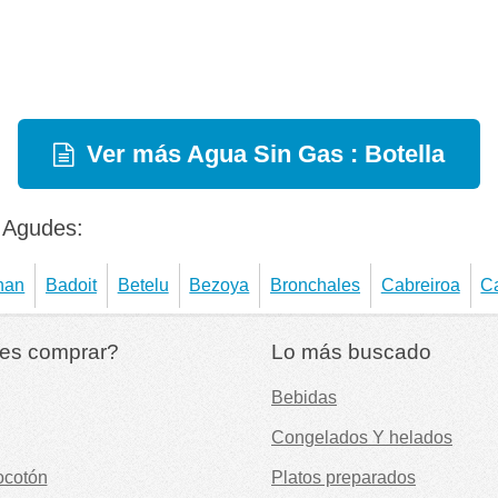
Ver más Agua Sin Gas : Botella
t Agudes:
han
Badoit
Betelu
Bezoya
Bronchales
Cabreiroa
C
es comprar?
Lo más buscado
Bebidas
Congelados Y helados
ocotón
Platos preparados