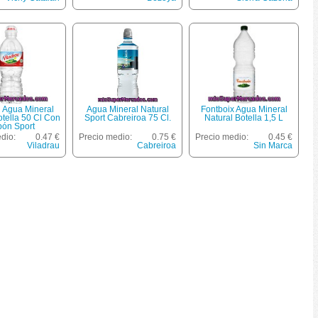
u Agua Mineral
Agua Mineral Natural
Fontboix Agua Mineral
otella 50 Cl Con
Sport Cabreiroa 75 Cl.
Natural Botella 1,5 L
pón Sport
dio:
0.47 €
Precio medio:
0.75 €
Precio medio:
0.45 €
Viladrau
Cabreiroa
Sin Marca