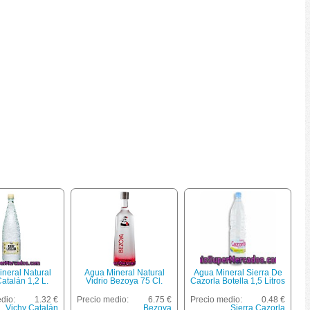
neral Natural
Agua Mineral Natural
Agua Mineral Sierra De
atalán 1,2 L.
Vidrio Bezoya 75 Cl.
Cazorla Botella 1,5 Litros
dio:
1.32 €
Precio medio:
6.75 €
Precio medio:
0.48 €
Vichy Catalán
Bezoya
Sierra Cazorla