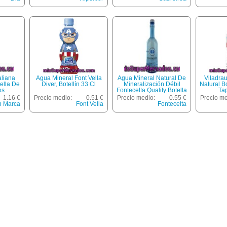
aliana
Agua Mineral Font Vella
Agua Mineral Natural De
Viladra
ella De
Diver, Botellín 33 Cl
Mineralización Débil
Natural B
os
Fontecelta Quality Botella
Ta
De 1 Litro
1.16 €
Precio medio:
0.51 €
Precio medio:
0.55 €
Precio me
n Marca
Font Vella
Fontecelta