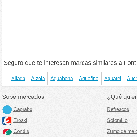
Seguro que te interesan marcas similares a Fon
Aliada
Alzola
Aquabona
Aquafina
Aquarel
Auc
Supermercados
¿Qué quier
Caprabo
Refrescos
Eroski
Solomillo
Condis
Zumo de mel