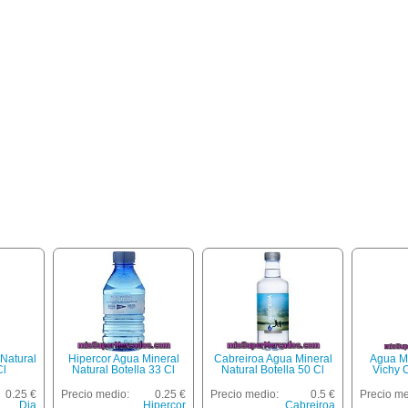
 Natural
Hipercor Agua Mineral
Cabreiroa Agua Mineral
Agua Mi
Cl
Natural Botella 33 Cl
Natural Botella 50 Cl
Vichy C
0.25 €
Precio medio:
0.25 €
Precio medio:
0.5 €
Precio me
Dia
Hipercor
Cabreiroa