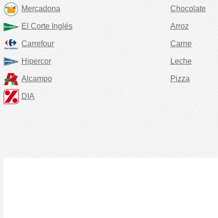
Mercadona
Chocolate
El Corte Inglés
Arroz
Carrefour
Carne
Hipercor
Leche
Alcampo
Pizza
DIA