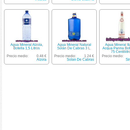
Agua Mineral Alzola,
Agua Mineral Natural
Agua Mineral It
Botella 1,5 Litros
Solán De Cabras 3 L.
Acqua Panna Bot
75 Centiliitr
Precio medio:
0.48 €
Precio medio:
1.24 €
Precio medio:
Alzola
Solan De Cabras
Si