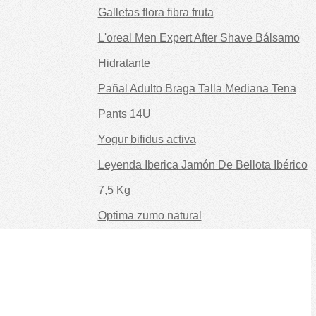
Galletas flora fibra fruta
L'oreal Men Expert After Shave Bálsamo
Hidratante
Pañal Adulto Braga Talla Mediana Tena
Pants 14U
Yogur bifidus activa
Leyenda Iberica Jamón De Bellota Ibérico
7,5 Kg
Optima zumo natural