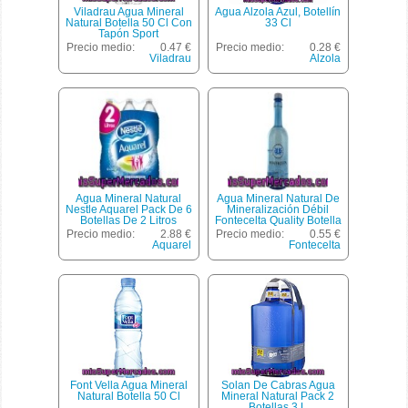
Viladrau Agua Mineral
Agua Alzola Azul, Botellín
Natural Botella 50 Cl Con
33 Cl
Tapón Sport
Precio medio:
0.47 €
Precio medio:
0.28 €
Viladrau
Alzola
Agua Mineral Natural
Agua Mineral Natural De
Nestle Aquarel Pack De 6
Mineralización Débil
Botellas De 2 Litros
Fontecelta Quality Botella
De 1 Litro
Precio medio:
2.88 €
Precio medio:
0.55 €
Aquarel
Fontecelta
Font Vella Agua Mineral
Solan De Cabras Agua
Natural Botella 50 Cl
Mineral Natural Pack 2
Botellas 3 L