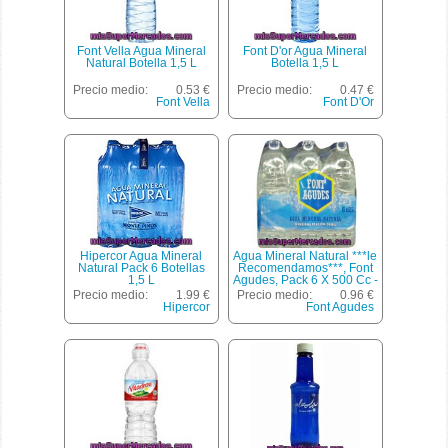
Font Vella Agua Mineral
Font D'or Agua Mineral
Natural Botella 1,5 L
Botella 1,5 L
Precio medio:
0.53 €
Precio medio:
0.47 €
Font Vella
Font D'Or
Hipercor Agua Mineral
Agua Mineral Natural ***le
Natural Pack 6 Botellas
Recomendamos***, Font
1,5 L
Agudes, Pack 6 X 500 Cc -
3000 Cc
Precio medio:
1.99 €
Precio medio:
0.96 €
Hipercor
Font Agudes