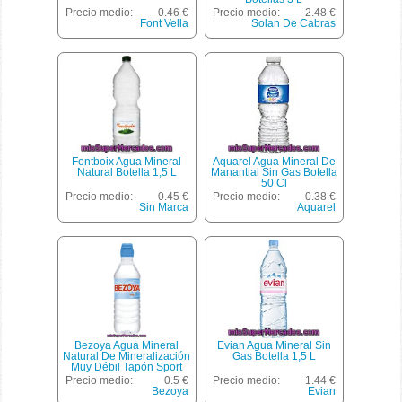
Precio medio:
0.46 €
Precio medio:
2.48 €
Font Vella
Solan De Cabras
Fontboix Agua Mineral
Aquarel Agua Mineral De
Natural Botella 1,5 L
Manantial Sin Gas Botella
50 Cl
Precio medio:
0.45 €
Precio medio:
0.38 €
Sin Marca
Aquarel
Bezoya Agua Mineral
Evian Agua Mineral Sin
Natural De Mineralización
Gas Botella 1,5 L
Muy Débil Tapón Sport
Botella 50 Cl
Precio medio:
0.5 €
Precio medio:
1.44 €
Bezoya
Evian