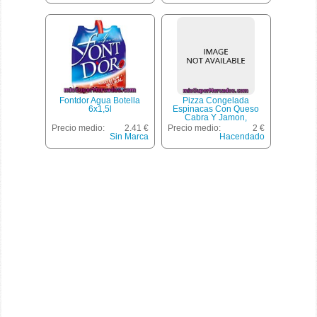
Fontdor Agua Botella
Pizza Congelada
6x1,5l
Espinacas Con Queso
Cabra Y Jamon,
Hacendado, U 380 G
Precio medio:
2.41 €
Precio medio:
2 €
Sin Marca
Hacendado