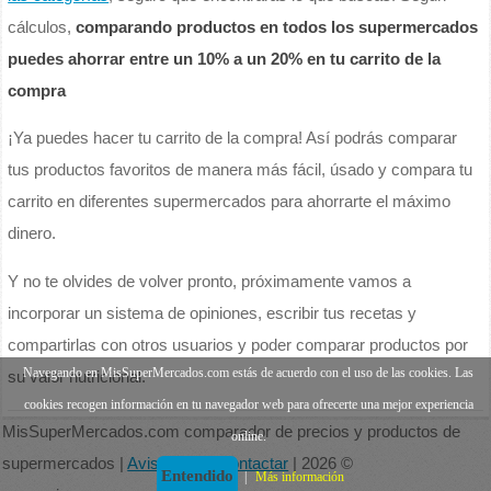
cálculos,
comparando productos en todos los supermercados
puedes ahorrar entre un 10% a un 20% en tu carrito de la
compra
¡Ya puedes hacer tu carrito de la compra! Así podrás comparar
tus productos favoritos de manera más fácil, úsado y compara tu
carrito en diferentes supermercados para ahorrarte el máximo
dinero.
Y no te olvides de volver pronto, próximamente vamos a
incorporar un sistema de opiniones, escribir tus recetas y
compartirlas con otros usuarios y poder comparar productos por
Navegando en MisSuperMercados.com estás de acuerdo con el uso de las cookies. Las
su valor nutricional.
cookies recogen información en tu navegador web para ofrecerte una mejor experiencia
MisSuperMercados.com comparador de precios y productos de
online.
supermercados |
Aviso legal
|
Contactar
| 2026 ©
Entendido
|
Más información