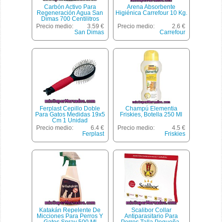
Carbón Activo Para
Arena Absorbente
Regeneración Agua San
Higiénica Carrefour 10 Kg.
Dimas 700 Centilitros
Precio medio:
3.59 €
Precio medio:
2.6 €
San Dimas
Carrefour
Ferplast Cepillo Doble
Champú Elementia
Para Gatos Medidas 19x5
Friskies, Botella 250 Ml
Cm 1 Unidad
Precio medio:
6.4 €
Precio medio:
4.5 €
Ferplast
Friskies
Katakán Repelente De
Scalibor Collar
Micciones Para Perros Y
Antiparasitario Para
Gatos Spray 500 Ml
Perros Talla Pequeña-