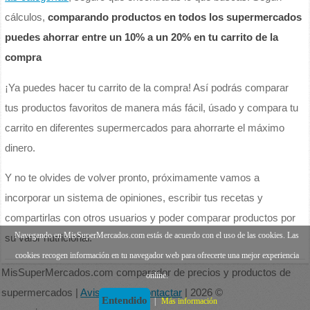
cálculos,
comparando productos en todos los supermercados
puedes ahorrar entre un 10% a un 20% en tu carrito de la
compra
¡Ya puedes hacer tu carrito de la compra! Así podrás comparar
tus productos favoritos de manera más fácil, úsado y compara tu
carrito en diferentes supermercados para ahorrarte el máximo
dinero.
Y no te olvides de volver pronto, próximamente vamos a
incorporar un sistema de opiniones, escribir tus recetas y
compartirlas con otros usuarios y poder comparar productos por
Navegando en MisSuperMercados.com estás de acuerdo con el uso de las cookies. Las
su valor nutricional.
cookies recogen información en tu navegador web para ofrecerte una mejor experiencia
MisSuperMercados.com comparador de precios y productos de
online.
supermercados |
Aviso legal
|
Contactar
| 2026 ©
Entendido
|
Más información