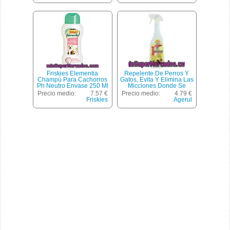
Friskies Elementia
Repelente De Perros Y
Champú Para Cachorros
Gatos, Evita Y Elimina Las
Ph Neutro Envase 250 Ml
Micciones Donde Se
Aplica Agerul 500 Mililtros
Precio medio:
7.57 €
Precio medio:
4.79 €
Friskies
Agerul