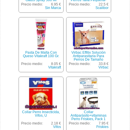
mediana Medida 48 Cm 1
Precio medio:
6.95 €
Precio medio:
22.5 €
Unidad
Sin Marca
Scalibor
Pasta De Malta Con
Virbac Effitix Solución
Queso Vitakraft 100 Gr.
Antiparasitaria Para
Perros De Tamaño
Pequeños De 1,5 A 4 Kg
Precio medio:
8.05 €
Precio medio:
33.8 €
Envase 4 Unidades
Vitakraft
Virbac
Collar Perro Insecticida,
Collar
Vifos, U
Antiparàsito+vitaminas
Perro Friskies, Pack 1
Unid.
Precio medio:
2.18 €
Precio medio:
7.95 €
Vifos
Friskies