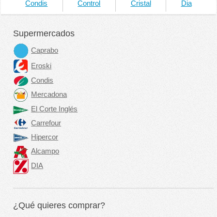
Condis
Control
Cristal
Dia
Supermercados
Caprabo
Eroski
Condis
Mercadona
El Corte Inglés
Carrefour
Hipercor
Alcampo
DIA
¿Qué quieres comprar?