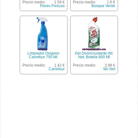
Botella 750 Cc
Precio medio:
1.59 €
Precio medio:
1.6 €
Flores Frescas
Bosque Verde
Limpiador Oxigeno
Gel Desincrustante Wc
Carrefour 750 Ml.
Net, Botella 800 Ml
Precio medio:
1.42 €
Precio medio:
2.99 €
Carrefour
Wc Net