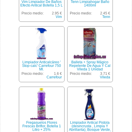
Vim Limpiador De Baños
Tenn Limpiahogar Baño
Efecto Antical Botella 1,5 L
1400ml
Precio medio:
2.95 €
Precio medio:
2.45 €
Vim
Tenn
Limpiador Anticalcáreo '
Balleta + Spray Mágico
Stop-calc' Carrefour 750
Repelente De Agua Y Cal
Ml.
Vileda 1 Unidad
Precio medio:
1.6 €
Precio medio:
3.71 €
Carrefour
Vileda
Fregasuelos Flores
Limpiador Antical Pistola
Frescas Briflor, Botella 1
(desincrusta , Limpia Y
Litro + 25%
Abrillanta), Bosque Verde,