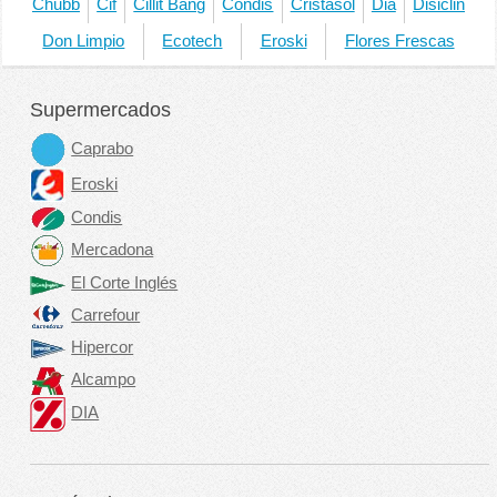
Chubb
Cif
Cillit Bang
Condis
Cristasol
Dia
Disiclin
Don Limpio
Ecotech
Eroski
Flores Frescas
Supermercados
Caprabo
Eroski
Condis
Mercadona
El Corte Inglés
Carrefour
Hipercor
Alcampo
DIA