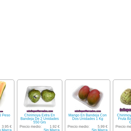
l Peso
Chirimoya Extra En
Mango En Bandeja Con
Chirimo
Bandeja De 2 Unidades
Dos Unidades 1 Kg
Fruta B
550 Grs
3.95 €
Precio medio:
1.92 €
Precio medio:
5.99 €
Precio me
n Marca
Sin Marca
Sin Marca