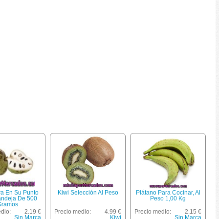
ya En Su Punto
Kiwi Selección Al Peso
Plátano Para Cocinar, Al
andeja De 500
Peso 1,00 Kg
Gramos
dio:
2.19 €
Precio medio:
4.99 €
Precio medio:
2.15 €
Sin Marca
Kiwi
Sin Marca