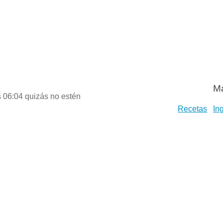
Má
s 06:04 quizás no estén
Recetas
In