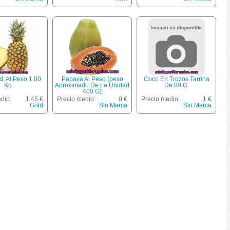
d, Al Peso 1,00
Papaya Al Peso (peso
Coco En Trozos Tarrina
Kg
Aproximado De La Unidad
De 80 G.
400 G)
dio:
1.45 €
Precio medio:
0 €
Precio medio:
1 €
Gold
Sin Marca
Sin Marca