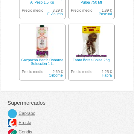
Al Peso 1.5 Kg
Pulpa 750 Ml
Precio medio:
3.29 €
Precio medio:
1.89 €
El Abuelo
Pascual
Gazpacho Bertín Osborne
Fabra ñoras Bolsa 25g
Selección 1 L.
Precio medio:
2.69 €
Precio medio:
1.25 €
Osborne
Fabra
Supermercados
Caprabo
Eroski
Condis