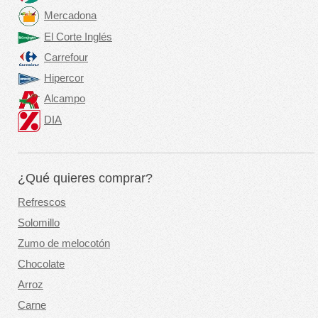
Mercadona
El Corte Inglés
Carrefour
Hipercor
Alcampo
DIA
¿Qué quieres comprar?
Refrescos
Solomillo
Zumo de melocotón
Chocolate
Arroz
Carne