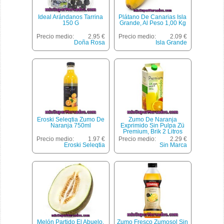
Ideal Arándanos Tarrina
Plátano De Canarias Isla
150 G
Grande, Al Peso 1,00 Kg
Precio medio:
2.95 €
Precio medio:
2.09 €
Doña Rosa
Isla Grande
Eroski Seleqtia Zumo De
Zumo De Naranja
Naranja 750ml
Exprimido Sin Pulpa Zü
Premium, Brik 2 Litros
Precio medio:
1.97 €
Precio medio:
2.29 €
Eroski Seleqtia
Sin Marca
Melón Partido El Abuelo,
Zumo Fresco Zumosol Sin