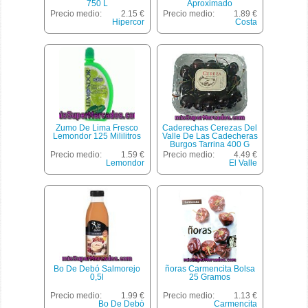
750 L
Aproximado
Precio medio:
2.15 €
Precio medio:
1.89 €
Hipercor
Costa
Zumo De Lima Fresco
Caderechas Cerezas Del
Lemondor 125 Mililitros
Valle De Las Cadecheras
Burgos Tarrina 400 G
Precio medio:
1.59 €
Precio medio:
4.49 €
Lemondor
El Valle
Bo De Debó Salmorejo
ñoras Carmencita Bolsa
0,5l
25 Gramos
Precio medio:
1.99 €
Precio medio:
1.13 €
Bo De Debò
Carmencita