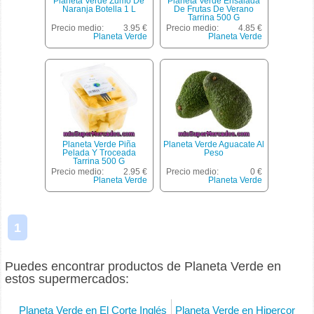
Planeta Verde Zumo De
Planeta Verde Ensalada
Naranja Botella 1 L
De Frutas De Verano
Tarrina 500 G
Precio medio:
3.95 €
Precio medio:
4.85 €
Planeta Verde
Planeta Verde
Planeta Verde Piña
Planeta Verde Aguacate Al
Pelada Y Troceada
Peso
Tarrina 500 G
Precio medio:
2.95 €
Precio medio:
0 €
Planeta Verde
Planeta Verde
1
Puedes encontrar productos de Planeta Verde en
estos supermercados:
Planeta Verde en El Corte Inglés
Planeta Verde en Hipercor