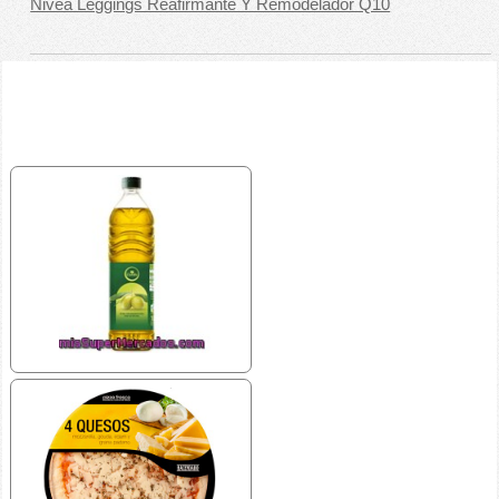
Nivea Leggings Reafirmante Y Remodelador Q10