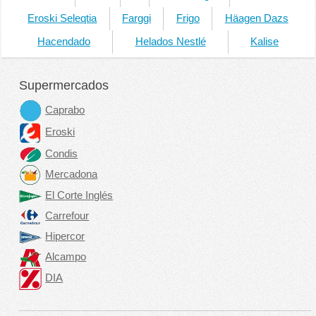
Eroski Seleqtia
Farggi
Frigo
Häagen Dazs
Hacendado
Helados Nestlé
Kalise
Supermercados
Caprabo
Eroski
Condis
Mercadona
El Corte Inglés
Carrefour
Hipercor
Alcampo
DIA