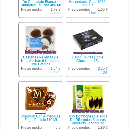
De Chocolate Blanco 4
Hacendado, Caja 10 U -
Unidades Estuche 480 Ml
750 Cc
Precio medio:
1.73 €
Precio medio:
1.65 €
Aliada
Hacendado
Castañas Rellenas De
Farggi Trufas Doble
Nata Auchan 6 Unidades
Chocolate 12u
390 Gramos
Precio medio:
1.64 €
Precio medio:
3.75 €
Auchan
Farggi
Magnum Con Almendras
Mini Bombones Helados
Frigo, Pack 6x110 Ml
De Diferentes Sabores
Producto Económico
Alcampo 8 Unidades De
Precio medio:
5 €
Precio medio:
1.89 €