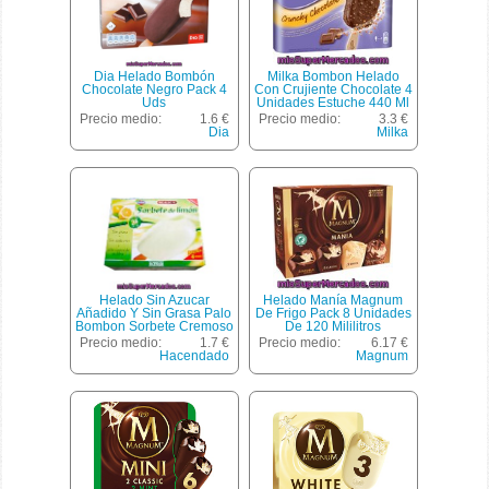
Dia Helado Bombón
Milka Bombon Helado
Chocolate Negro Pack 4
Con Crujiente Chocolate 4
Uds
Unidades Estuche 440 Ml
Precio medio:
1.6 €
Precio medio:
3.3 €
Dia
Milka
Helado Sin Azucar
Helado Manía Magnum
Añadido Y Sin Grasa Palo
De Frigo Pack 8 Unidades
Bombon Sorbete Cremoso
De 120 Mililitros
Limon, Hacendado, Caja
Precio medio:
1.7 €
Precio medio:
6.17 €
4 U -400 Cc
Hacendado
Magnum