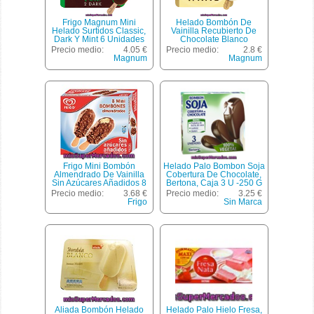
Frigo Magnum Mini
Helado Bombón De
Helado Surtidos Classic,
Vainilla Recubierto De
Dark Y Mint 6 Unidades
Chocolate Blanco
Estuche 360 Ml
Magnum De Frigo Pack
Precio medio:
4.05 €
Precio medio:
2.8 €
De 3 Unidades De 110
Magnum
Magnum
Mililitros
Frigo Mini Bombón
Helado Palo Bombon Soja
Almendrado De Vainilla
Cobertura De Chocolate,
Sin Azúcares Añadidos 8
Bertona, Caja 3 U -250 G
Unidades Estuche 480 Ml
Precio medio:
3.68 €
Precio medio:
3.25 €
Frigo
Sin Marca
Aliada Bombón Helado
Helado Palo Hielo Fresa,