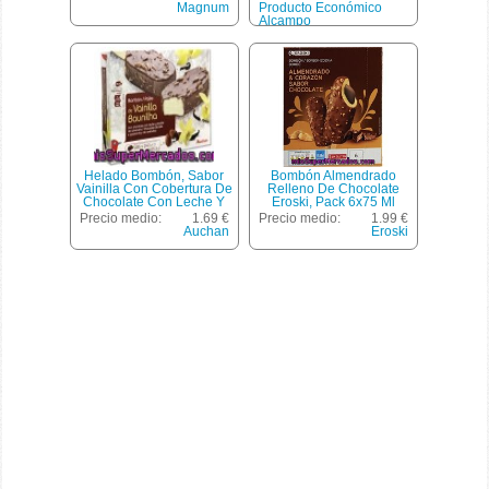
45 Mililitros
Magnum
Producto Económico
Alcampo
Helado Bombón, Sabor
Bombón Almendrado
Vainilla Con Cobertura De
Relleno De Chocolate
Chocolate Con Leche Y
Eroski, Pack 6x75 Ml
Trocitos De Almendra
Precio medio:
1.69 €
Precio medio:
1.99 €
Auchan Pack 4 Unidades
Auchan
Eroski
De 120 Mililitros