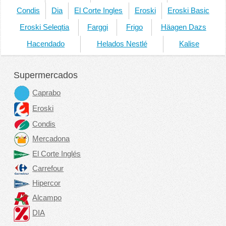
Condis
Dia
El Corte Ingles
Eroski
Eroski Basic
Eroski Seleqtia
Farggi
Frigo
Häagen Dazs
Hacendado
Helados Nestlé
Kalise
Supermercados
Caprabo
Eroski
Condis
Mercadona
El Corte Inglés
Carrefour
Hipercor
Alcampo
DIA