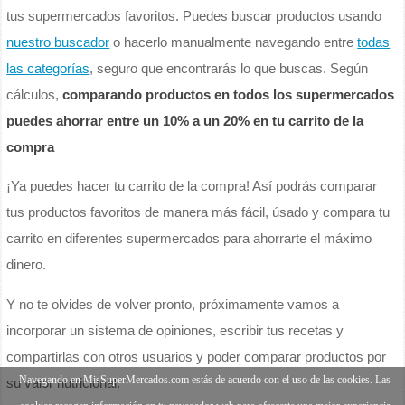
tus supermercados favoritos. Puedes buscar productos usando
nuestro buscador
o hacerlo manualmente navegando entre
todas
las categorías
, seguro que encontrarás lo que buscas. Según
cálculos,
comparando productos en todos los supermercados
puedes ahorrar entre un 10% a un 20% en tu carrito de la
compra
¡Ya puedes hacer tu carrito de la compra! Así podrás comparar
tus productos favoritos de manera más fácil, úsado y compara tu
carrito en diferentes supermercados para ahorrarte el máximo
dinero.
Y no te olvides de volver pronto, próximamente vamos a
incorporar un sistema de opiniones, escribir tus recetas y
compartirlas con otros usuarios y poder comparar productos por
Navegando en MisSuperMercados.com estás de acuerdo con el uso de las cookies. Las
su valor nutricional.