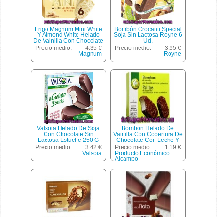
Frigo Magnum Mini White
Bombón Crocanti Special
Y Almond White Helado
Soja Sin Lactosa Royne 6
De Vainilla Con Chocolate
Ud.
Blanco 6 Unidades
Precio medio:
4.35 €
Precio medio:
3.65 €
Estuche 360 Ml
Magnum
Royne
Valsoia Helado De Soja
Bombón Helado De
Con Chocolate Sin
Vainilla Con Cobertura De
Lactosa Estuche 250 G
Chocolate Con Leche Y
Almendras Producto
Precio medio:
3.42 €
Precio medio:
1.19 €
Económico Alcampo Pack
Valsoia
Producto Económico
3 Unidades De 120
Alcampo
Mililitros