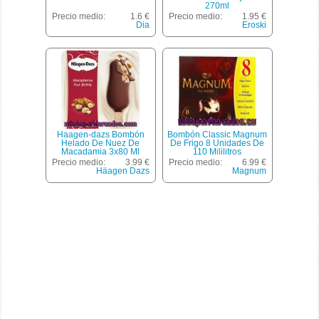
270ml
Precio medio:
1.6 €
Precio medio:
1.95 €
Dia
Eroski
Haagen-dazs Bombón
Bombón Classic Magnum
Helado De Nuez De
De Frigo 8 Unidades De
Macadamia 3x80 Ml
110 Mililitros
Estuche 240 Ml
Precio medio:
3.99 €
Precio medio:
6.99 €
Häagen Dazs
Magnum