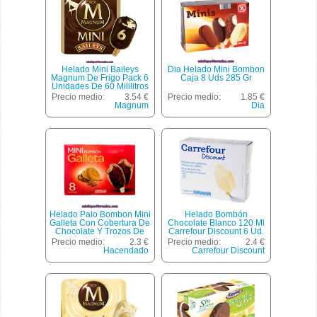
Helado Mini Baileys
Dia Helado Mini Bombon
Magnum De Frigo Pack 6
Caja 8 Uds 285 Gr
Unidades De 60 Mililitros
Precio medio:
3.54 €
Precio medio:
1.85 €
Magnum
Dia
Helado Palo Bombon Mini
Helado Bombón
Galleta Con Cobertura De
Chocolate Blanco 120 Ml
Chocolate Y Trozos De
Carrefour Discount 6 Ud.
Galleta, Hacendado, Caja
Precio medio:
2.3 €
Precio medio:
2.4 €
8 U - 480 Cc
Hacendado
Carrefour Discount