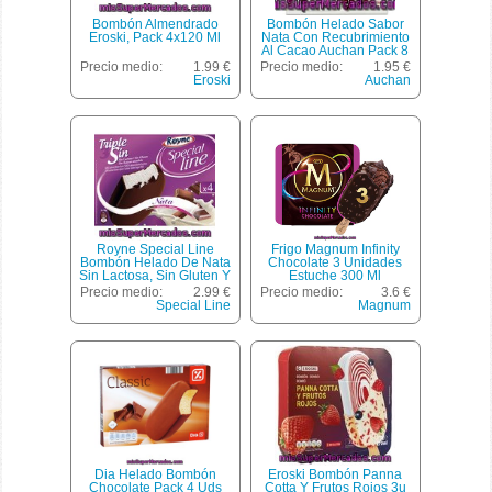
Bombón Almendrado
Bombón Helado Sabor
Eroski, Pack 4x120 Ml
Nata Con Recubrimiento
Al Cacao Auchan Pack 8
Unidades De 75 Mililitros
Precio medio:
1.99 €
Precio medio:
1.95 €
Eroski
Auchan
Royne Special Line
Frigo Magnum Infinity
Bombón Helado De Nata
Chocolate 3 Unidades
Sin Lactosa, Sin Gluten Y
Estuche 300 Ml
Sin Azúcar Añádido 4
Precio medio:
2.99 €
Precio medio:
3.6 €
Unidades Estuche 110 Ml
Special Line
Magnum
Dia Helado Bombón
Eroski Bombón Panna
Chocolate Pack 4 Uds
Cotta Y Frutos Rojos 3u