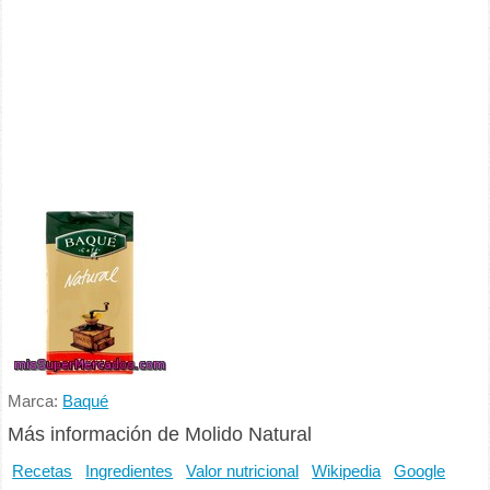
Marca:
Baqué
Más información de Molido Natural
Recetas
Ingredientes
Valor nutricional
Wikipedia
Google