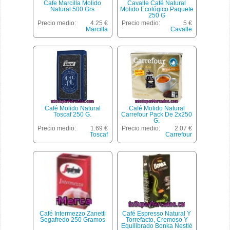
Cafe Marcilla Molido
Cavalle Café Natural
Natural 500 Grs
Molido Ecológico Paquete
250 G
Precio medio:
4.25 €
Precio medio:
5 €
Marcilla
Cavalle
Café Molido Natural
Café Molido Natural
Toscaf 250 G.
Carrefour Pack De 2x250
G.
Precio medio:
1.69 €
Precio medio:
2.07 €
Toscaf
Carrefour
Café Intermezzo Zanetti
Café Espresso Natural Y
Segafredo 250 Gramos
Torrefacto, Cremoso Y
Equilibrado Bonka Nestlé