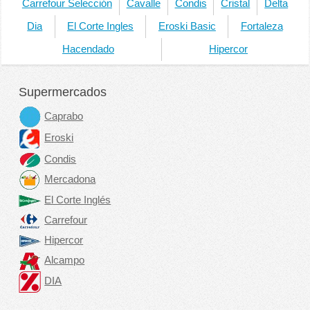
Carrefour Selección
Cavalle
Condis
Cristal
Delta
Dia
El Corte Ingles
Eroski Basic
Fortaleza
Hacendado
Hipercor
Supermercados
Caprabo
Eroski
Condis
Mercadona
El Corte Inglés
Carrefour
Hipercor
Alcampo
DIA