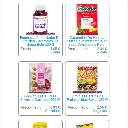
Funmacia Potenciador De
Caramelos De Hierbas
Amistad Caramelos De
Suizas, Sin Azucares, Con
Goma Bote 160 G
Sabor A Arándano Rojo ,
Ricola 50 Gramos
Precio medio:
4.05 €
Precio medio:
2.34 €
Goma
Ricola
Gominolas De Fresa
Virginias Caramelos
Silvestre Carrefour 200 G.
Frutas ácidas Bolsa 150 G
Precio medio:
0.93 €
Precio medio:
2.55 €
Carrefour
Virginias