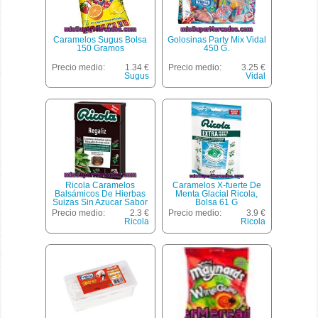
Caramelos Sugus Bolsa
Golosinas Party Mix Vidal
150 Gramos
450 G.
Precio medio:
1.34 €
Precio medio:
3.25 €
Sugus
Vidal
Ricola Caramelos
Caramelos X-fuerte De
Balsámicos De Hierbas
Menta Glacial Ricola,
Suizas Sin Azucar Sabor
Bolsa 61 G
Regaliz Caja 50 G
Precio medio:
2.3 €
Precio medio:
3.9 €
Ricola
Ricola