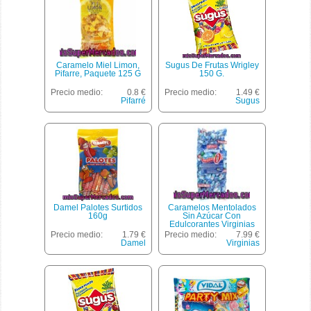
Caramelo Miel Limon,
Sugus De Frutas Wrigley
Pifarre, Paquete 125 G
150 G.
Precio medio:
0.8 €
Precio medio:
1.49 €
Pifarré
Sugus
Damel Palotes Surtidos
Caramelos Mentolados
160g
Sin Azúcar Con
Edulcorantes Virginias
Glassmins Bolsa De 1 Kilo
Precio medio:
1.79 €
Precio medio:
7.99 €
Damel
Virginias