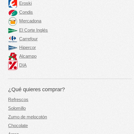
Eroski
Condis
Mercadona
El Corte Inglés
Carrefour
Hipercor
Alcampo
DIA
¿Qué quieres comprar?
Refrescos
Solomillo
Zumo de melocotón
Chocolate