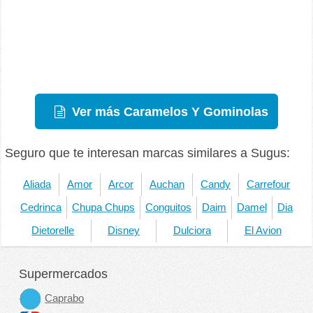
Ver más Caramelos Y Gominolas
Seguro que te interesan marcas similares a Sugus:
Aliada
Amor
Arcor
Auchan
Candy
Carrefour
Cedrinca
Chupa Chups
Conguitos
Daim
Damel
Dia
Dietorelle
Disney
Dulciora
El Avion
Supermercados
Caprabo