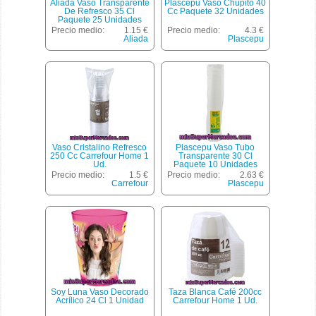
Aliada Vaso Transparente
Plascepu Vaso Chupito 40
De Refresco 35 Cl
Cc Paquete 32 Unidades
Paquete 25 Unidades
Precio medio:
1.15 €
Precio medio:
4.3 €
Aliada
Plascepu
Vaso Cristalino Refresco
Plascepu Vaso Tubo
250 Cc Carrefour Home 1
Transparente 30 Cl
Ud.
Paquete 10 Unidades
Precio medio:
1.5 €
Precio medio:
2.63 €
Carrefour
Plascepu
Soy Luna Vaso Decorado
Taza Blanca Café 200cc
Acrílico 24 Cl 1 Unidad
Carrefour Home 1 Ud.