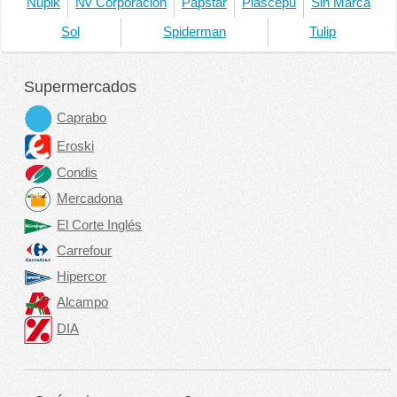
Nupik
Nv Corporacion
Papstar
Plascepu
Sin Marca
Sol
Spiderman
Tulip
Supermercados
Caprabo
Eroski
Condis
Mercadona
El Corte Inglés
Carrefour
Hipercor
Alcampo
DIA