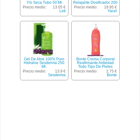
Y/o Seca Tubo 50 Ml
Relajante Dosificador 200
Ml Calma Y Define Tu
Precio medio:
13.05 €
Precio medio:
19.95 €
Cuerpo
Leti
Yacel
Gel De Aloe 100% Puro
Bonte Crema Corporal
Hidraloe Sesderma 250
Reafirmante Antiedad
Ml.
Todo Tipo De Pieles
Botella 400ml
Precio medio:
13.9 €
Precio medio:
2.75 €
Sesderma
Bonte