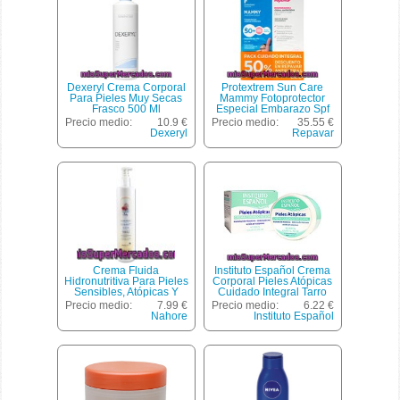
Dexeryl Crema Corporal
Protextrem Sun Care
Para Pieles Muy Secas
Mammy Fotoprotector
Frasco 500 Ml
Especial Embarazo Spf
50+ Y Crema Repavar
Precio medio:
10.9 €
Precio medio:
35.55 €
Antiestrías
Dexeryl
Repavar
Crema Fluida
Instituto Español Crema
Hidronutritiva Para Pieles
Corporal Pieles Atópicas
Sensibles, Atópicas Y
Cuidado Integral Tarro
Delicadas, Nahore Baby
400
Precio medio:
7.99 €
Precio medio:
6.22 €
500 Mililitros
Nahore
Instituto Español