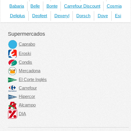
Babaria
Belle
Bonte
Carrefour Discount
Cosmia
Deliplus
Deofeet
Dexeryl
Dorsch
Dove
Esi
Supermercados
Caprabo
Eroski
Condis
Mercadona
El Corte Inglés
Carrefour
Hipercor
Alcampo
DIA