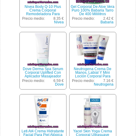
Nivea Body Q-10 Plus
Gel Corporal De Aloe Vera
Crema Corporal
Puro 100% Babaria Tarro
Remodeladora Para
De 400 Mililitros
Vientre Muslos Y Glúteos
Precio medio:
8.35 €
Precio medio:
2.42 €
Tarro 300 Ml Para Todo
Nivea
Babaria
Tipo De Piel
Dove Derma Spa Serum
Neutrogena Crema De
Corporal Uplifted Con
Manos, Labial Y Mini
Aplicador Masajeador
Loción Corporal Para
Tubo 100 Ml Para Mejorar
Hidratación Profunda
Precio medio:
6.59 €
Precio medio:
7.16 €
La Elasticidad Y Firmeza
Pack 1 Unidad
Dove
Neutrogena
De Zonas Rebeldes
Leti At4 Crema Hidratante
Yacel Skin Yoga Crema
Facial Para Piel Atópica
Corporal Ultrasuave