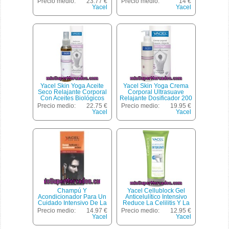
Precio medio:
23.77 €
Precio medio:
14 €
Yacel
Yacel
Yacel Skin Yoga Aceite
Yacel Skin Yoga Crema
Seco Relajante Corporal
Corporal Ultrasuave
Con Aceites Biológicos
Relajante Dosificador 200
Frasco 125 Ml Calma
Ml Calma Y Define Tu
Precio medio:
22.75 €
Precio medio:
19.95 €
Hidrata Y Define Tu
Cuerpo
Yacel
Yacel
Cuerpo
Champú Y
Yacel Cellublock Gel
Acondicionador Para Un
Anticelulítico Intensivo
Cuidado Intensivo De La
Reduce La Celilitis Y La
Barba Yacel 250 Mililitros
Piel De Naranja Tubo 200
Precio medio:
14.97 €
Precio medio:
12.95 €
Ml
Yacel
Yacel