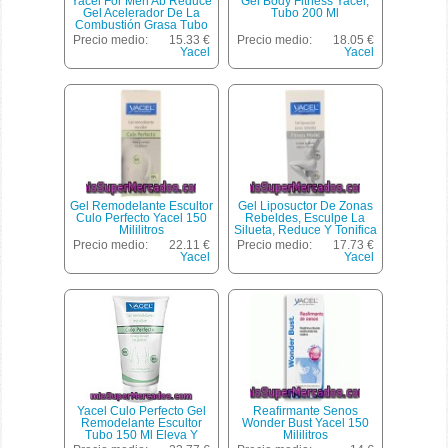
Yacel For Men Ab Reduce
Gel Body Fitness Yacel,
Gel Acelerador De La
Tubo 200 Ml
Combustión Grasa Tubo
150 Ml + Bálsamo Pro-
Precio medio:
15.33 €
Precio medio:
18.05 €
hidratante Hydra Shave
Yacel
Yacel
Tubo 50 Ml
Gel Remodelante Escultor
Gel Liposuctor De Zonas
Culo Perfecto Yacel 150
Rebeldes, Esculpe La
Mililitros
Silueta, Reduce Y Tonifica
Yacel 200 Mililitros
Precio medio:
22.11 €
Precio medio:
17.73 €
Yacel
Yacel
Yacel Culo Perfecto Gel
Reafirmante Senos
Remodelante Escultor
Wonder Bust Yacel 150
Tubo 150 Ml Eleva Y
Mililitros
Esculpe Los Glúteos