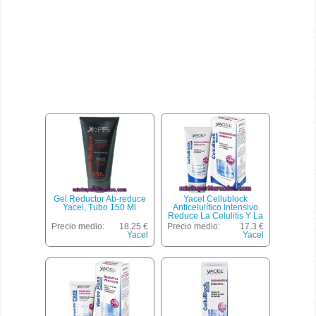
Gel Reductor Ab-reduce
Yacel Cellublock
Yacel, Tubo 150 Ml
Anticelulítico Intensivo
Reduce La Celulitis Y La
Piel De Naranja Tubo 200
Precio medio:
18.25 €
Precio medio:
17.3 €
Ml
Yacel
Yacel