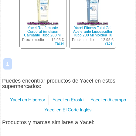
Yacel Reafirmante
Yacel Fitness Total Gel
Corporal Emulsión
Acelerante Lipoescultor
Calmante Tubo 200 Ml
Tubo 200 Ml Moldea Tu
Reafirma Calma Hidrata Y
Cuerpo Mientras Estrenas
Precio medio:
12.95 €
Precio medio:
12.95 €
Define Tu Cuerpo
Yacel
Yacel
1
Puedes encontrar productos de Yacel en estos
supermercados:
Yacel en Hipercor
Yacel en Eroski
Yacel en Alcampo
Yacel en El Corte Inglés
Productos y marcas similares a Yacel: