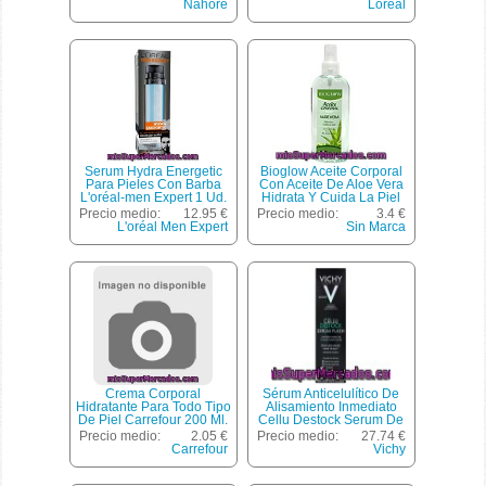
500 Mililitros
Nahore
Loreal
Serum Hydra Energetic
Bioglow Aceite Corporal
Para Pieles Con Barba
Con Aceite De Aloe Vera
L'oréal-men Expert 1 Ud.
Hidrata Y Cuida La Piel
Spray 200 Ml
Precio medio:
12.95 €
Precio medio:
3.4 €
L'oréal Men Expert
Sin Marca
Crema Corporal
Sérum Anticelulítico De
Hidratante Para Todo Tipo
Alisamiento Inmediato
De Piel Carrefour 200 Ml.
Cellu Destock Serum De
Vichy 125 Mililitros
Precio medio:
2.05 €
Precio medio:
27.74 €
Carrefour
Vichy