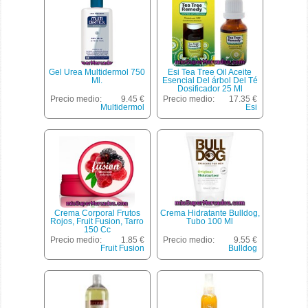
Gel Urea Multidermol 750
Esi Tea Tree Oil Aceite
Ml.
Esencial Del árbol Del Té
Dosificador 25 Ml
Precio medio:
9.45 €
Precio medio:
17.35 €
Multidermol
Esi
Crema Corporal Frutos
Crema Hidratante Bulldog,
Rojos, Fruit Fusion, Tarro
Tubo 100 Ml
150 Cc
Precio medio:
1.85 €
Precio medio:
9.55 €
Fruit Fusion
Bulldog