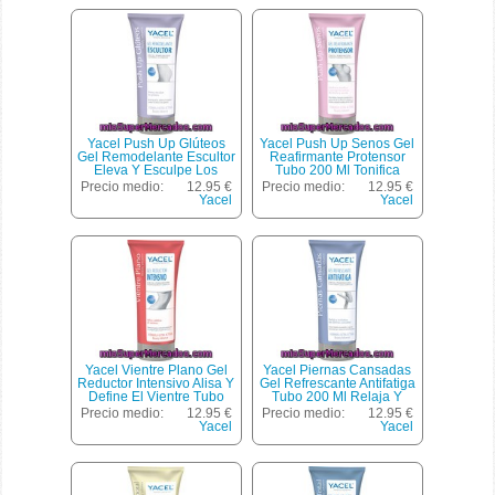
Yacel Push Up Glúteos
Yacel Push Up Senos Gel
Gel Remodelante Escultor
Reafirmante Protensor
Eleva Y Esculpe Los
Tubo 200 Ml Tonifica
Glúteos Tubo 200 Ml
Reafirma Y Corrige Las
Precio medio:
12.95 €
Precio medio:
12.95 €
Quema Las Grasas
Estrías Del Busto
Yacel
Yacel
Reafirma Los Tejidos Y
Reduce Las Estrías De
Los Glúteos
Yacel Vientre Plano Gel
Yacel Piernas Cansadas
Reductor Intensivo Alisa Y
Gel Refrescante Antifatiga
Define El Vientre Tubo
Tubo 200 Ml Relaja Y
200 Ml
Revitaliza Las Piernas
Precio medio:
12.95 €
Precio medio:
12.95 €
Cansadas
Yacel
Yacel