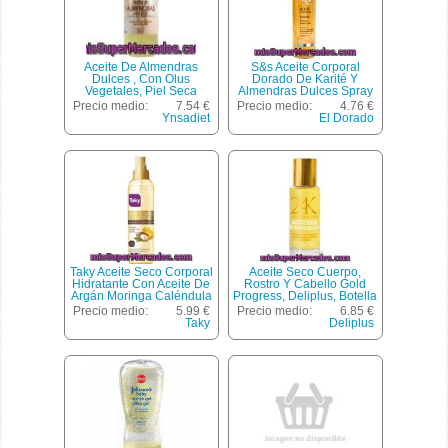
Aceite De Almendras
S&s Aceite Corporal
Dulces , Con Olus
Dorado De Karité Y
Vegetales, Piel Seca
Almendras Dulces Spray
Ynsadiet 500 Mililitros
125 Ml Hidrata Y Cuida La
Precio medio:
7.54 €
Precio medio:
4.76 €
Piel
Ynsadiet
El Dorado
Taky Aceite Seco Corporal
Aceite Seco Cuerpo,
Hidratante Con Aceite De
Rostro Y Cabello Gold
Argán Moringa Caléndula
Progress, Deliplus, Botella
Y Macadamia Spray 125
70 Cc
Precio medio:
5.99 €
Precio medio:
6.85 €
Ml Ideal Post-depilación
Taky
Deliplus
De Uso Diario