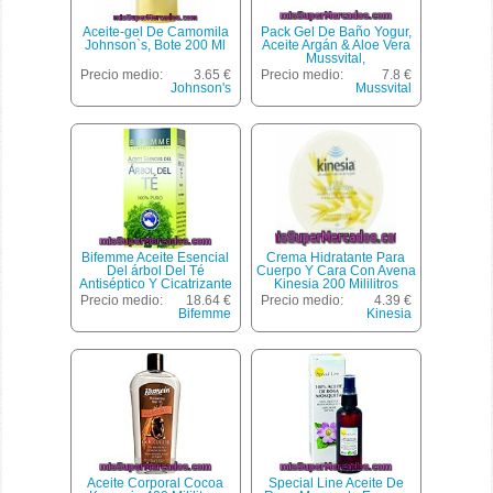
Aceite-gel De Camomila
Pack Gel De Baño Yogur,
Johnson`s, Bote 200 Ml
Aceite Argán & Aloe Vera
Mussvital,
Precio medio:
3.65 €
Precio medio:
7.8 €
Johnson's
Mussvital
Bifemme Aceite Esencial
Crema Hidratante Para
Del árbol Del Té
Cuerpo Y Cara Con Avena
Antiséptico Y Cicatrizante
Kinesia 200 Mililitros
Envase 30 Ml .
Precio medio:
18.64 €
Precio medio:
4.39 €
Bifemme
Kinesia
Aceite Corporal Cocoa
Special Line Aceite De