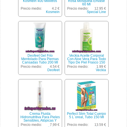
Kosmein 400 Mililitros
Rosa Mosqueta Envase
60 Ml
Precio medio:
4.2 €
Precio medio:
12.95 €
Kosmein
Special Line
Deofeet Gel Frío
Veckia Aceite Corporal
Mentolado Para Piernas
Con Aloe Vera Para Todo
Cansadas Tubo 200 Ml
Tipo De Piel Frasco 150
Ml Hidrata Calma Y
Precio medio:
4.54 €
Precio medio:
1.99 €
Repara
Deofeet
Veckia
Crema Fluida
Perfect Slim Total Cuerpo
Hidronutritiva Para Pieles
5 L`oreal, Tubo 150 Ml
Sensibles, Atópicas Y
Delicadas, Nahore Baby
Precio medio:
7.99 €
Precio medio:
13.59 €