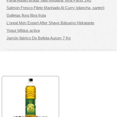
Pañal Adulto Braga Talla Mediana Tena Pants 14U
Salmon Fresco Filete Marinado Al Curry (plancha, sarten)
Galletas flora fibra fruta
L'oreal Men Expert After Shave Bálsamo Hidratante
Yogur bifidus activa
Jamón Ibérico De Bellota Aurum 7 Kg