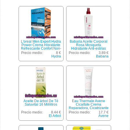
L'oreal Men Expert Hydra
Babaria Aceite Corporal
Power Crema Hisratante
Rosa Mosqueta
Refrescante Confort Non-
Hidratante Anti-estrías
stop Agua De Montaña
Spray 300 Ml
Precio medio:
8 €
Precio medio:
3.89 €
48h Dosificador 50 Ml
Hydra
Babaria
Aceite De árbol De Té
Eau Thermale Avene
Saluvital 16 Mililitros
Cicalfate Crema
Reparadora, Cicatrizante
Y Calmante Tubo 100 Ml
Precio medio:
8.44 €
Precio medio:
17.7 €
El Arbol
Avene