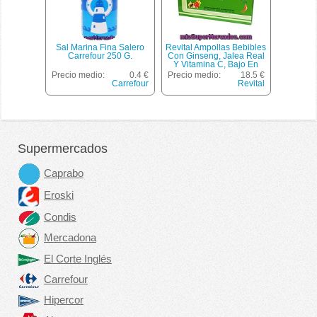
Sal Marina Fina Salero
Revital Ampollas Bebibles
Carrefour 250 G.
Con Ginseng, Jalea Real
Y Vitamina C, Bajo En
Azúcares Y Sin Alcohol
Precio medio:
0.4 €
Precio medio:
18.5 €
Caja 20 Ampollas
Carrefour
Revital
Supermercados
Caprabo
Eroski
Condis
Mercadona
El Corte Inglés
Carrefour
Hipercor