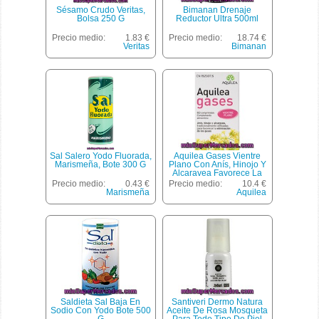
Sésamo Crudo Veritas,
Bimanan Drenaje
Bolsa 250 G
Reductor Ultra 500ml
Precio medio:
1.83 €
Precio medio:
18.74 €
Veritas
Bimanan
Sal Salero Yodo Fluorada,
Aquilea Gases Vientre
Marismeña, Bote 300 G
Plano Con Anís, Hinojo Y
Alcaravea Favorece La
Eliminación De Los Gases
Precio medio:
0.43 €
Precio medio:
10.4 €
Caja 60 Comprimidos
Marismeña
Aquilea
Saldieta Sal Baja En
Santiveri Dermo Natura
Sodio Con Yodo Bote 500
Aceite De Rosa Mosqueta