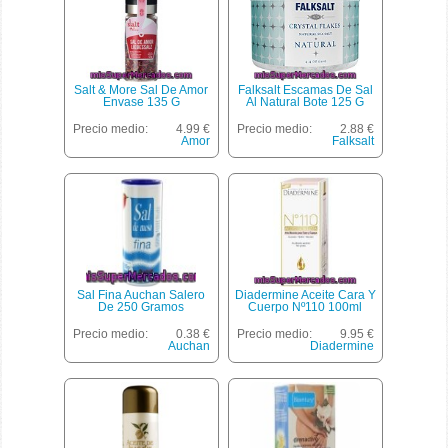
Salt & More Sal De Amor
Falksalt Escamas De Sal
Envase 135 G
Al Natural Bote 125 G
Precio medio:
4.99 €
Precio medio:
2.88 €
Amor
Falksalt
Sal Fina Auchan Salero
Diadermine Aceite Cara Y
De 250 Gramos
Cuerpo Nº110 100ml
Precio medio:
0.38 €
Precio medio:
9.95 €
Auchan
Diadermine