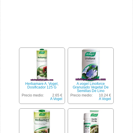
Herbamare A. Vogel,
A.vogel Linoforce
Dosificador 125 G
Granulado Vegetal De
Semillas De Lino
Ecológico Envase 300 G
Precio medio:
2.65 €
Precio medio:
10.24 €
A Vogel
A Vogel