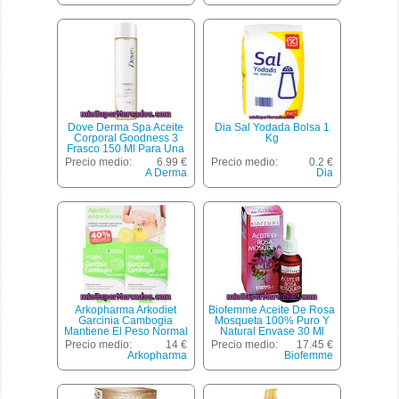
Dove Derma Spa Aceite
Dia Sal Yodada Bolsa 1
Corporal Goodness 3
Kg
Frasco 150 Ml Para Una
Piel Aterciopelada
Precio medio:
6.99 €
Precio medio:
0.2 €
Luminosa Y De Aspecto
A Derma
Dia
Uniforme
Arkopharma Arkodiet
Biofemme Aceite De Rosa
Garcinia Cambogia
Mosqueta 100% Puro Y
Mantiene El Peso Normal
Natural Envase 30 Ml
Y Reduce La Sensación
Precio medio:
14 €
Precio medio:
17.45 €
De Apetito Blister 90
Arkopharma
Biofemme
Cápsulas