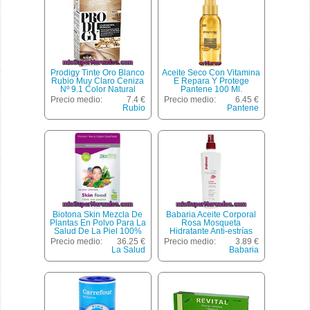
Prodigy Tinte Oro Blanco
Aceite Seco Con Vitamina
Rubio Muy Claro Ceniza
E Repara Y Protege
Nº 9.1 Color Natural
Pantene 100 Ml.
Prodigioso Caja 1 Unidad
Precio medio:
7.4 €
Precio medio:
6.45 €
Tecnología Micro-aceite
Rubio
Pantene
Permanente Sin Amoniaco
Biotona Skin Mezcla De
Babaria Aceite Corporal
Plantas En Polvo Para La
Rosa Mosqueta
Salud De La Piel 100%
Hidratante Anti-estrías
Ecológico Envase 200 G
Spray 300 Ml
Precio medio:
36.25 €
Precio medio:
3.89 €
La Salud
Babaria