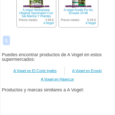
A.vogel Herbamare
A.vogel Aceite Po Ho
Original Sazonador Con
Envase 10 Ml
Sal Marina Y Plantas
Aromáticas Ecológico
Precio medio:
3.99 €
Precio medio:
6.59 €
Envase 250 G
A Vogel
A Vogel
1
Puedes encontrar productos de A Vogel en estos
supermercados:
A Vogel en El Corte Inglés
A Vogel en Eroski
A Vogel en Hipercor
Productos y marcas similares a A Vogel: