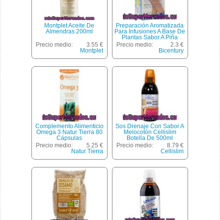
Montplet Aceite De
Preparación Aromatizada
Almendras 200ml
Para Infusiones A Base De
Plantas Sabor A Piña
Bicentury 20 Bolsitas
Precio medio:
3.55 €
Precio medio:
2.3 €
Montplet
Bicentury
Complemento Alimenticio
Sos Drenaje Con Sabor A
Omega 3 Natur Tierra 80
Melocotón Cellislim
Cápsulas
Botella De 500ml
Precio medio:
5.25 €
Precio medio:
8.79 €
Natur Tierra
Cellislim