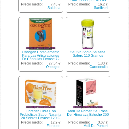
G
Para Todo Tipo De Piel
Envase 30 Ml
Precio medio:
7.43 €
Precio medio:
16.2 €
Saldieta
Santiveri
Oseogen Complemento
Sal Sin Sodio Salsana
Para Las Articulaciones
Salero 110 Gramos
En Cápsulas Envase 72
Unidades
Precio medio:
27.54 €
Precio medio:
1.83 €
Oseogen
Carmencita
Fibretten Fibra Con
Moli De Pomeri Sal Rosa
Probióticos Sabor Naranja
Del Himalaya Estuche 250
20 Sobres Envase 120 G
G
Precio medio:
12.9 €
Precio medio:
3.67 €
Fibretten
Moli De Pomeri