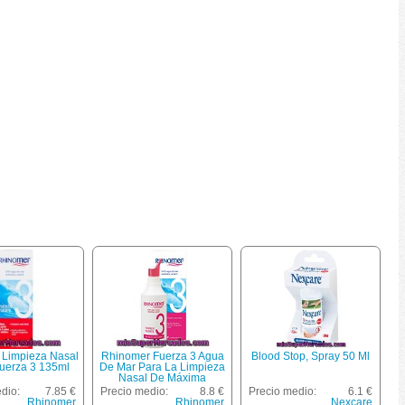
 Limpieza Nasal
Rhinomer Fuerza 3 Agua
Blood Stop, Spray 50 Ml
Fuerza 3 135ml
De Mar Para La Limpieza
Nasal De Máxima
Potencia Frasco 135 Ml
dio:
7.85 €
Precio medio:
8.8 €
Precio medio:
6.1 €
Rhinomer
Rhinomer
Nexcare