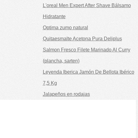
L'oreal Men Expert After Shave Bálsamo
Hidratante
Optima zumo natural
Quitaesmalte Acetona Pura Deliplus
Salmon Fresco Filete Marinado Al Curry
(plancha, sarten)
Leyenda Iberica Jamón De Bellota Ibérico
7,5 Kg
Jalapeños en rodajas