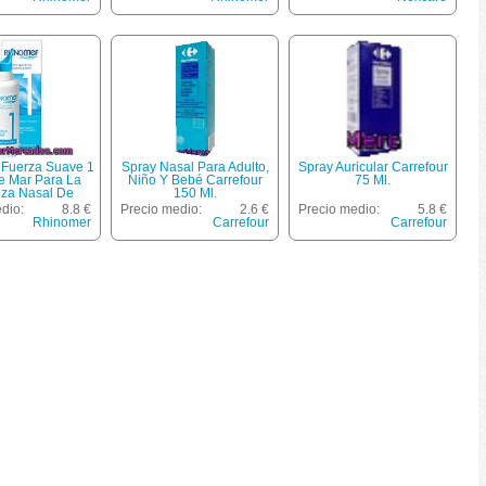
Fuerza Suave 1
Spray Nasal Para Adulto,
Spray Auricular Carrefour
 Mar Para La
Niño Y Bebé Carrefour
75 Ml.
eza Nasal De
150 Ml.
Suave Spray 115
dio:
8.8 €
Precio medio:
2.6 €
Precio medio:
5.8 €
Ml
Rhinomer
Carrefour
Carrefour