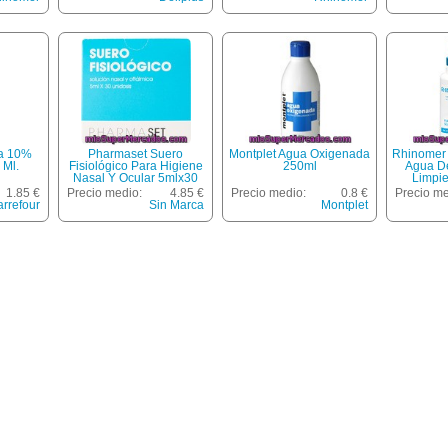
da 10%
Pharmaset Suero
Montplet Agua Oxigenada
Rhinomer 
 Ml.
Fisiológico Para Higiene
250ml
Agua De
Nasal Y Ocular 5mlx30
Limpi
Caja 30 Dosis
Potencia 
1.85 €
Precio medio:
4.85 €
Precio medio:
0.8 €
Precio me
rrefour
Sin Marca
Montplet