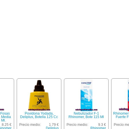
 Fosas
Povidona Yodada,
Nebulizador F-1
Rhinomer
a Media
Deliplus, Botella 125 Cc
Rhinomer, Bote 115 Ml
Fuerte 
 Ml.
8.25 €
Precio medio:
1.79 €
Precio medio:
9.3 €
Precio me
inomer
Deliplus
Rhinomer