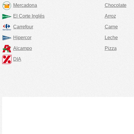
Mercadona
Chocolate
El Corte Inglés
Arroz
Carrefour
Carne
Hipercor
Leche
Alcampo
Pizza
DIA