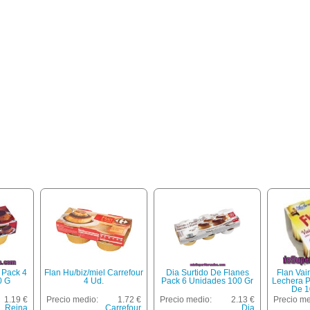
 Pack 4
Flan Hu/biz/miel Carrefour
Dia Surtido De Flanes
Flan Vai
0 G
4 Ud.
Pack 6 Unidades 100 Gr
Lechera 
De 1
1.19 €
Precio medio:
1.72 €
Precio medio:
2.13 €
Precio me
Reina
Carrefour
Dia