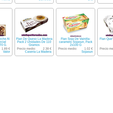
eche Al
Flan De Queso La Madera
Flan Soja De Vainilla-
Flan Que'
cial
Pack 2 Unidades De 110
caramelo Sojasun, Pack
70 G.
Gramos
2x100 G
1.89 €
Precio medio:
2.38 €
Precio medio:
1.02 €
Precio me
Valor
Caseria La Madera
Sojasun