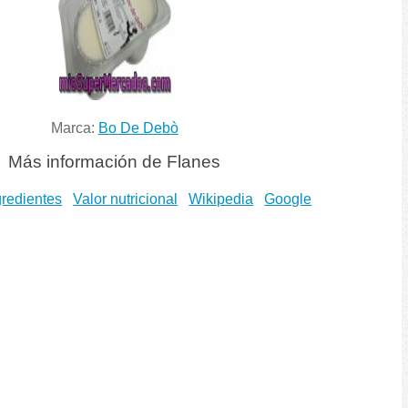
Marca:
Bo De Debò
Más información de Flanes
gredientes
Valor nutricional
Wikipedia
Google