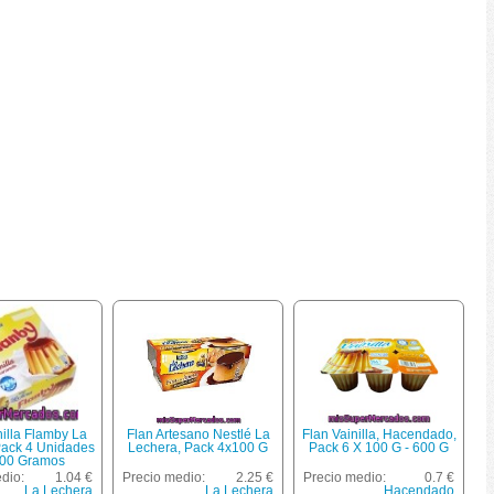
nilla Flamby La
Flan Artesano Nestlé La
Flan Vainilla, Hacendado,
Pack 4 Unidades
Lechera, Pack 4x100 G
Pack 6 X 100 G - 600 G
00 Gramos
dio:
1.04 €
Precio medio:
2.25 €
Precio medio:
0.7 €
La Lechera
La Lechera
Hacendado