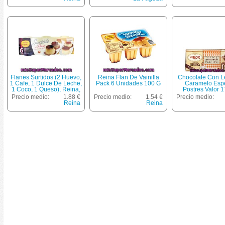
Flanes Surtidos (2 Huevo,
Reina Flan De Vainilla
Chocolate Con L
1 Cafe, 1 Dulce De Leche,
Pack 6 Unidades 100 G
Caramelo Espe
1 Coco, 1 Queso), Reina,
Postres Valor 1
Pack 6 X 100 G - 600 G
Precio medio:
1.88 €
Precio medio:
1.54 €
Precio medio:
Reina
Reina