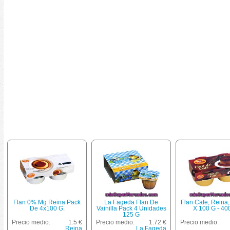
Flan 0% Mg Reina Pack
La Fageda Flan De
Flan Cafe, Reina,
De 4x100 G.
Vainilla Pack 4 Unidades
X 100 G - 40
125 G
Precio medio:
1.5 €
Precio medio:
1.72 €
Precio medio:
Reina
La Fageda