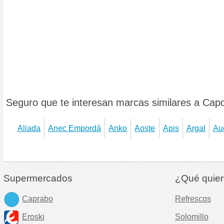
Seguro que te interesan marcas similares a Capd
Aliada
Anec Empordá
Anko
Aoste
Apis
Argal
Au
Supermercados
¿Qué quier
Caprabo
Refrescos
Eroski
Solomillo