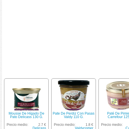
Mousse De Hígado De
Pate De Perdiz Con Pasas
Paté De Pimi
Pato Delicass 130 G.
Valdy 110 G.
Carrefour 125
Precio medio:
2.7 €
Precio medio:
1.8 €
Precio medio:
Delicass
Valdycomer
Ca