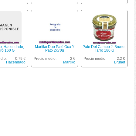
to, Hacendado,
Martiko Duo Paté Oca Y
Paté Del Campo J. Brunet,
rro 160 G
Pato 2x70g
Tarro 180 G
dio:
0.79 €
Precio medio:
2 €
Precio medio:
2.2 €
Hacendado
Martiko
Brunet