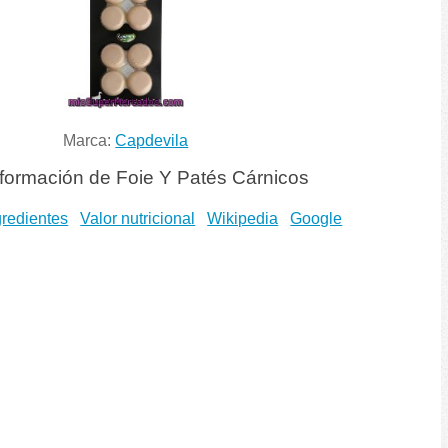
Marca:
Capdevila
formación de Foie Y Patés Cárnicos
gredientes
Valor nutricional
Wikipedia
Google