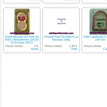
Aoste Mousse De Foie De
Arnaud Paté De Pato A La
Pate Capdevila 
Pato 2 Medallones (2x100
Naranja 180g
100 Grs
G) Envase 200 G
Precio medio:
3 €
Precio medio:
1.95 €
Precio medio:
Aoste
Pato
Ca