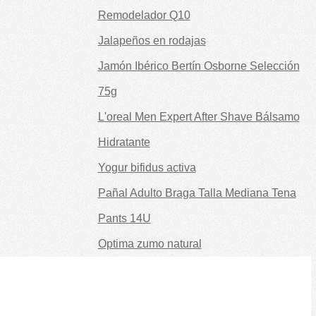
Remodelador Q10
Jalapeños en rodajas
Jamón Ibérico Bertín Osborne Selección
75g
L'oreal Men Expert After Shave Bálsamo
Hidratante
Yogur bifidus activa
Pañal Adulto Braga Talla Mediana Tena
Pants 14U
Optima zumo natural