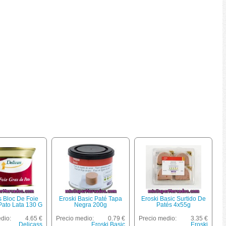
s Bloc De Foie
Eroski Basic Paté Tapa
Eroski Basic Surtido De
Pato Lata 130 G
Negra 200g
Patés 4x55g
dio:
4.65 €
Precio medio:
0.79 €
Precio medio:
3.35 €
Delicass
Eroski Basic
Eroski