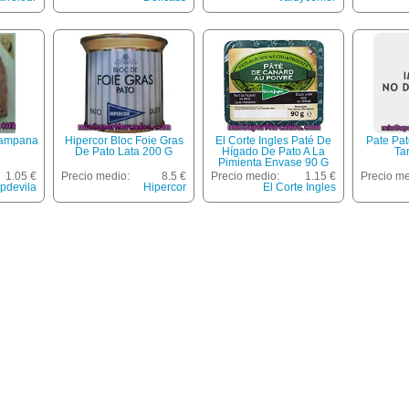
Campana
Hipercor Bloc Foie Gras
El Corte Ingles Paté De
Pate Pa
De Pato Lata 200 G
Hígado De Pato A La
Ta
Pimienta Envase 90 G
1.05 €
Precio medio:
8.5 €
Precio medio:
1.15 €
Precio me
pdevila
Hipercor
El Corte Ingles