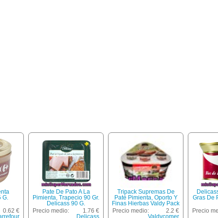
enta
Pate De Pato A La
Tripack Supremas De
Delicas
 G.
Pimienta, Trapecio 90 Gr.
Paté Pimienta, Oporto Y
Gras De 
Delicass 90 G.
Finas Hierbas Valdy Pack
De 3x110 G.
0.62 €
Precio medio:
1.76 €
Precio medio:
2.2 €
Precio me
rrefour
Delicass
Valdycomer