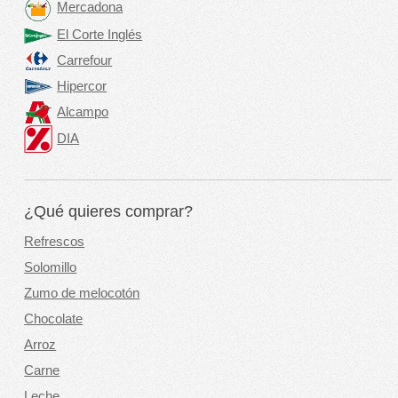
Mercadona
El Corte Inglés
Carrefour
Hipercor
Alcampo
DIA
¿Qué quieres comprar?
Refrescos
Solomillo
Zumo de melocotón
Chocolate
Arroz
Carne
Leche