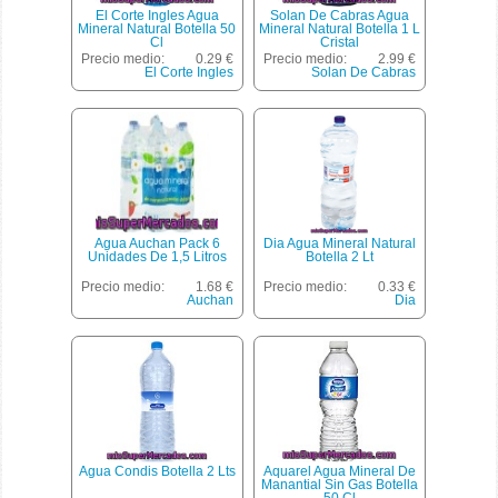
El Corte Ingles Agua
Solan De Cabras Agua
Mineral Natural Botella 50
Mineral Natural Botella 1 L
Cl
Cristal
Precio medio:
0.29 €
Precio medio:
2.99 €
El Corte Ingles
Solan De Cabras
Agua Auchan Pack 6
Dia Agua Mineral Natural
Unidades De 1,5 Litros
Botella 2 Lt
Precio medio:
1.68 €
Precio medio:
0.33 €
Auchan
Dia
Agua Condis Botella 2 Lts
Aquarel Agua Mineral De
Manantial Sin Gas Botella
50 Cl