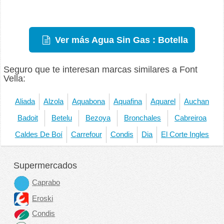
Ver más Agua Sin Gas : Botella
Seguro que te interesan marcas similares a Font
Vella:
Aliada
Alzola
Aquabona
Aquafina
Aquarel
Auchan
Badoit
Betelu
Bezoya
Bronchales
Cabreiroa
Caldes De Boí
Carrefour
Condis
Dia
El Corte Ingles
Supermercados
Caprabo
Eroski
Condis