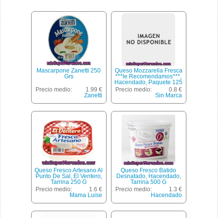
Mascarpone Zanetti 250
Queso Mozzarella Fresca
Grs
***le Recomendamos***,
Hacendado, Paquete 125
G
Precio medio:
1.99 €
Precio medio:
0.8 €
Zanetti
Sin Marca
Queso Fresco Artesano Al
Queso Fresco Batido
Punto De Sal, El Ventero,
Desnatado, Hacendado,
Tarrina 250 G
Tarrina 500 G
Precio medio:
1.6 €
Precio medio:
1.3 €
Mama Luise
Hacendado