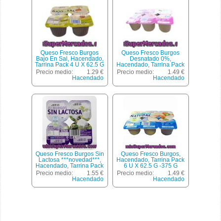
Queso Fresco Burgos
Queso Fresco Burgos
Bajo En Sal, Hacendado,
Desnatado 0%,
Tarrina Pack 4 U X 62.5 G
Hacendado, Tarrina Pack
- 250 G
6 U X 62.5 G -375 G
Precio medio:
1.29 €
Precio medio:
1.49 €
Hacendado
Hacendado
Queso Fresco Burgos Sin
Queso Fresco Burgos,
Lactosa ***novedad***,
Hacendado, Tarrina Pack
Hacendado, Tarrina Pack
6 U X 62.5 G -375 G
4 U X 62.5 G - 250 G
Precio medio:
1.55 €
Precio medio:
1.49 €
Hacendado
Hacendado