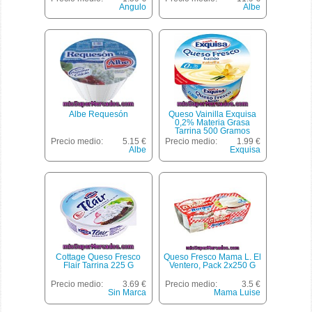
Angulo
Albe
Albe Requesón
Queso Vainilla Exquisa
0,2% Materia Grasa
Tarrina 500 Gramos
Precio medio:
5.15 €
Precio medio:
1.99 €
Albe
Exquisa
Cottage Queso Fresco
Queso Fresco Mama L. El
Flair Tarrina 225 G
Ventero, Pack 2x250 G
Precio medio:
3.69 €
Precio medio:
3.5 €
Sin Marca
Mama Luise