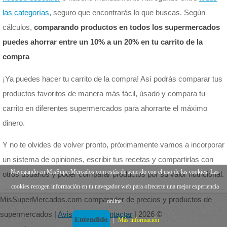
las categorías
, seguro que encontrarás lo que buscas. Según
cálculos,
comparando productos en todos los supermercados
puedes ahorrar entre un 10% a un 20% en tu carrito de la
compra
¡Ya puedes hacer tu carrito de la compra! Así podrás comparar tus
productos favoritos de manera más fácil, úsado y compara tu
carrito en diferentes supermercados para ahorrarte el máximo
dinero.
Y no te olvides de volver pronto, próximamente vamos a incorporar
un sistema de opiniones, escribir tus recetas y compartirlas con
Navegando en MisSuperMercados.com estás de acuerdo con el uso de las cookies. Las
otros usuarios y poder comparar productos por su valor nutricional.
cookies recogen información en tu navegador web para ofrecerte una mejor experiencia
MisSuperMercados.com comparador de precios y productos de
online.
supermercados |
Aviso legal
|
Contactar
| 2026 ©
Entendido
|
Más información