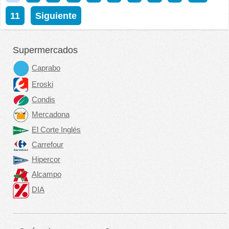
11
Siguiente
Supermercados
Caprabo
Eroski
Condis
Mercadona
El Corte Inglés
Carrefour
Hipercor
Alcampo
DIA