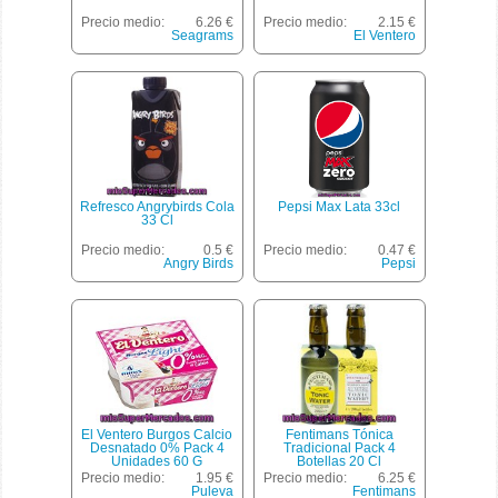
Precio medio:
6.26 €
Precio medio:
2.15 €
Seagrams
El Ventero
Refresco Angrybirds Cola
Pepsi Max Lata 33cl
33 Cl
Precio medio:
0.5 €
Precio medio:
0.47 €
Angry Birds
Pepsi
El Ventero Burgos Calcio
Fentimans Tónica
Desnatado 0% Pack 4
Tradicional Pack 4
Unidades 60 G
Botellas 20 Cl
Precio medio:
1.95 €
Precio medio:
6.25 €
Puleva
Fentimans