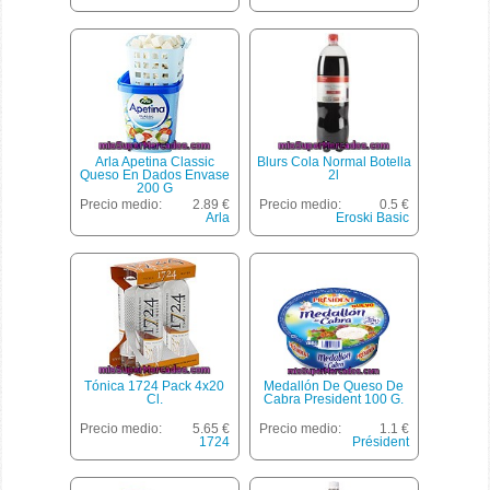
Arla Apetina Classic
Blurs Cola Normal Botella
Queso En Dados Envase
2l
200 G
Precio medio:
2.89 €
Precio medio:
0.5 €
Arla
Eroski Basic
Tónica 1724 Pack 4x20
Medallón De Queso De
Cl.
Cabra President 100 G.
Precio medio:
5.65 €
Precio medio:
1.1 €
1724
Président