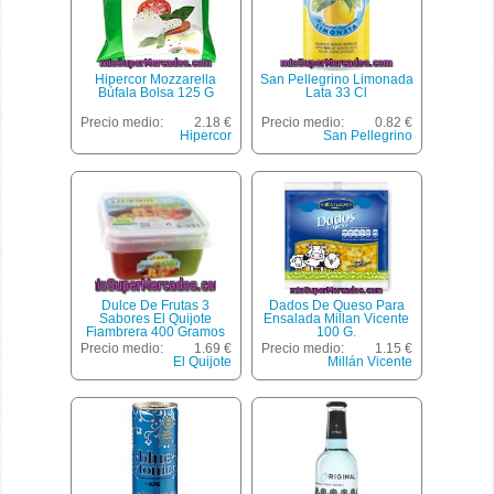
Hipercor Mozzarella
San Pellegrino Limonada
Búfala Bolsa 125 G
Lata 33 Cl
Precio medio:
2.18 €
Precio medio:
0.82 €
Hipercor
San Pellegrino
Dulce De Frutas 3
Dados De Queso Para
Sabores El Quijote
Ensalada Millan Vicente
Fiambrera 400 Gramos
100 G.
Precio medio:
1.69 €
Precio medio:
1.15 €
El Quijote
Millán Vicente