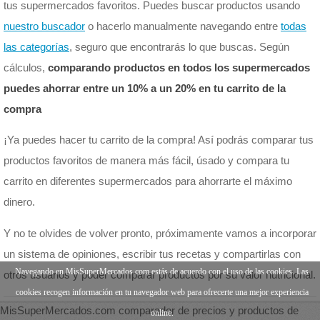
tus supermercados favoritos. Puedes buscar productos usando
nuestro buscador
o hacerlo manualmente navegando entre
todas
las categorías
, seguro que encontrarás lo que buscas. Según
cálculos,
comparando productos en todos los supermercados
puedes ahorrar entre un 10% a un 20% en tu carrito de la
compra
¡Ya puedes hacer tu carrito de la compra! Así podrás comparar tus
productos favoritos de manera más fácil, úsado y compara tu
carrito en diferentes supermercados para ahorrarte el máximo
dinero.
Y no te olvides de volver pronto, próximamente vamos a incorporar
un sistema de opiniones, escribir tus recetas y compartirlas con
Navegando en MisSuperMercados.com estás de acuerdo con el uso de las cookies. Las
otros usuarios y poder comparar productos por su valor nutricional.
cookies recogen información en tu navegador web para ofrecerte una mejor experiencia
MisSuperMercados.com comparador de precios y productos de
online.