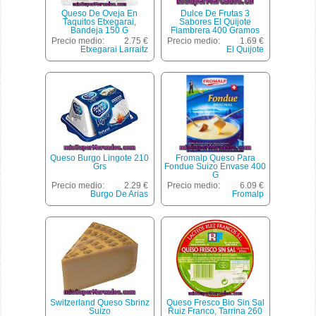
Queso De Oveja En
Dulce De Frutas 3
Taquitos Etxegarai,
Sabores El Quijote
Bandeja 150 G
Fiambrera 400 Gramos
Precio medio:
2.75 €
Precio medio:
1.69 €
Etxegarai Larraitz
El Quijote
Queso Burgo Lingote 210
Fromalp Queso Para
Grs
Fondue Suizo Envase 400
G
Precio medio:
2.29 €
Precio medio:
6.09 €
Burgo De Arias
Fromalp
Switzerland Queso Sbrinz
Queso Fresco Bio Sin Sal
Suizo
Ruiz Franco, Tarrina 260