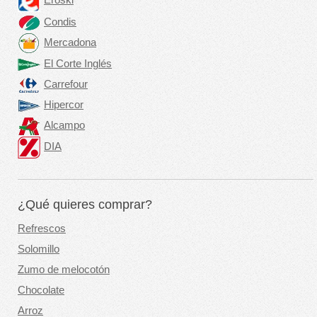
Eroski
Condis
Mercadona
El Corte Inglés
Carrefour
Hipercor
Alcampo
DIA
¿Qué quieres comprar?
Refrescos
Solomillo
Zumo de melocotón
Chocolate
Arroz