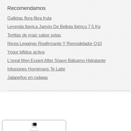
Recomendamos
Galletas flora fibra fruta
Leyenda Iberica Jamón De Bellota Ibérico 7,5 Kg
Tortitas de maiz sabor setas
Nivea Leggings Reafirmante Y Remodelador Q10
Yogur bifidus activa
L'oreal Men Expert After Shave Bálsamo Hidratante
Infusiones Hornimans Te Latte
Jalapeños en rodajas