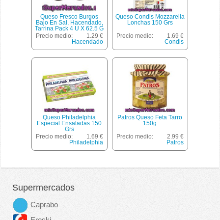
Queso Fresco Burgos
Queso Condis Mozzarella
Bajo En Sal, Hacendado,
Lonchas 150 Grs
Tarrina Pack 4 U X 62.5 G
- 250 G
Precio medio:
1.29 €
Precio medio:
1.69 €
Hacendado
Condis
Queso Philadelphia
Patros Queso Feta Tarro
Especial Ensaladas 150
150g
Grs
Precio medio:
1.69 €
Precio medio:
2.99 €
Philadelphia
Patros
Supermercados
Caprabo