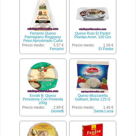
Ferrarini Queso
Queso Rulo El Pastor
Parmigiano Reggiano
Plantas Arom. 100 Grs
Peso Aproximado Cuña
280 G
Precio medio:
5.57 €
Precio medio:
1.59 €
Ferrarini
El Pastor
Eroski B. Queso
Queso Mozzarella
Provolone Con Pimienta
Galbani, Bolsa 125 G
200g
Precio medio:
2.89 €
Precio medio:
1.46 €
Gionetti
Santa Lucia