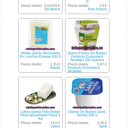
G
Precio medio:
0.02425 €
Precio medio:
1.9 €
Sin Marca
Ruiz Franco
Aliada Queso Mozzarella
Queso Fresco De Burgos
En Lonchas Envase 200 G
Producto Económico
Alcampo 250 Gramos
Precio medio:
1.35 €
Precio medio:
0.87 €
Aliada
Producto Económico
Alcampo
Lytras Queso Feta Griego
Queso De Burgos Santi,
Peso Aproximado Pieza 4
Tarrina 350 G
Kg
Precio medio:
14.9 €
Precio medio:
3.35 €
Lytras
Santi