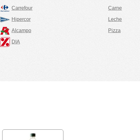
Carrefour
Carne
Hipercor
Leche
Alcampo
Pizza
DIA