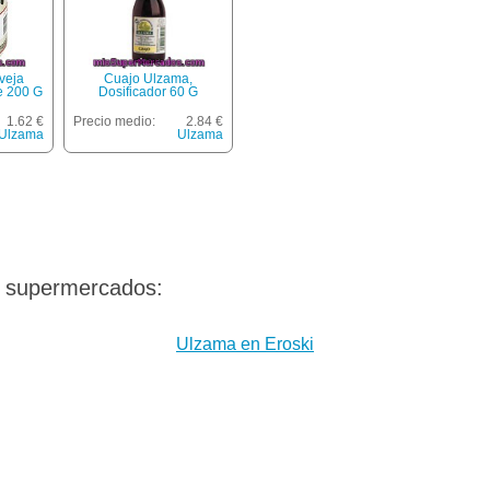
veja
Cuajo Ulzama,
e 200 G
Dosificador 60 G
1.62 €
Precio medio:
2.84 €
Ulzama
Ulzama
s supermercados:
Ulzama en Eroski