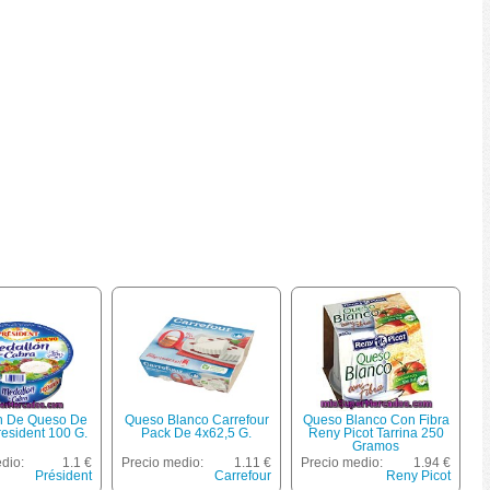
n De Queso De
Queso Blanco Carrefour
Queso Blanco Con Fibra
esident 100 G.
Pack De 4x62,5 G.
Reny Picot Tarrina 250
Gramos
dio:
1.1 €
Precio medio:
1.11 €
Precio medio:
1.94 €
Président
Carrefour
Reny Picot