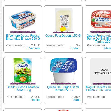
El Ventero Queso Fresco
Queso Feta Dodoni 150 G.
Queso Fresco Art
Ensaladas Envase 250 G
Punto De Sal, El 
Tarrina 250
Precio medio:
2.15 €
Precio medio:
3 €
Precio medio:
El Ventero
Dodoni
Mama
Finello Queso Ensalada
Queso De Burgos Santi,
Noglut Galletas Ju
Dados 150g
Tarrina 350 G
Gluten Y Sin Lact
Precio medio:
2.45 €
Precio medio:
3.35 €
Precio medio:
Finello
Santi