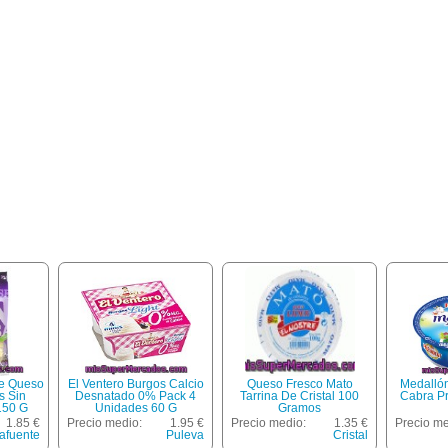
e Queso
El Ventero Burgos Calcio
Queso Fresco Mato
Medalló
s Sin
Desnatado 0% Pack 4
Tarrina De Cristal 100
Cabra Pr
150 G
Unidades 60 G
Gramos
1.85 €
Precio medio:
1.95 €
Precio medio:
1.35 €
Precio me
afuente
Puleva
Cristal