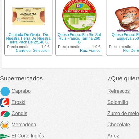
Cuajada De Oveja - De
Queso Fresco Bio Sin Sal
Queso Fresco F
Nuestra Tierra De Nuestra
Ruiz Franco, Tarrina 260
Esgueva 250
Tierra Pack De 2x140 G.
G
Precio medio:
1.9 €
Precio medio:
1.9 €
Precio medio:
Carrefour Selección
Ruiz Franco
Flor De 
Supermercados
¿Qué quier
Caprabo
Refrescos
Eroski
Solomillo
Condis
Zumo de melo
Mercadona
Chocolate
El Corte Inglés
Arroz