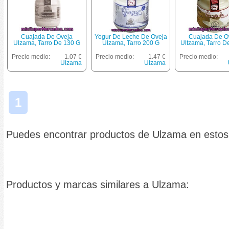
Cuajada De Oveja
Yogur De Leche De Oveja
Cuajada De O
Ulzama, Tarro De 130 G
Ulzama, Tarro 200 G
Ultzama, Tarro D
Precio medio:
1.07 €
Precio medio:
1.47 €
Precio medio:
Ulzama
Ulzama
1
Puedes encontrar productos de Ulzama en esto
Productos y marcas similares a Ulzama: