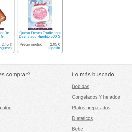
lor De
Queso Fresco Tradicional
 G.
Desnatado Hipólito 500 G.
2.45 €
Precio medio:
2.05 €
Esgueva
Hipolito
es comprar?
Lo más buscado
Bebidas
Congelados Y helados
cotón
Platos preparados
Dietéticos
Bebe