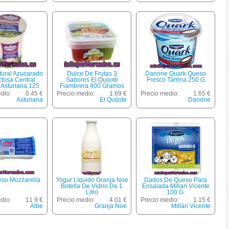
tural Azucarado
Dulce De Frutas 3
Danone Quark Queso
ctosa Central
Sabores El Quijote
Fresco Tarrina 250 G
 Asturiana 125
Fiambrera 400 Gramos
Gramos
dio:
0.45 €
Precio medio:
1.69 €
Precio medio:
1.65 €
Asturiana
El Quijote
Danone
eso Mozzarella
Yogur Líquido Granja Noe
Dados De Queso Para
Botella De Vidrio De 1
Ensalada Millan Vicente
Litro
100 G.
dio:
11.9 €
Precio medio:
4.01 €
Precio medio:
1.15 €
Albe
Granja Noé
Millán Vicente