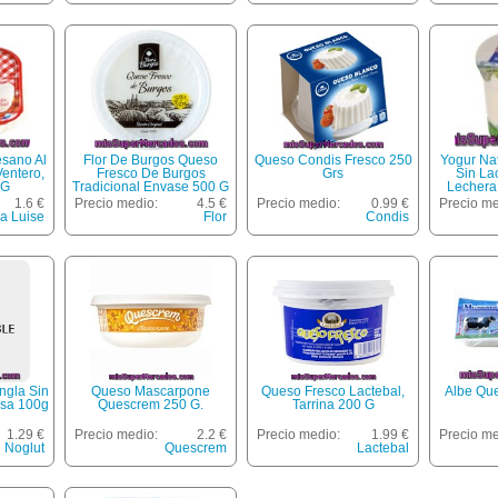
esano Al
Flor De Burgos Queso
Queso Condis Fresco 250
Yogur Na
Ventero,
Fresco De Burgos
Grs
Sin La
 G
Tradicional Envase 500 G
Lechera
1.6 €
Precio medio:
4.5 €
Precio medio:
0.99 €
Precio me
 Luise
Flor
Condis
ngla Sin
Queso Mascarpone
Queso Fresco Lactebal,
Albe Qu
osa 100g
Quescrem 250 G.
Tarrina 200 G
1.29 €
Precio medio:
2.2 €
Precio medio:
1.99 €
Precio me
Noglut
Quescrem
Lactebal