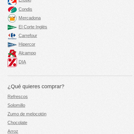
Eroski
Condis
Mercadona
El Corte Inglés
Carrefour
Hipercor
Alcampo
DIA
¿Qué quieres comprar?
Refrescos
Solomillo
Zumo de melocotón
Chocolate
Arroz