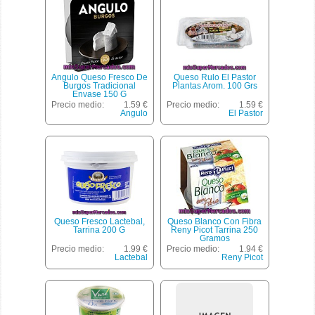
Angulo Queso Fresco De
Queso Rulo El Pastor
Burgos Tradicional
Plantas Arom. 100 Grs
Envase 150 G
Precio medio:
1.59 €
Precio medio:
1.59 €
Angulo
El Pastor
Queso Fresco Lactebal,
Queso Blanco Con Fibra
Tarrina 200 G
Reny Picot Tarrina 250
Gramos
Precio medio:
1.99 €
Precio medio:
1.94 €
Lactebal
Reny Picot