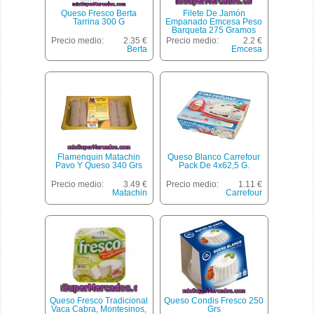
Queso Fresco Berta
Filete De Jamón
Tarrina 300 G
Empanado Emcesa Peso
Barqueta 275 Gramos
Aproximados
Precio medio:
2.35 €
Precio medio:
2.2 €
Berta
Emcesa
Flamenquin Matachin
Queso Blanco Carrefour
Pavo Y Queso 340 Grs
Pack De 4x62,5 G.
Precio medio:
3.49 €
Precio medio:
1.11 €
Matachin
Carrefour
Queso Fresco Tradicional
Queso Condis Fresco 250
Vaca Cabra, Montesinos,
Grs