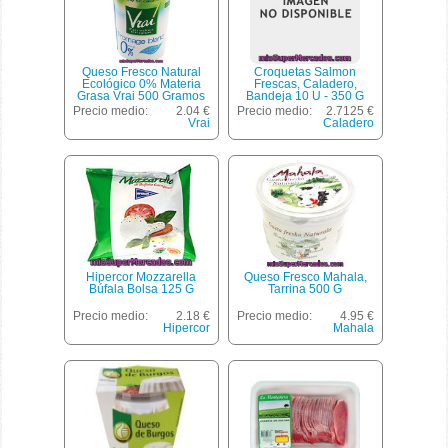
Queso Fresco Natural
Croquetas Salmon
Ecológico 0% Materia
Frescas, Caladero,
Grasa Vrai 500 Gramos
Bandeja 10 U - 350 G
Aprox(peso Aproximado
Precio medio:
2.04 €
Precio medio:
2.7125 €
De La Unidad 350 Gr)
Vrai
Caladero
Hipercor Mozzarella
Queso Fresco Mahala,
Búfala Bolsa 125 G
Tarrina 500 G
Precio medio:
2.18 €
Precio medio:
4.95 €
Hipercor
Mahala