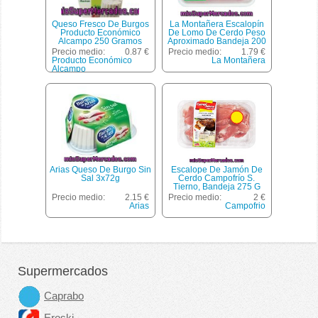
Queso Fresco De Burgos
La Montañera Escalopín
Producto Económico
De Lomo De Cerdo Peso
Alcampo 250 Gramos
Aproximado Bandeja 200
G
Precio medio:
0.87 €
Precio medio:
1.79 €
Producto Económico
La Montañera
Alcampo
Arias Queso De Burgo Sin
Escalope De Jamón De
Sal 3x72g
Cerdo Campofrío S.
Tierno, Bandeja 275 G
Precio medio:
2.15 €
Precio medio:
2 €
Arias
Campofrio
Supermercados
Caprabo