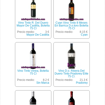
Vino Tinto R. Del Duero
Cyan Vino Tinto 8 Meses
Mayor De Castilla, Botella
En Barrica D.o.toro Botella
75 Cl
75 Cl
Precio medio:
3 €
Precio medio:
8.15 €
Mayor De Castilla
Cyan
Vino Tinto Vinea, Botella
Vino D.o. Ribera Del
75 Cl
Duero Tinto Pradorey Elite
75 Cl.
Precio medio:
8.2 €
Precio medio:
21.3 €
Sin Marca
Pradorey