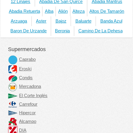
12 Linajes
Abadia De San Quirce
Abadia Mantrus
Abadia Retuerta
Alba
Alión
Alteza
Altos De Tamarón
Arzuaga
Aster
Bajoz
Baluarte
Banda Azul
Baron De Urzande
Beronia
Camino De La Dehesa
Supermercados
Caprabo
Eroski
Condis
Mercadona
El Corte Inglés
Carrefour
Hipercor
Alcampo
DIA