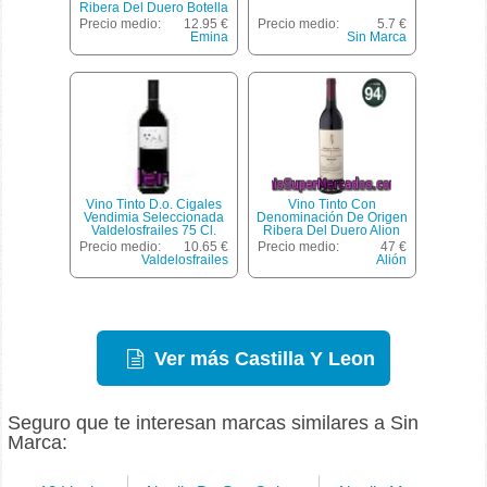
Ribera Del Duero Botella
75 Cl
Precio medio:
12.95 €
Precio medio:
5.7 €
Emina
Sin Marca
Vino Tinto D.o. Cigales
Vino Tinto Con
Vendimia Seleccionada
Denominación De Origen
Valdelosfrailes 75 Cl.
Ribera Del Duero Alion
Botella De 75 Centilitros
Precio medio:
10.65 €
Precio medio:
47 €
Valdelosfrailes
Alión
Ver más Castilla Y Leon
Seguro que te interesan marcas similares a Sin
Marca: