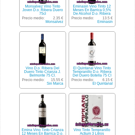
Monsalvez Vino Tinto
Eminasin Vino Tinto 12
Joven D.o. Ribera Duero
Meses En Barrica 0,5%
75cl
De Alcohol D.o. Ribera
Del Duero Botella 75 Cl
Precio medio:
2.35 €
Precio medio:
13.5 €
Monsalvez
Eminasin
Vino D.o. Ribera Del
El Quintanal Vino Tinto
Duero Tinto Crianza J.
Tempranillo D.o. Ribera
Belmonte 75 Cl.
Del Duero Botella 75 Cl
Precio medio:
15.55 €
Precio medio:
6.15 €
Sin Marca
El Quintanal
Emina Vino Tinto Crianza
Vino Tinto Tempranillo
12 Meses En Barrica D.o.
Actium 3 Litros