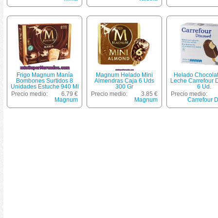
Frigo Magnum Manía
Magnum Helado Mini
Helado Chocola
Bombones Surtidos 8
Almendras Caja 6 Uds
Leche Carrefour 
Unidades Estuche 940 Ml
300 Gr
6 Ud.
Precio medio:
6.79 €
Precio medio:
3.85 €
Precio medio:
Magnum
Magnum
Carrefour D