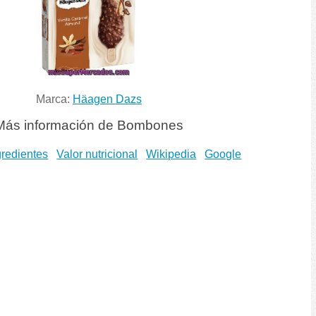
Marca:
Häagen Dazs
Más información de Bombones
gredientes
Valor nutricional
Wikipedia
Google