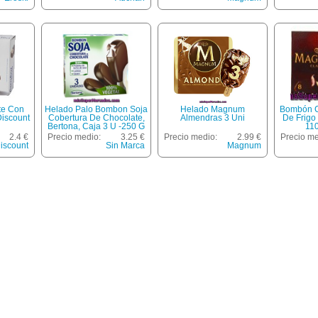
te Con
Helado Palo Bombon Soja
Helado Magnum
Bombón C
Discount
Cobertura De Chocolate,
Almendras 3 Uni
De Frigo
Bertona, Caja 3 U -250 G
110
2.4 €
Precio medio:
3.25 €
Precio medio:
2.99 €
Precio me
iscount
Sin Marca
Magnum