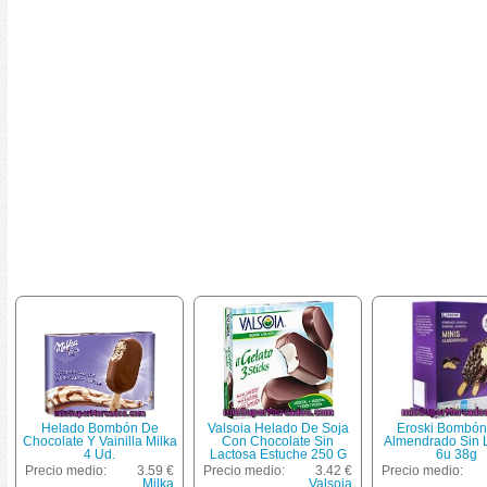
Helado Bombón De
Valsoia Helado De Soja
Eroski Bombón
Chocolate Y Vainilla Milka
Con Chocolate Sin
Almendrado Sin 
4 Ud.
Lactosa Estuche 250 G
6u 38g
Precio medio:
3.59 €
Precio medio:
3.42 €
Precio medio:
Milka
Valsoia