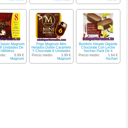
Manteca De Cacao
Auchan 4 Unidades De
100 Mililitros
lassic Magnum
Frigo Magnum Mini
Bombón Helado Gigante
 8 Unidades De
Helados Doble Caramelo
Chocolate Con Leche
 Mililitros
Y Chocolate 6 Unidades
Auchan Pack De 4
Estuche 360 Ml
Unidades De 120 Mililitros
dio:
6.99 €
Precio medio:
3.99 €
Precio medio:
1.64 €
Magnum
Magnum
Auchan