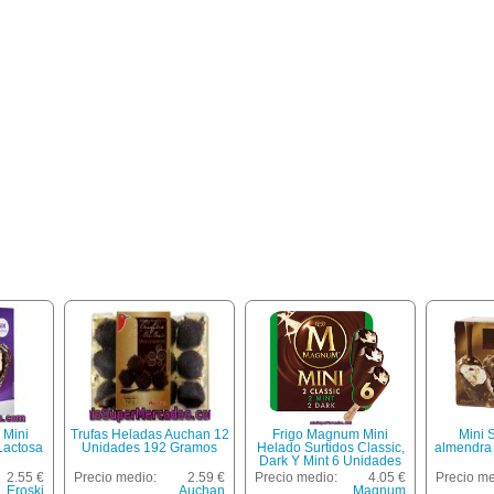
 Mini
Trufas Heladas Auchan 12
Frigo Magnum Mini
Mini S
Lactosa
Unidades 192 Gramos
Helado Surtidos Classic,
almendra 
Dark Y Mint 6 Unidades
Estuche 360 Ml
2.55 €
Precio medio:
2.59 €
Precio medio:
4.05 €
Precio me
Eroski
Auchan
Magnum