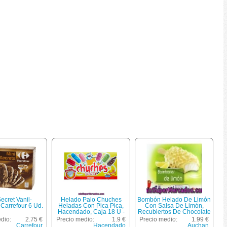
ecret Vanil-
Helado Palo Chuches
Bombón Helado De Limón
Carrefour 6 Ud.
Heladas Con Pica Pica,
Con Salsa De Limón,
Hacendado, Caja 18 U -
Recubiertos De Chocolate
270 Cc
Blanco Con Trozos De
dio:
2.75 €
Precio medio:
1.9 €
Precio medio:
1.99 €
Galleta Recubiertos De
Carrefour
Hacendado
Auchan