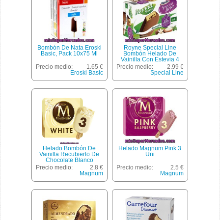
Bombón De Nata Eroski
Royne Special Line
Basic, Pack 10x75 Ml
Bombón Helado De
Vainilla Con Estevia 4
Unidades Estuche 110 Ml
Precio medio:
1.65 €
Precio medio:
2.99 €
Eroski Basic
Special Line
Helado Bombón De
Helado Magnum Pink 3
Vainilla Recubierto De
Uni
Chocolate Blanco
Magnum De Frigo Pack
Precio medio:
2.8 €
Precio medio:
2.5 €
De 3 Unidades De 110
Magnum
Magnum
Mililitros