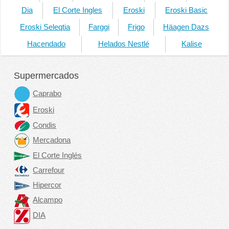
Dia
El Corte Ingles
Eroski
Eroski Basic
Eroski Seleqtia
Farggi
Frigo
Häagen Dazs
Hacendado
Helados Nestlé
Kalise
Supermercados
Caprabo
Eroski
Condis
Mercadona
El Corte Inglés
Carrefour
Hipercor
Alcampo
DIA