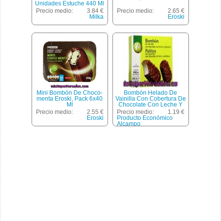
Unidades Estuche 440 Ml
Precio medio:
3.84 €
Precio medio:
2.65 €
Milka
Eroski
Mini Bombón De Choco-
Bombón Helado De
menta Eroski, Pack 6x40
Vainilla Con Cobertura De
Ml
Chocolate Con Leche Y
Almendras Producto
Precio medio:
2.55 €
Precio medio:
1.19 €
Económico Alcampo Pack
Eroski
Producto Económico
3 Unidades De 120
Alcampo
Mililitros