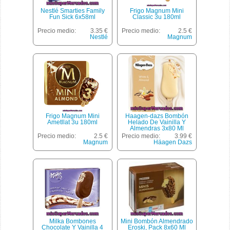
Nestlé Smarties Family
Frigo Magnum Mini
Fun Sick 6x58ml
Classic 3u 180ml
Precio medio:
3.35 €
Precio medio:
2.5 €
Nestlé
Magnum
Frigo Magnum Mini
Haagen-dazs Bombón
Ametllat 3u 180ml
Helado De Vainilla Y
Almendras 3x80 Ml
Estuche 240 Ml
Precio medio:
2.5 €
Precio medio:
3.99 €
Magnum
Häagen Dazs
Milka Bombones
Mini Bombón Almendrado
Chocolate Y Vainilla 4
Eroski, Pack 8x60 Ml