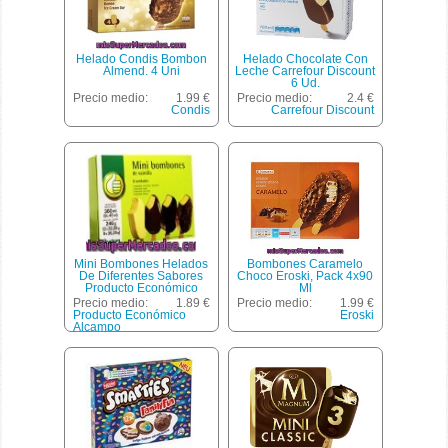
Helado Condis Bombon
Helado Chocolate Con
Almend. 4 Uni
Leche Carrefour Discount
6 Ud.
Precio medio:
1.99 €
Precio medio:
2.4 €
Condis
Carrefour Discount
Mini Bombones Helados
Bombones Caramelo
De Diferentes Sabores
Choco Eroski, Pack 4x90
Producto Económico
Ml
Alcampo 8 Unidades De
Precio medio:
1.89 €
Precio medio:
1.99 €
45 Mililitros
Producto Económico
Eroski
Alcampo