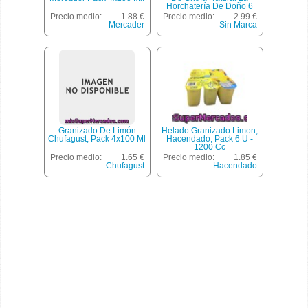
Horchatería De Doño 6
Unidades De 125 Gramos
Precio medio:
1.88 €
Precio medio:
2.99 €
Mercader
Sin Marca
Granizado De Limón
Helado Granizado Limon,
Chufagust, Pack 4x100 Ml
Hacendado, Pack 6 U -
1200 Cc
Precio medio:
1.65 €
Precio medio:
1.85 €
Chufagust
Hacendado