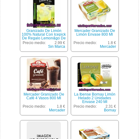
Granizado De Limón
Mercader Granizado De
100% Natural Con Icepick
Limón Envase 800 Ml
De Regalo Lemon&go De
Doño 6 Unidades De 250
Precio medio:
2.99 €
Precio medio:
1.8 €
Gramos
Sin Marca
Mercader
Mercader Granizado De
La Ibense Bornay Limón
Café 4 Vasos 800 Ml
Helado 2 Unidades
Envase 240 Ml
Precio medio:
1.8 €
Precio medio:
2.31 €
Mercader
Bornay