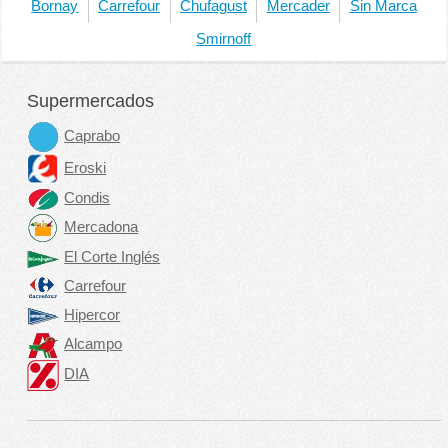
Bornay
Carrefour
Chufagust
Mercader
Sin Marca
Smirnoff
Supermercados
Caprabo
Eroski
Condis
Mercadona
El Corte Inglés
Carrefour
Hipercor
Alcampo
DIA