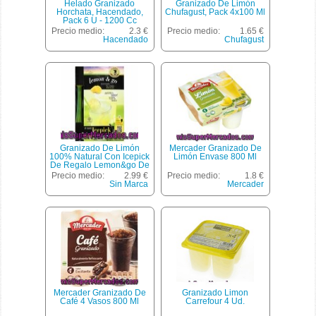
Helado Granizado
Granizado De Limón
Horchata, Hacendado,
Chufagust, Pack 4x100 Ml
Pack 6 U - 1200 Cc
Precio medio:
2.3 €
Precio medio:
1.65 €
Hacendado
Chufagust
Granizado De Limón
Mercader Granizado De
100% Natural Con Icepick
Limón Envase 800 Ml
De Regalo Lemon&go De
Doño 6 Unidades De 250
Precio medio:
2.99 €
Precio medio:
1.8 €
Gramos
Sin Marca
Mercader
Mercader Granizado De
Granizado Limon
Café 4 Vasos 800 Ml
Carrefour 4 Ud.