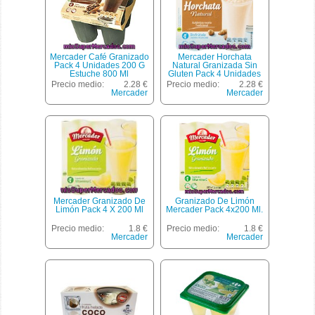
Mercader Café Granizado
Mercader Horchata
Pack 4 Unidades 200 G
Natural Granizada Sin
Estuche 800 Ml
Gluten Pack 4 Unidades
200 G Estuche 800 Ml
Precio medio:
2.28 €
Precio medio:
2.28 €
Mercader
Mercader
Mercader Granizado De
Granizado De Limón
Limón Pack 4 X 200 Ml
Mercader Pack 4x200 Ml.
Precio medio:
1.8 €
Precio medio:
1.8 €
Mercader
Mercader