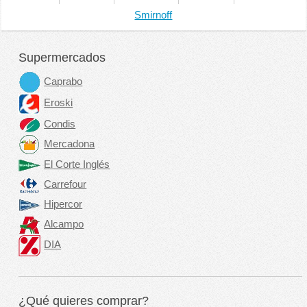
Smirnoff
Supermercados
Caprabo
Eroski
Condis
Mercadona
El Corte Inglés
Carrefour
Hipercor
Alcampo
DIA
¿Qué quieres comprar?