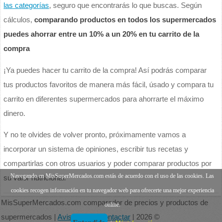
las categorías
, seguro que encontrarás lo que buscas. Según
cálculos,
comparando productos en todos los supermercados
puedes ahorrar entre un 10% a un 20% en tu carrito de la
compra
¡Ya puedes hacer tu carrito de la compra! Así podrás comparar
tus productos favoritos de manera más fácil, úsado y compara tu
carrito en diferentes supermercados para ahorrarte el máximo
dinero.
Y no te olvides de volver pronto, próximamente vamos a
incorporar un sistema de opiniones, escribir tus recetas y
compartirlas con otros usuarios y poder comparar productos por
Navegando en MisSuperMercados.com estás de acuerdo con el uso de las cookies. Las
su valor nutricional.
cookies recogen información en tu navegador web para ofrecerte una mejor experiencia
MisSuperMercados.com comparador de precios y productos de
online.
supermercados |
Aviso legal
|
Contactar
| 2026 ©