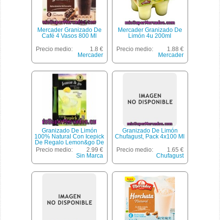
Mercader Granizado De
Mercader Granizado De
Café 4 Vasos 800 Ml
Limón 4u 200ml
Precio medio:
1.8 €
Precio medio:
1.88 €
Mercader
Mercader
Granizado De Limón
Granizado De Limón
100% Natural Con Icepick
Chufagust, Pack 4x100 Ml
De Regalo Lemon&go De
Doño 6 Unidades De 250
Precio medio:
2.99 €
Precio medio:
1.65 €
Gramos
Sin Marca
Chufagust