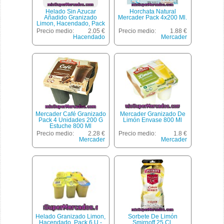
Helado Sin Azucar
Horchata Natural
Añadido Granizado
Mercader Pack 4x200 Ml.
Limon, Hacendado, Pack
6 U - 1200 Cc
Precio medio:
2.05 €
Precio medio:
1.88 €
Hacendado
Mercader
Mercader Café Granizado
Mercader Granizado De
Pack 4 Unidades 200 G
Limón Envase 800 Ml
Estuche 800 Ml
Precio medio:
2.28 €
Precio medio:
1.8 €
Mercader
Mercader
Helado Granizado Limon,
Sorbete De Limón
Hacendado, Pack 6 U -
Smirnoff 25 Cl.