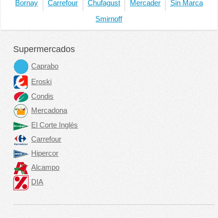
Bornay
Carrefour
Chufagust
Mercader
Sin Marca
Smirnoff
Supermercados
Caprabo
Eroski
Condis
Mercadona
El Corte Inglés
Carrefour
Hipercor
Alcampo
DIA