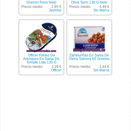
Gramos Peso Neto
Oliva Tarro 130 G Neto
Escurrido
Escurrido
Precio medio:
2.85 €
Precio medio:
4.49 €
Javimar
Sin Marca
Officer Filetes De
Zamburiñas En Salsa De
Arenques En Salsa De
Vieira Salvora 65 Gramos
Tomate Lata 130 G
Precio medio:
3.39 €
Precio medio:
1.44 €
Officer
Sin Marca