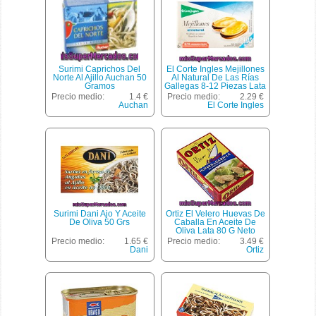
Surimi Caprichos Del
El Corte Ingles Mejillones
Norte Al Ajillo Auchan 50
Al Natural De Las Rías
Gramos
Gallegas 8-12 Piezas Lata
69 G Neto Escurrido
Precio medio:
1.4 €
Precio medio:
2.29 €
Auchan
El Corte Ingles
Surimi Dani Ajo Y Aceite
Ortiz El Velero Huevas De
De Oliva 50 Grs
Caballa En Aceite De
Oliva Lata 80 G Neto
Escurrido
Precio medio:
1.65 €
Precio medio:
3.49 €
Dani
Ortiz