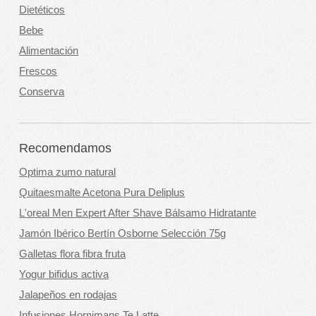
Dietéticos
Bebe
Alimentación
Frescos
Conserva
Recomendamos
Optima zumo natural
Quitaesmalte Acetona Pura Deliplus
L'oreal Men Expert After Shave Bálsamo Hidratante
Jamón Ibérico Bertín Osborne Selección 75g
Galletas flora fibra fruta
Yogur bifidus activa
Jalapeños en rodajas
Infusiones Hornimans Te Latte