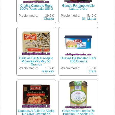
Chatka Cangrejo Ruso
Gamba Fontanet Aceite
100% Patas Lata 185 G
Lata 170 Grs
Precio medio:
39.9 €
Precio medio:
5.49 €
Chatka
Sin Marca
Delicias Del Mar Al Ajillo
Huevas De Bacalao Dani
Picantes Pay Pay 50
200 Gramos
Gramos
Precio medio:
1.59 €
Precio medio:
1.53 €
Pay Pay
Dani
Gambas Al Ajillo En Aceite
Costa Vasca Lomos De
De Oliva Javimar 55
Bacalao En Aceite De