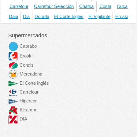
Carrefour
Carrefour Selección
Chatka
Costa
Cuca
Dani
Dia
Dorada
El Corte Ingles
El Vigilante
Eroski
Supermercados
Caprabo
Eroski
Condis
Mercadona
El Corte Inglés
Carrefour
Hipercor
Alcampo
DIA