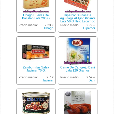
Ubago Huevas De
Hipercor Guinas De
Bacalao Lata 200 G
Aguinaga Al Ajillo Picante
Lata 50 G Neto Escurrido
Precio medio:
2.23 €
Precio medio:
2.79 €
Ubago
Hipercor
Zamburriñas Salsa
Carne De Cangrejo Dani
Javimar 70 G.
Lata 120 Gramos
Precio medio:
2.7 €
Precio medio:
2.59 €
Javimar
Dani