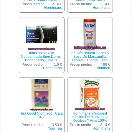
20 Sobres
Natural Estuche 20
Precio medio:
2.14 €
Precio medio:
2.14 €
Sobres
Hornimans
Hornimans
Infusion Mezcla
Infusión Infantil Gases A
Concentrada Bien Dormir,
Base De Manzanilla,
Hacendado, Caja 20
Hinojo E Hierba Luisa
Bolsitas - 44 G
Nutribén Alivit 200 Gramos
Precio medio:
1.6 €
Precio medio:
7.99 €
Hacendado
Nutriben
Tea Good Night Yogi, Caja
Hornimans Infudigest
34 G
Infusión De Manzanilla
Rooibos Y Anís 100%
Natural Estuche 20
Precio medio:
3.53 €
Precio medio:
2.14 €
Sobres
Yogi Tea
Hornimans