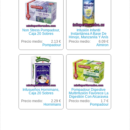
Non Stress Pompadour,
Infusión Infantil
Caja 20 Sobres
Instantánea A Base De
Hinojo, Manzanila Y Anís
Verde Almirón 200
Precio medio:
2.13 €
Precio medio:
6.09 €
Gramos
Pompadour
Almiron
Infusueños Hornimans,
Pompadour Digestive
Caja 20 Sobres
Multinfusión Favorece La
Digestión Con Alcaravea
20 Filtros Estuche 44 G
Precio medio:
2.29 €
Precio medio:
1.7 €
Hornimans
Pompadour