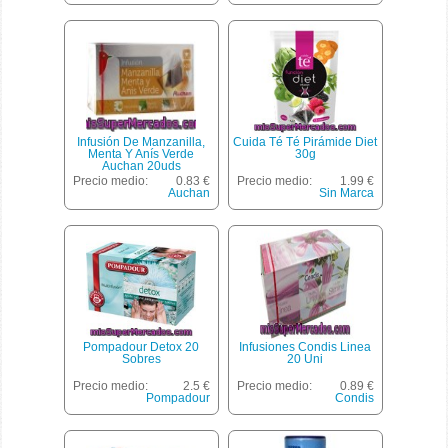
Infusión De Manzanilla,
Cuida Té Té Pirámide Diet
Menta Y Anís Verde
30g
Auchan 20uds
Precio medio:
0.83 €
Precio medio:
1.99 €
Auchan
Sin Marca
Pompadour Detox 20
Infusiones Condis Linea
Sobres
20 Uni
Precio medio:
2.5 €
Precio medio:
0.89 €
Pompadour
Condis