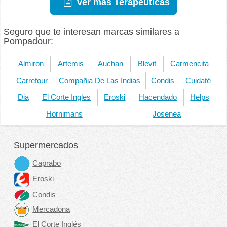
Ver más Terapéuticas
Seguro que te interesan marcas similares a
Pompadour:
Almiron
Artemis
Auchan
Blevit
Carmencita
Carrefour
Compañia De Las Indias
Condis
Cuidaté
Dia
El Corte Ingles
Eroski
Hacendado
Helps
Hornimans
Josenea
Supermercados
Caprabo
Eroski
Condis
Mercadona
El Corte Inglés