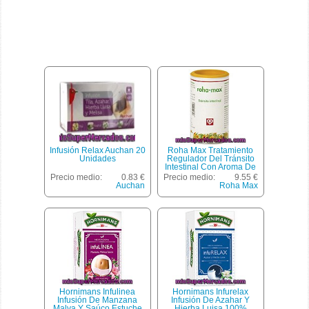
Infusión Relax Auchan 20
Roha Max Tratamiento
Unidades
Regulador Del Tránsito
Intestinal Con Aroma De
Regaliz Y Menta Bote 130
Precio medio:
0.83 €
Precio medio:
9.55 €
G
Auchan
Roha Max
Hornimans Infulinea
Hornimans Infurelax
Infusión De Manzana
Infusión De Azahar Y
Malva Y Saúco Estuche
Hierba Luisa 100%